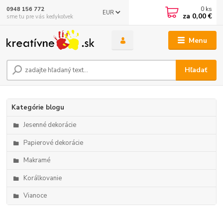
0
ks
0948 156 772
EUR
za
0,00 €
sme tu pre vás kedykoľvek
Menu
Hľadať
Kategórie blogu
Jesenné dekorácie
Papierové dekorácie
Makramé
Korálkovanie
Vianoce