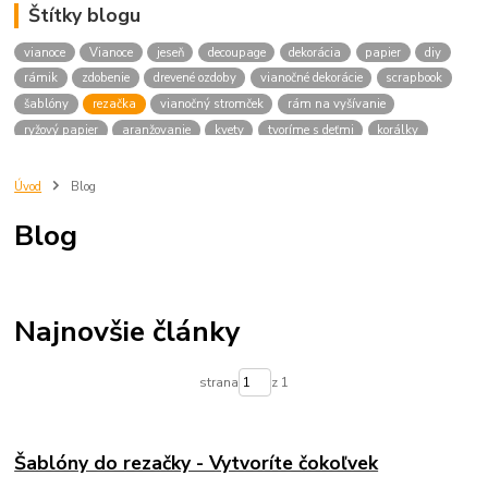
Štítky blogu
vianoce
Vianoce
jeseň
decoupage
dekorácia
papier
diy
rámik
zdobenie
drevené ozdoby
vianočné dekorácie
scrapbook
šablóny
rezačka
vianočný stromček
rám na vyšívanie
ryžový papier
aranžovanie
kvety
tvoríme s deťmi
korálky
rokajl korálky
love
darček
korálka
konektor
náramok
príadza
dekorácie
drievka
podložka pod šálku
vešiak
Úvod
Blog
srdiečko
Veniec
domček
veľká noc
makramé
Blog
tvoríme na vianoce
adventný veniec
veniec
advent
drevené korálky
servítky
vianočné zdobenie
plastové gule
plastová hviezda
masky
silvester
pes
Najnovšie články
strana
z 1
Šablóny do rezačky - Vytvoríte čokoľvek