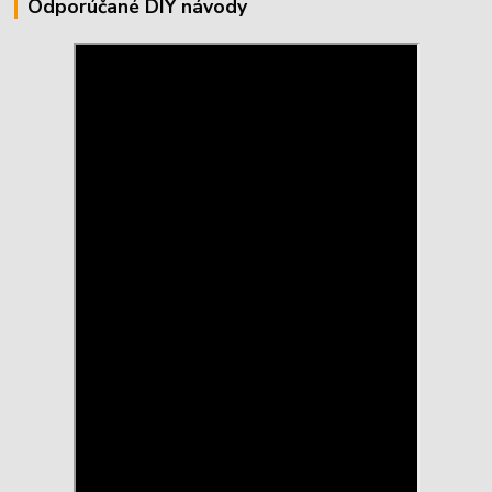
Odporúčané DIY návody