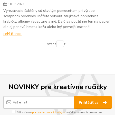
10
.
06
.
2023
Vyrezávacie šablóny sú skvelým pomocníkom pri výrobe
scrapbook výrobkov. Môžete vytvoriť zaujímavé pohľadnice,
krabičky, albumy, receptáre a iné. Dajú sa použiť nie len na papier,
ale aj penovú hmotu, kožu alebo iný pevnejší materiál.
celý článok
strana
z 1
NOVINKY pre kreatívne ručičky
Prihlásiť sa
Súhlasím so
spracovaním osobných údajov
za účelom zasielania newslettera.