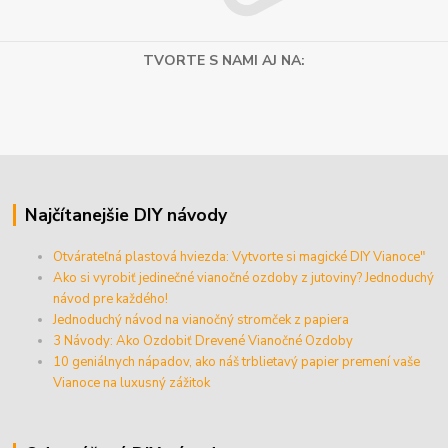
TVORTE S NAMI AJ NA:
Najčítanejšie DIY návody
Otvárateľná plastová hviezda: Vytvorte si magické DIY Vianoce"
Ako si vyrobiť jedinečné vianočné ozdoby z jutoviny? Jednoduchý
návod pre každého!
Jednoduchý návod na vianočný stromček z papiera
3 Návody: Ako Ozdobiť Drevené Vianočné Ozdoby
10 geniálnych nápadov, ako náš trblietavý papier premení vaše
Vianoce na luxusný zážitok