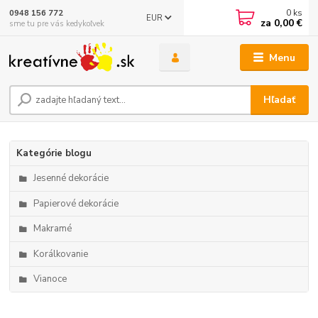
0
ks
0948 156 772
EUR
za
0,00 €
sme tu pre vás kedykoľvek
Menu
Hľadať
Kategórie blogu
Jesenné dekorácie
Papierové dekorácie
Makramé
Korálkovanie
Vianoce