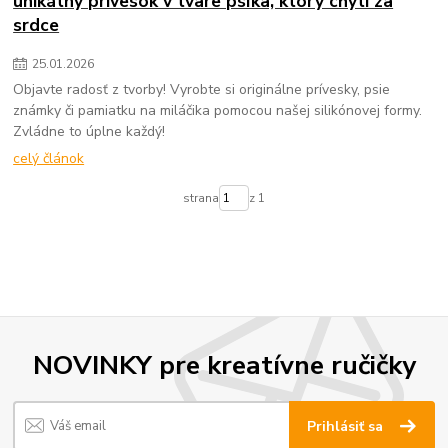
unikátny prívesok v tvare psíka, ktorý chytí za
srdce
25
.
01
.
2026
Objavte radosť z tvorby! Vyrobte si originálne prívesky, psie
známky či pamiatku na miláčika pomocou našej silikónovej formy.
Zvládne to úplne každý!
celý článok
strana
z 1
NOVINKY pre kreatívne ručičky
Prihlásiť sa