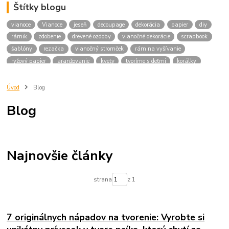
Štítky blogu
vianoce
Vianoce
jeseň
decoupage
dekorácia
papier
diy
rámik
zdobenie
drevené ozdoby
vianočné dekorácie
scrapbook
šablóny
rezačka
vianočný stromček
rám na vyšívanie
ryžový papier
aranžovanie
kvety
tvoríme s deťmi
korálky
rokajl korálky
love
darček
korálka
konektor
náramok
príadza
dekorácie
drievka
podložka pod šálku
vešiak
Úvod
Blog
srdiečko
Veniec
domček
veľká noc
makramé
Blog
tvoríme na vianoce
adventný veniec
veniec
advent
drevené korálky
servítky
vianočné zdobenie
plastové gule
plastová hviezda
masky
silvester
pes
Najnovšie články
strana
z 1
7 originálnych nápadov na tvorenie: Vyrobte si