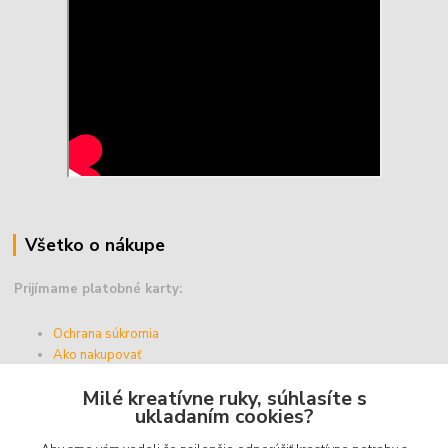
Všetko o nákupe
Prijímame platobné karty:
Ochrana súkromia
Ako nakupovať
Vernostný program
Milé kreatívne ruky, súhlasíte s
Doprava a platba
ukladaním cookies?
Obchodné podmienky