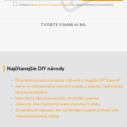
Súhlasím so
spracovaním osobných údajov
za účelom zasielania newslettera.
TVORTE S NAMI AJ NA:
Najčítanejšie DIY návody
Otvárateľná plastová hviezda: Vytvorte si magické DIY Vianoce"
Ako si vyrobiť jedinečné vianočné ozdoby z jutoviny? Jednoduchý
návod pre každého!
Jednoduchý návod na vianočný stromček z papiera
3 Návody: Ako Ozdobiť Drevené Vianočné Ozdoby
10 geniálnych nápadov, ako náš trblietavý papier premení vaše
Vianoce na luxusný zážitok