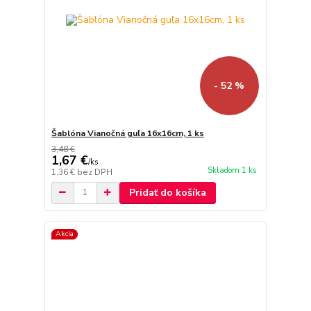
- 52 %
Šablóna Vianočná guľa 16x16cm, 1 ks
3,48 €
1,67 €
/
ks
Skladom 1 ks
1,36 €
bez DPH
Pridať do košíka
Akcia