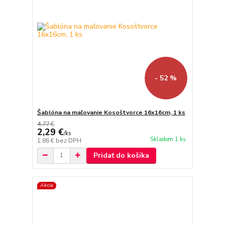
- 52 %
Šablóna na maľovanie Kosoštvorce 16x16cm, 1 ks
4,77 €
2,29 €
/
ks
Skladom 1 ks
1,86 €
bez DPH
Pridať do košíka
Akcia