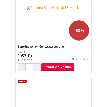
- 52 %
Šablóna Stromček 16x16cm, 1 ks
3,48 €
1,67 €
/
ks
Skladom 3 ks
1,36 €
bez DPH
Pridať do košíka
Akcia