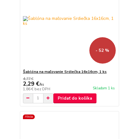
- 52 %
Šablóna na maľovanie Srdiečka 16x16cm, 1 ks
4,77 €
2,29 €
/
ks
Skladom 1 ks
1,86 €
bez DPH
Pridať do košíka
Akcia