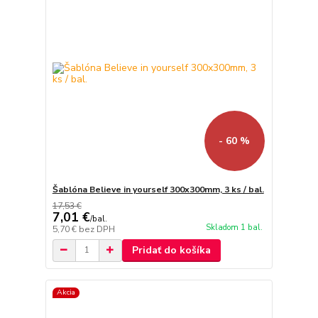
- 60 %
Šablóna Believe in yourself 300x300mm, 3 ks / bal.
17,53 €
7,01 €
/
bal.
Skladom 1 bal.
5,70 €
bez DPH
Pridať do košíka
Akcia