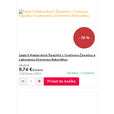
- 38 %
Sada 5 Maliarskych Špachtlí s Oceľovou Čepeľou a
Lakovanou Drevenou Rukoväťou
15,72 €
9,74 €
/
balenie
Skladom > 5 balenie
7,92 €
bez DPH
Pridať do košíka