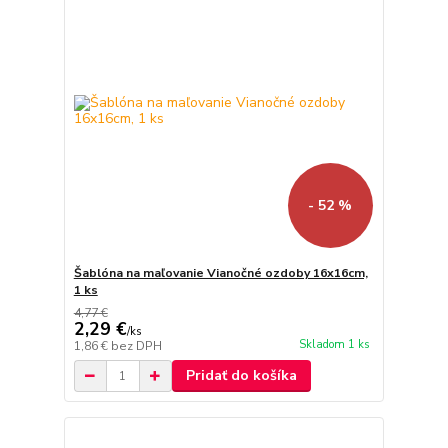
- 52 %
Šablóna na maľovanie Vianočné ozdoby 16x16cm,
1 ks
4,77 €
2,29 €
/
ks
Skladom 1 ks
1,86 €
bez DPH
Pridať do košíka