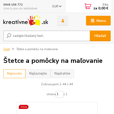
0
ks
0948 156 772
EUR
za
0,00 €
sme tu pre vás kedykoľvek
Menu
Hľadať
Úvod
Štetce a pomôcky na maľovanie
Štetce a pomôcky na maľovanie
Najnovšie
Najlacnejšie
Najdrahšie
Zobrazujem 1-44 z 44
strana
z 1
Akcia