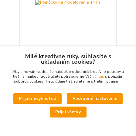
Pomôcky na modelovanie 14 ks
Milé kreatívne ruky, súhlasíte s
7,33 €
ukladaním cookies?
/
balenie
Skladom 3 balenie
5,96 €
bez DPH
Aby sme vám vedeli čo najlepšie odporúčiť kreatívne potreby a
Pridať do košíka
tiež na marketingové účely potrebujeme Váš
súhlas
s použitím
súborov cookies. Tieto údaje tiež zdieľame s tretími stranami.
Prijať nevyhnutné
Podrobné nastavenie
Prijať všetky