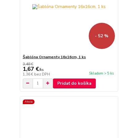
- 52 %
Šablóna Ornamenty 16x16cm, 1 ks
3,48 €
1,67 €
/
ks
Skladom > 5 ks
1,36 €
bez DPH
Pridať do košíka
Akcia