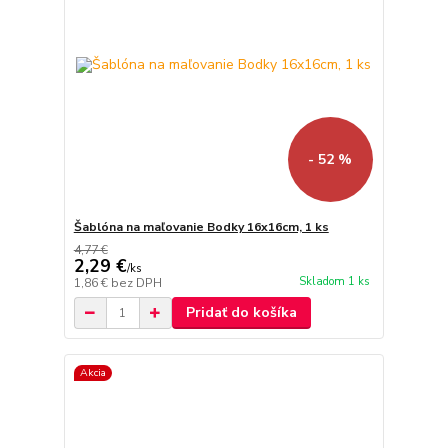
- 52 %
Šablóna na maľovanie Bodky 16x16cm, 1 ks
4,77 €
2,29 €
/
ks
Skladom 1 ks
1,86 €
bez DPH
Pridať do košíka
Akcia