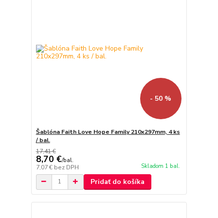
- 50 %
Šablóna Faith Love Hope Family 210x297mm, 4 ks
/ bal.
17,41 €
8,70 €
/
bal.
Skladom 1 bal.
7,07 €
bez DPH
Pridať do košíka