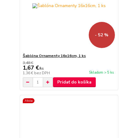
- 52 %
Šablóna Ornamenty 16x16cm, 1 ks
3,48 €
1,67 €
/
ks
Skladom > 5 ks
1,36 €
bez DPH
Pridať do košíka
Akcia