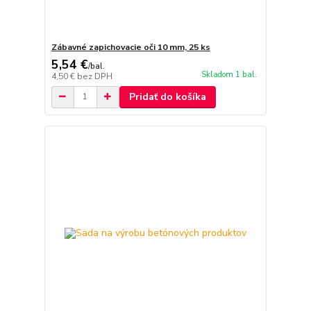
Zábavné zapichovacie oči 10 mm, 25 ks
5,54 €
/
bal.
Skladom 1 bal.
4,50 €
bez DPH
Pridať do košíka