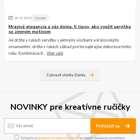
18
.
12
.
2025
Vianoce
Mrazivá elegancia u vás doma: 5 tipov, ako využiť servítku
so zimným motívom
Ak držíte v rukách servítku s jemnými vločkami a kráľovskými
ornamentmi, držíte v rukách základ pre tie najkrajšie dekorácie tohto
roku. Kombinácia tl...
čítať celé
Zobraziť všetky články
NOVINKY pre kreatívne ručičky
Prihlásiť sa
Súhlasím so
spracovaním osobných údajov
za účelom zasielania newslettera.