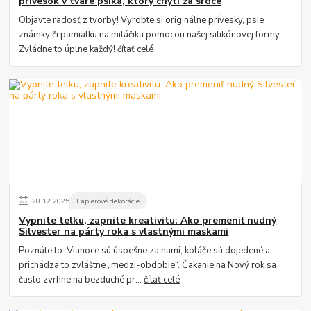
prívesok v tvare psíka, ktorý chytí za srdce
Objavte radosť z tvorby! Vyrobte si originálne prívesky, psie
známky či pamiatku na miláčika pomocou našej silikónovej formy.
Zvládne to úplne každý!
čítať celé
28
.
12
.
2025
Papierové dekorácie
Vypnite telku, zapnite kreativitu: Ako premeniť nudný
Silvester na párty roka s vlastnými maskami
Poznáte to. Vianoce sú úspešne za nami, koláče sú dojedené a
prichádza to zvláštne „medzi-obdobie“. Čakanie na Nový rok sa
často zvrhne na bezduché pr...
čítať celé