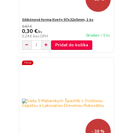
Silikónová forma Kvety 97x32x5mm, 1 ks
0,67 €
0,30 €
/
ks
Skladom > 5 ks
0,24 €
bez DPH
Pridať do košíka
Akcia
- 38 %