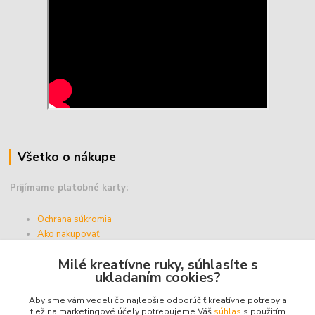
Všetko o nákupe
Prijímame platobné karty:
Ochrana súkromia
Ako nakupovať
Vernostný program
Milé kreatívne ruky, súhlasíte s
Doprava a platba
ukladaním cookies?
Obchodné podmienky
Aby sme vám vedeli čo najlepšie odporúčiť kreatívne potreby a
tiež na marketingové účely potrebujeme Váš
súhlas
s použitím