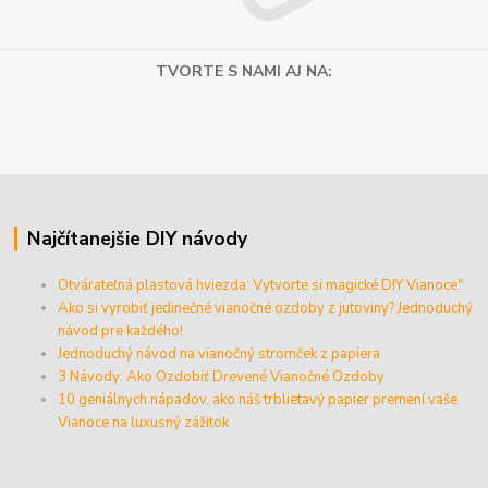
TVORTE S NAMI AJ NA:
Najčítanejšie DIY návody
Otvárateľná plastová hviezda: Vytvorte si magické DIY Vianoce"
Ako si vyrobiť jedinečné vianočné ozdoby z jutoviny? Jednoduchý
návod pre každého!
Jednoduchý návod na vianočný stromček z papiera
3 Návody: Ako Ozdobiť Drevené Vianočné Ozdoby
10 geniálnych nápadov, ako náš trblietavý papier premení vaše
Vianoce na luxusný zážitok