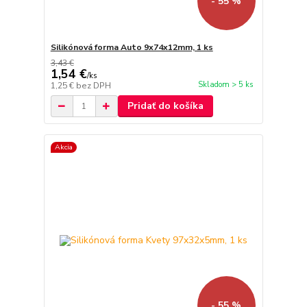
- 55 %
Silikónová forma Auto 9x74x12mm, 1 ks
3,43 €
1,54 €
/
ks
Skladom > 5 ks
1,25 €
bez DPH
Pridať do košíka
Akcia
- 55 %