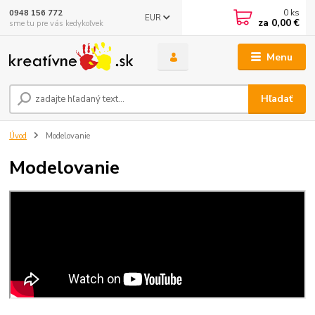
0
ks
0948 156 772
EUR
za
0,00 €
sme tu pre vás kedykoľvek
Menu
Hľadať
Úvod
Modelovanie
Modelovanie