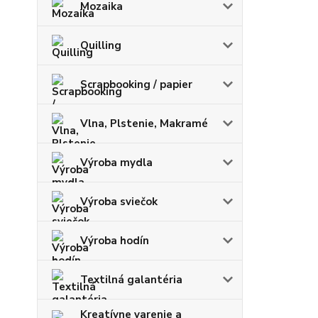
Mozaika
Quilling
Scrapbooking / papier
Vlna, Plstenie, Makramé
Výroba mydla
Výroba sviečok
Výroba hodín
Textilná galantéria
Kreatívne varenie a