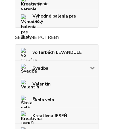
pečenie
Výhodné balenia pre
školy
SEZÓNNE POTREBY
vo farbách LEVANDULE
Svadba
Valentín
Škola volá
Kreatívna JESEŇ