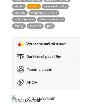
veniec
advent
drevené korálky
servítky
vianočné zdobenie
plastové gule
plastová hviezda
masky
silvester
pes
Vyrobené našimi rukami
Darčekové poukážky
Tvoríme s deťmi
AKCIA
KORÁLKOVANIE