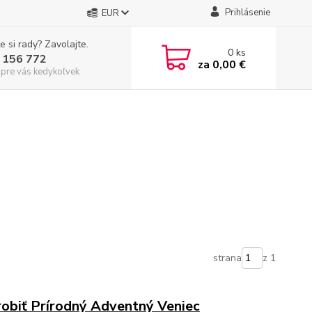
Prihlásenie
EUR
e si rady? Zavolajte.
0
ks
 156 772
za
0,00 €
 pre vás kedykoľvek
strana
z 1
robiť Prírodný Adventný Veniec