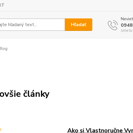
KT
Neviet
Hľadať
0948
sme tu
Blog
ovšie články
Ako si Vlastnoručne Vy