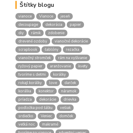
Štítky blogu
vianoce
Vianoce
jeseň
decoupage
dekorácia
papier
diy
rámik
zdobenie
drevené ozdoby
vianočné dekorácie
scrapbook
šablóny
rezačka
vianočný stromček
rám na vyšívanie
ryžový papier
aranžovanie
kvety
tvoríme s deťmi
korálky
rokajl korálky
love
darček
korálka
konektor
náramok
príadza
dekorácie
drievka
podložka pod šálku
vešiak
srdiečko
Veniec
domček
veľká noc
makramé
tvoríme na vianoce
adventný veniec