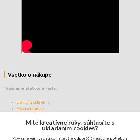
Všetko o nákupe
Prijímame platobné karty:
Ochrana súkromia
Ako nakupovať
Vernostný program
Milé kreatívne ruky, súhlasíte s
Doprava a platba
ukladaním cookies?
Obchodné podmienky
Aby sme vám vedeli čo najlepšie odporúčiť kreatívne potreby a