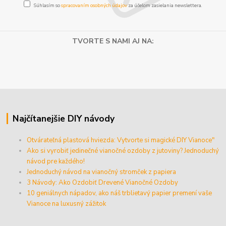
Súhlasím so
spracovaním osobných údajov
za účelom zasielania newslettera.
TVORTE S NAMI AJ NA:
Najčítanejšie DIY návody
Otvárateľná plastová hviezda: Vytvorte si magické DIY Vianoce"
Ako si vyrobiť jedinečné vianočné ozdoby z jutoviny? Jednoduchý
návod pre každého!
Jednoduchý návod na vianočný stromček z papiera
3 Návody: Ako Ozdobiť Drevené Vianočné Ozdoby
10 geniálnych nápadov, ako náš trblietavý papier premení vaše
Vianoce na luxusný zážitok