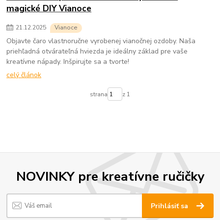
magické DIY Vianoce
21
.
12
.
2025
Vianoce
Objavte čaro vlastnoručne vyrobenej vianočnej ozdoby. Naša
priehľadná otvárateľná hviezda je ideálny základ pre vaše
kreatívne nápady. Inšpirujte sa a tvorte!
celý článok
strana
z 1
NOVINKY pre kreatívne ručičky
Prihlásiť sa