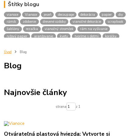
Štítky blogu
vianoce
Vianoce
jeseň
decoupage
dekorácia
papier
diy
rámik
zdobenie
drevené ozdoby
vianočné dekorácie
scrapbook
šablóny
rezačka
vianočný stromček
rám na vyšívanie
ryžový papier
aranžovanie
kvety
tvoríme s deťmi
korálky
rokajl korálky
love
darček
korálka
konektor
náramok
príadza
dekorácie
drievka
podložka pod šálku
vešiak
Úvod
Blog
srdiečko
Veniec
domček
veľká noc
makramé
Blog
tvoríme na vianoce
adventný veniec
veniec
advent
drevené korálky
servítky
vianočné zdobenie
plastové gule
plastová hviezda
masky
silvester
pes
Najnovšie články
strana
z 1
Otvárateľná plastová hviezda: Vytvorte si