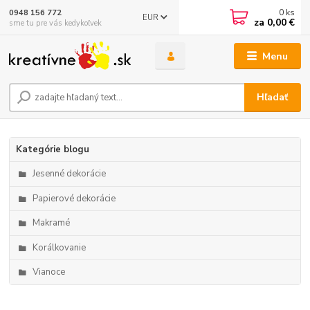
0
ks
0948 156 772
EUR
za
0,00 €
sme tu pre vás kedykoľvek
Menu
Hľadať
Kategórie blogu
Jesenné dekorácie
Papierové dekorácie
Makramé
Korálkovanie
Vianoce