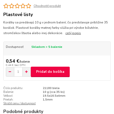
Ohodnotiť produkt
Plastové listy
Korálky sa predávajú 10 g v jednom balení, čo predstavuje približne 35
korálok. Plastové korálky matnej farby slúžia pri výrobe bižutérie,
stromčekov šťastia alebo inej dekorácie.
celý popis
Dostupnosť
Skladom > 5 balenie
0,54 €
/
balenie
0,44 €
bez DPH
Pridať do košíka
Číslo produktu:
21180 biela
Balenie:
10 g (cca 35 ks)
Veľkosť:
19.5x16.5x4mm
Prieťah:
1,5mm
Strážiť cenu / dostupnosť
Podobné produkty