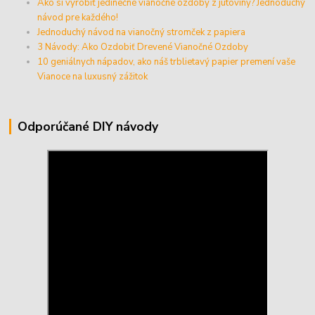
Ako si vyrobiť jedinečné vianočné ozdoby z jutoviny? Jednoduchý
návod pre každého!
Jednoduchý návod na vianočný stromček z papiera
3 Návody: Ako Ozdobiť Drevené Vianočné Ozdoby
10 geniálnych nápadov, ako náš trblietavý papier premení vaše
Vianoce na luxusný zážitok
Odporúčané DIY návody