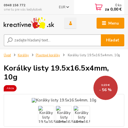
0
ks
0948 156 772
EUR
za
0,00 €
sme tu pre vás kedykoľvek
Menu
Hľadať
Úvod
Korálky
Plastové korálky
Korálky listy 19.5x16.5x4mm, 10g
Korálky listy 19.5x16.5x4mm,
10g
1,23 €
Akcia
- 56 %