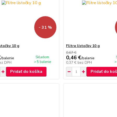
- 31 %
ístočky 10 g
Flitre lístočky 10 g
0,67 €
€
0,46 €
Skladom
/
balenie
/
balenie
> 5 balenie
>
ez DPH
0,37 €
bez DPH
Pridať do košíka
Pridať do koš