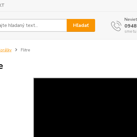
KT
Neviet
Hľadať
0948
sme tu
orálky
Flitre
e