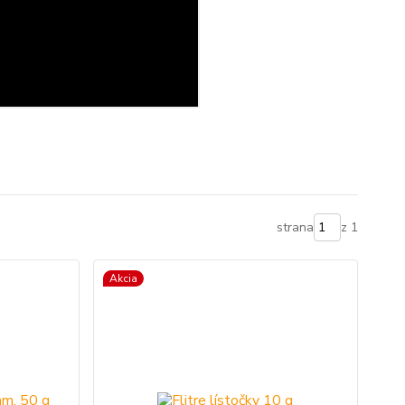
strana
z 1
Akcia