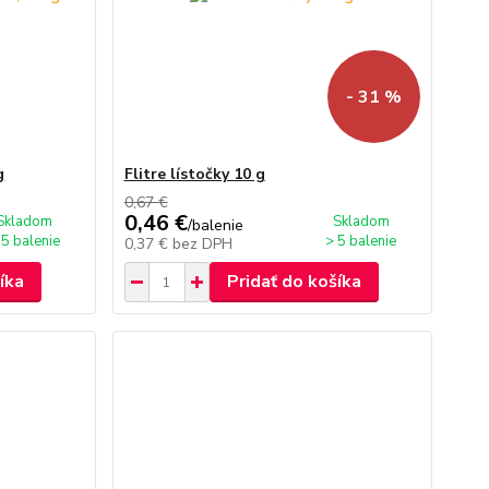
- 31 %
g
Flitre lístočky 10 g
0,67 €
0,46 €
Skladom
Skladom
/
balenie
 5 balenie
> 5 balenie
0,37 €
bez DPH
íka
Pridať do košíka