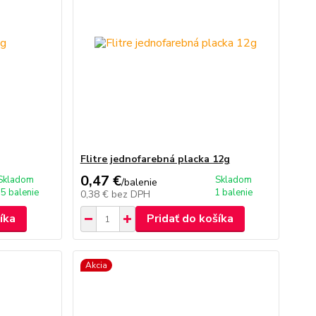
Flitre jednofarebná placka 12g
0,47 €
Skladom
Skladom
/
balenie
 5 balenie
1 balenie
0,38 €
bez DPH
íka
Pridať do košíka
Akcia