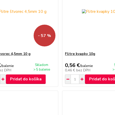
- 57 %
štvorec 4,5mm 10 g
Flitre kvapky 10g
€
0,56 €
Skladom
/
balenie
/
balenie
> 5 balenie
>
ez DPH
0,46 €
bez DPH
Pridať do košíka
Pridať do koš