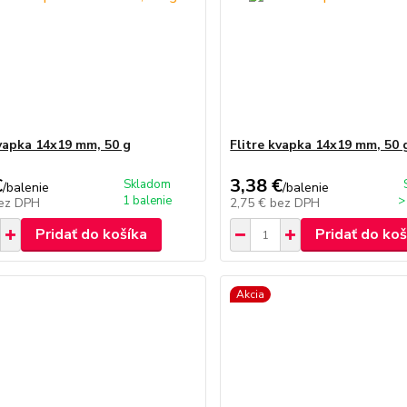
kvapka 14x19 mm, 50 g
Flitre kvapka 14x19 mm, 50 
€
3,38 €
Skladom
/
balenie
/
balenie
1 balenie
>
ez DPH
2,75 €
bez DPH
Pridať do košíka
Pridať do koš
Akcia