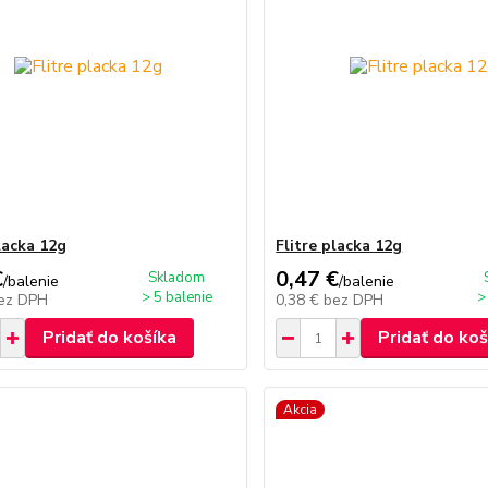
lacka 12g
Flitre placka 12g
€
0,47 €
Skladom
/
balenie
/
balenie
> 5 balenie
>
ez DPH
0,38 €
bez DPH
Pridať do košíka
Pridať do koš
Akcia