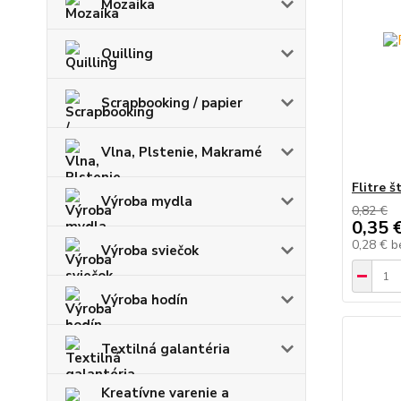
Mozaika
Quilling
Scrapbooking / papier
Vlna, Plstenie, Makramé
Flitre 
Výroba mydla
0,82 €
0,35 
0,28 €
b
Výroba sviečok
Výroba hodín
Textilná galantéria
Kreatívne varenie a