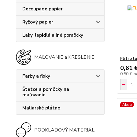
Decoupage papier
Ryžový papier
Laky, lepidlá a iné pomôcky
MAĽOVANIE a KRESLENIE
Flitre 
0,61 
0,50 €
b
Farby a fixky
Štetce a pomôcky na
maľovanie
Akcia
Maliarské plátno
PODKLADOVÝ MATERIÁL