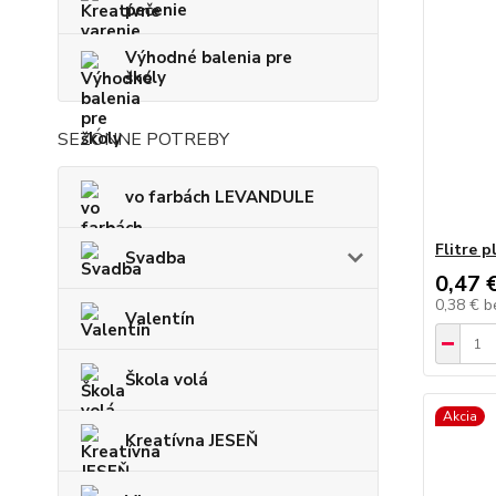
pečenie
Výhodné balenia pre
školy
SEZÓNNE POTREBY
vo farbách LEVANDULE
Flitre p
Svadba
0,47 
0,38 €
b
Valentín
Škola volá
Akcia
Kreatívna JESEŇ