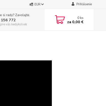
Prihlásenie
EUR
e si rady? Zavolajte.
0
ks
 156 772
za
0,00 €
 pre vás kedykoľvek