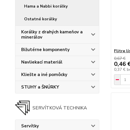
Hama a Nabbi korálky
Ostatné korálky
Korálky z drahých kameňov a
minerálov
Bižutérne komponenty
Flitre l
0,67 €
Navliekací materiál
0,46 
0,37 €
b
Kliešte a iné pomôcky
STUHY a ŠNÚRKY
SERVÍTKOVÁ TECHNIKA
Servítky