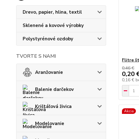
Drevo, papier, hlina, textil
Sklenené a kovové výrobky
Polystyrénové ozdoby
TVORTE S NAMI
Flitre 
0,46 €
Aranžovanie
0,20 
0,16 €
b
Balenie darčekov
Krištáľová živica
Akcia
Modelovanie