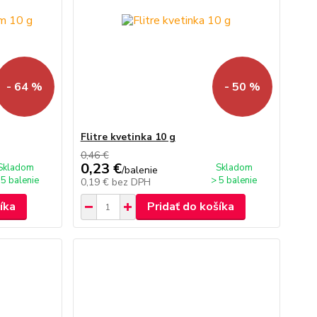
- 64 %
- 50 %
Flitre kvetinka 10 g
0,46 €
0,23 €
Skladom
Skladom
/
balenie
 5 balenie
> 5 balenie
0,19 €
bez DPH
íka
Pridať do košíka