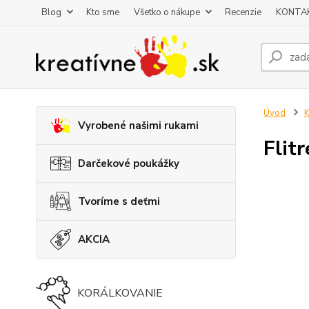
Blog
Kto sme
Všetko o nákupe
Recenzie
KONTA
Úvod
K
Vyrobené našimi rukami
Flitr
Darčekové poukážky
Tvoríme s deťmi
AKCIA
KORÁLKOVANIE