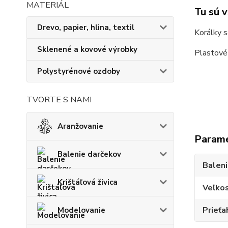
Tu sú 
Drevo, papier, hlina, textil
Korálky s
Sklenené a kovové výrobky
Plastové 
Polystyrénové ozdoby
TVORTE S NAMI
Aranžovanie
Param
Balenie darčekov
Balen
Krištáľová živica
Veľko
Prieťa
Modelovanie