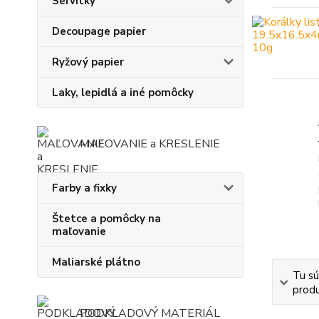
Servítky
Decoupage papier
Ryžový papier
Laky, lepidlá a iné pomôcky
MAĽOVANIE a KRESLENIE
Farby a fixky
Štetce a pomôcky na
maľovanie
Maliarské plátno
Tu sú
produ
PODKLADOVÝ MATERIÁL