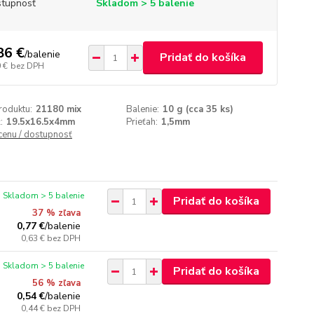
tupnosť
Skladom > 5 balenie
86 €
/
balenie
Pridať do košíka
 €
bez DPH
roduktu:
21180 mix
Balenie:
10 g (cca 35 ks)
:
19.5x16.5x4mm
Prieťah:
1,5mm
 cenu / dostupnosť
Skladom > 5 balenie
Pridať do košíka
37 % zľava
0,77 €
/
balenie
0,63 €
bez DPH
Skladom > 5 balenie
Pridať do košíka
56 % zľava
0,54 €
/
balenie
0,44 €
bez DPH