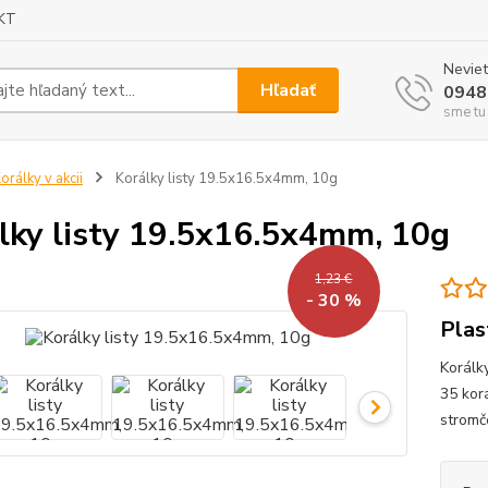
KT
Neviet
Hľadať
0948
sme tu
orálky v akcii
Korálky listy 19.5x16.5x4mm, 10g
lky listy 19.5x16.5x4mm, 10g
1,23 €
- 30 %
Plas
Korálk
35 korá
stromč