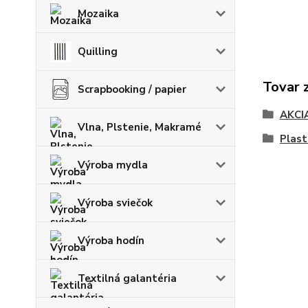
Mozaika
Quilling
Tovar 
Scrapbooking / papier
AKCI
Vlna, Plstenie, Makramé
Plast
Výroba mydla
Výroba sviečok
Výroba hodín
Textilná galantéria