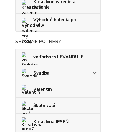
Kreatívne varenie a
pečenie
Výhodné balenia pre
školy
SEZÓNNE POTREBY
vo farbách LEVANDULE
Svadba
Valentín
Škola volá
Kreatívna JESEŇ