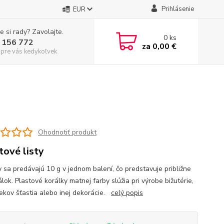
Prihlásenie
EUR
e si rady? Zavolajte.
0
ks
 156 772
za
0,00 €
 pre vás kedykoľvek
Ohodnotiť produkt
tové listy
y sa predávajú 10 g v jednom balení, čo predstavuje približne
lok. Plastové korálky matnej farby slúžia pri výrobe bižutérie,
ekov šťastia alebo inej dekorácie.
celý popis