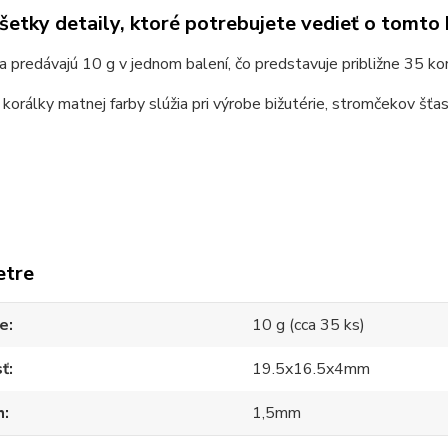
všetky detaily, ktoré potrebujete vedieť o tomto
a predávajú 10 g v jednom balení, čo predstavuje približne 35 ko
korálky matnej farby slúžia pri výrobe bižutérie, stromčekov šťast
etre
ie
10 g (cca 35 ks)
sť
19.5x16.5x4mm
h
1,5mm