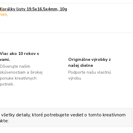
Korálky listy 19.5x16.5x4mm, 10g
Viac ako 10 rokov s
vami.
Originálne výrobky z
našej dielne
Dôverujte našim
skúsenostiam a širokej
Podporte našu vlastnú
ponuke kreatívnych
výrobu.
potrieb..
 všetky detaily, ktoré potrebujete vedieť o tomto kreatívnom
kte: