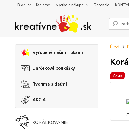
Blog
Kto sme
Všetko o nákupe
Recenzie
KONTA
Úvod
K
Vyrobené našimi rukami
Korá
Darčekové poukážky
Akcia
Tvoríme s deťmi
AKCIA
KORÁLKOVANIE