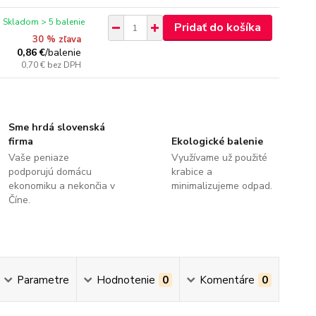
Skladom > 5 balenie
Pridať do košíka
30 % zľava
0,86 €
/
balenie
0,70 €
bez DPH
Sme hrdá slovenská
firma
Ekologické balenie
Vaše peniaze
Využívame už použité
podporujú domácu
krabice a
ekonomiku a nekončia v
minimalizujeme odpad.
Číne.
Parametre
Hodnotenie
0
Komentáre
0