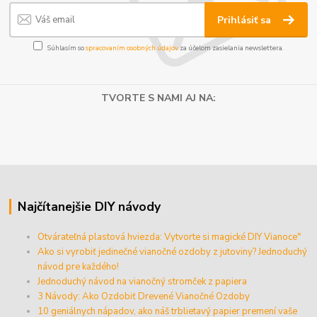
Prihlásiť sa
Súhlasím so
spracovaním osobných údajov
za účelom zasielania newslettera.
TVORTE S NAMI AJ NA:
Najčítanejšie DIY návody
Otvárateľná plastová hviezda: Vytvorte si magické DIY Vianoce"
Ako si vyrobiť jedinečné vianočné ozdoby z jutoviny? Jednoduchý
návod pre každého!
Jednoduchý návod na vianočný stromček z papiera
3 Návody: Ako Ozdobiť Drevené Vianočné Ozdoby
10 geniálnych nápadov, ako náš trblietavý papier premení vaše