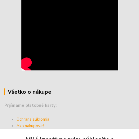
Všetko o nákupe
Prijímame platobné karty:
Ochrana súkromia
Ako nakupovať
Vernostný program