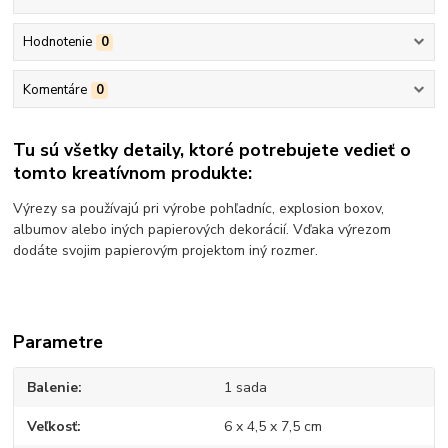
Hodnotenie
0
Komentáre
0
Tu sú všetky detaily, ktoré potrebujete vedieť o
tomto kreatívnom produkte:
Výrezy sa používajú pri výrobe pohľadníc, explosion boxov,
albumov alebo iných papierových dekorácií. Vďaka výrezom
dodáte svojim papierovým projektom iný rozmer.
Parametre
Balenie
1 sada
Veľkosť
6 x 4,5 x 7,5 cm