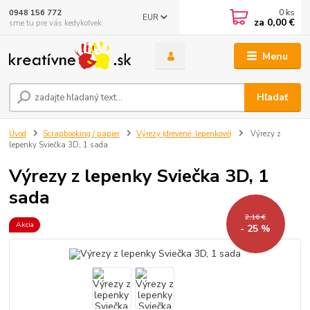
0
ks
0948 156 772
EUR
za
0,00 €
sme tu pre vás kedykoľvek
Menu
Hľadať
Úvod
Scrapbooking / papier
Výrezy (drevené, lepenkové)
Výrezy z
lepenky Sviečka 3D, 1 sada
Výrezy z lepenky Sviečka 3D, 1
sada
2,16 €
Akcia
- 25 %