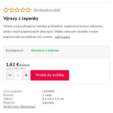
Ohodnotiť produkt
Výrezy z lepenky
Výrezy sa používajú pri výrobe pohľadníc, explosion boxov, albumov
alebo iných papierových dekorácií. Vďaka výrezom dodáte svojim
papierovým projektom iný rozmer.
celý popis
Dostupnosť
Skladom 1 balenie
1,62 €
/
balenie
1,32 €
bez DPH
Pridať do košíka
Číslo produktu:
LA20465
Balenie:
1 sada
Veľkosť:
6 x 4,5 x 7,5 cm
Materiál:
lepenka
Strážiť cenu / dostupnosť