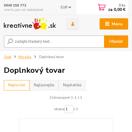
0
ks
0948 156 772
EUR
za
0,00 €
sme tu pre vás kedykoľvek
Menu
Hľadať
Úvod
Mozaika
Doplnkový tovar
Doplnkový tovar
Najnovšie
Najlacnejšie
Najdrahšie
Zobrazujem 1-1 z 1
strana
z 1