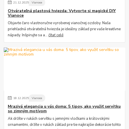
21
.
12
.
2025
Vianoce
Otvárateľná plastová hviezda: Vytvorte si magické DIY
Vianoce
Objavte čaro vlastnoručne vyrobenej vianočnej ozdoby. Naša
priehľadná otvárateľná hviezda je ideálny základ pre vaše kreatívne
nápady. Inšpirujte sa a...
čítať celé
18
.
12
.
2025
Vianoce
Mrazivá elegancia u vás doma: 5 tipov, ako využiť servítku
so zimným motívom
Ak držíte v rukách servítku s jemnými vločkami a kráľovskými
ornamentmi, držíte v rukách základ pre tie najkrajšie dekorácie tohto