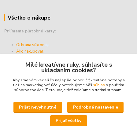
Všetko o nákupe
Prijímame platobné karty:
Ochrana súkromia
Ako nakupovať
Vernostný program
Milé kreatívne ruky, súhlasíte s
Doprava a platba
ukladaním cookies?
Obchodné podmienky
Aby sme vám vedeli čo najlepšie odporúčiť kreatívne potreby a
tiež na marketingové účely potrebujeme Váš
súhlas
s použitím
súborov cookies. Tieto údaje tiež zdieľame s tretími stranami.
Upravit sběr cookies.
Prijať nevyhnutné
Podrobné nastavenie
© 2025 - ABZ Trio, s.r.o. - kreativneruky.sk, All Rights Reserved.
Prijať všetky
Icons made by
Freepik
from
www.flaticon.com