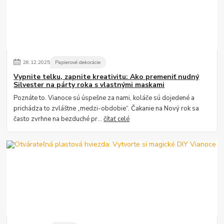
28
.
12
.
2025
Papierové dekorácie
Vypnite telku, zapnite kreativitu: Ako premeniť nudný
Silvester na párty roka s vlastnými maskami
Poznáte to. Vianoce sú úspešne za nami, koláče sú dojedené a
prichádza to zvláštne „medzi-obdobie“. Čakanie na Nový rok sa
často zvrhne na bezduché pr...
čítať celé