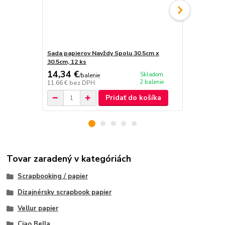
Sada papierov Navždy Spolu 30.5cm x
Trblietavý
30.5cm, 12 ks
Deluxe 15x1
14,34 €
5,49 €
Skladom
/
balenie
/
bal
2 balenie
11,66 €
bez DPH
4,46 €
bez D
Pridať do košíka
Tovar zaradený v kategóriách
Scrapbooking / papier
Dizajnérsky scrapbook papier
Vellur papier
Ciao Bella