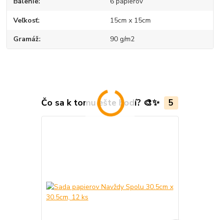
Balenie
6 papierov
Veľkosť
15cm x 15cm
Gramáž
90 g/m2
Čo sa k tomu ešte hodí? 🎨✨
5