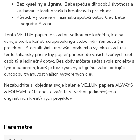
Bez kyseliny a lignínu:
Zabezpečuje dlhodobú životnosť a
zachovanie kvality vašich kreatívnych projektov.
Pôvod:
Vyrobené v Taliansku spoločnosťou Ciao Bella
Tipografia Alzani.
Tento VELLUM papier je skvelou voľbou pre každého, kto sa
venuje tvorbe kariet, scrapbookingu alebo iným remeselným
projektom. S detailnými strihovými prvkami a vysokou kvalitou,
tento taliansky priesvitný papier prinesie do vašich tvorivých diel
osobitý a jedinečný dotyk. Bez obáv môžete začať svoje projekty s
týmto papierom, ktorý je bez kyseliny a lignínu, zabezpečujúc
dlhodobú trvanlivosť vašich vytvorených diel.
Nezabudnite si objednať svoje balenie VELLUM papiera ALWAYS
& FOREVER ešte dnes a začnite s tvorbou jedinečných a
originálnych kreatívnych projektov!
Parametre