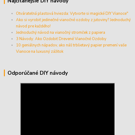
Najčítanejšie DIY návody
Otvárateľná plastová hviezda: Vytvorte si magické DIY Vianoce"
Ako si vyrobiť jedinečné vianočné ozdoby z jutoviny? Jednoduchý
návod pre každého!
Jednoduchý návod na vianočný stromček z papiera
3 Návody: Ako Ozdobiť Drevené Vianočné Ozdoby
10 geniálnych nápadov, ako náš trblietavý papier premení vaše
Vianoce na luxusný zážitok
Odporúčané DIY návody