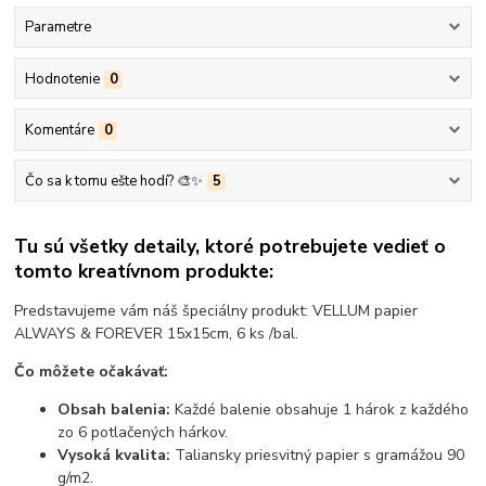
Parametre
Hodnotenie
0
Komentáre
0
Čo sa k tomu ešte hodí? 🎨✨
5
Tu sú všetky detaily, ktoré potrebujete vedieť o
tomto kreatívnom produkte:
Predstavujeme vám náš špeciálny produkt: VELLUM papier
ALWAYS & FOREVER 15x15cm, 6 ks /bal.
Čo môžete očakávať:
Obsah balenia:
Každé balenie obsahuje 1 hárok z každého
zo 6 potlačených hárkov.
Vysoká kvalita:
Taliansky priesvitný papier s gramážou 90
g/m2.