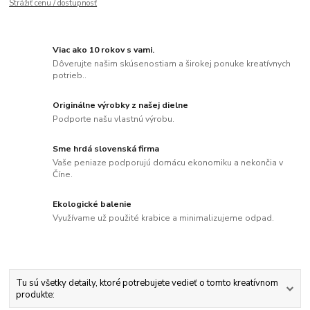
Strážiť cenu / dostupnosť
Viac ako 10 rokov s vami.
Dôverujte našim skúsenostiam a širokej ponuke kreatívnych
potrieb..
Originálne výrobky z našej dielne
Podporte našu vlastnú výrobu.
Sme hrdá slovenská firma
Vaše peniaze podporujú domácu ekonomiku a nekončia v
Číne.
Ekologické balenie
Využívame už použité krabice a minimalizujeme odpad.
Tu sú všetky detaily, ktoré potrebujete vedieť o tomto kreatívnom
produkte: