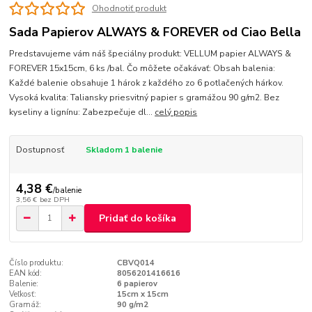
Ohodnotiť produkt
Sada Papierov ALWAYS & FOREVER od Ciao Bella
Predstavujeme vám náš špeciálny produkt: VELLUM papier ALWAYS &
FOREVER 15x15cm, 6 ks /bal. Čo môžete očakávať: Obsah balenia:
Každé balenie obsahuje 1 hárok z každého zo 6 potlačených hárkov.
Vysoká kvalita: Taliansky priesvitný papier s gramážou 90 g/m2. Bez
kyseliny a lignínu: Zabezpečuje dl...
celý popis
Dostupnosť
Skladom 1 balenie
4,38 €
/
balenie
3,56 €
bez DPH
Pridať do košíka
Číslo produktu:
CBVQ014
EAN kód:
8056201416616
Balenie:
6 papierov
Veľkosť:
15cm x 15cm
Gramáž:
90 g/m2