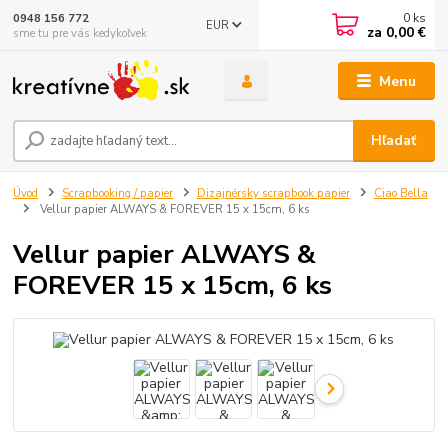
0
ks
0948 156 772
EUR
za
0,00 €
sme tu pre vás kedykoľvek
Menu
Hľadať
Úvod
Scrapbooking / papier
Dizajnérsky scrapbook papier
Ciao Bella
Vellur papier ALWAYS & FOREVER 15 x 15cm, 6 ks
Vellur papier ALWAYS &
FOREVER 15 x 15cm, 6 ks