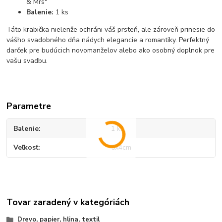
& Mrs"
Balenie:
1 ks
Táto krabička nielenže ochráni váš prsteň, ale zároveň prinesie do
vášho svadobného dňa nádych elegancie a romantiky. Perfektný
darček pre budúcich novomanželov alebo ako osobný doplnok pre
vašu svadbu.
Parametre
Balenie
1 ks
Veľkosť
5x4cm
Tovar zaradený v kategóriách
Drevo, papier, hlina, textil