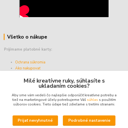
Všetko o nákupe
Prijímame platobné karty:
Ochrana súkromia
Ako nakupovať
Vernostný program
Milé kreatívne ruky, súhlasíte s
Doprava a platba
ukladaním cookies?
Obchodné podmienky
Aby sme vám vedeli čo najlepšie odporúčiť kreatívne potreby a
tiež na marketingové účely potrebujeme Váš
súhlas
s použitím
súborov cookies. Tieto údaje tiež zdieľame s tretími stranami.
Upravit sběr cookies.
Prijať nevyhnutné
Podrobné nastavenie