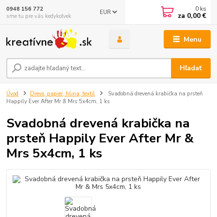
0
ks
0948 156 772
EUR
za
0,00 €
sme tu pre vás kedykoľvek
Menu
Hľadať
Úvod
Drevo, papier, hlina, textil
Svadobná drevená krabička na prsteň
Happily Ever After Mr & Mrs 5x4cm, 1 ks
Svadobná drevená krabička na
prsteň Happily Ever After Mr &
Mrs 5x4cm, 1 ks