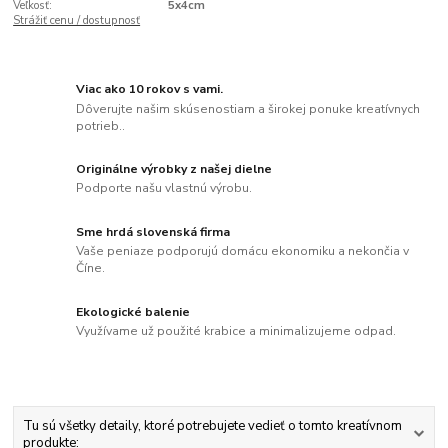
Veľkosť:
5x4cm
Strážiť cenu / dostupnosť
Viac ako 10 rokov s vami.
Dôverujte našim skúsenostiam a širokej ponuke kreatívnych
potrieb..
Originálne výrobky z našej dielne
Podporte našu vlastnú výrobu.
Sme hrdá slovenská firma
Vaše peniaze podporujú domácu ekonomiku a nekončia v
Číne.
Ekologické balenie
Využívame už použité krabice a minimalizujeme odpad.
Tu sú všetky detaily, ktoré potrebujete vedieť o tomto kreatívnom
produkte: