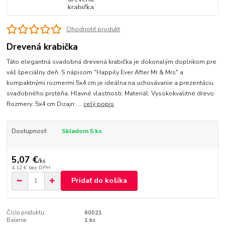
Ohodnotiť produkt
Drevená krabička
Táto elegantná svadobná drevená krabička je dokonalým doplnkom pre
váš špeciálny deň. S nápisom "Happily Ever After Mr & Mrs" a
kompaktnými rozmermi 5x4 cm je ideálna na uchovávanie a prezentáciu
svadobného prsteňa. Hlavné vlastnosti: Materiál: Vysokokvalitné drevo
Rozmery: 5x4 cm Dizajn: ...
celý popis
Dostupnosť
Skladom 5 ks
5,07 €
/
ks
4,12 €
bez DPH
Pridať do košíka
Číslo produktu:
60021
Balenie:
1 ks