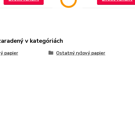
zaradený v kategóriách
ý papier
Ostatný ryžový papier