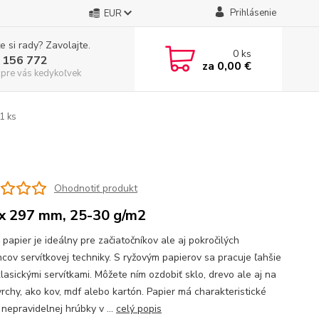
Prihlásenie
EUR
e si rady? Zavolajte.
0
ks
 156 772
za
0,00 €
 pre vás kedykoľvek
1 ks
Ohodnotiť produkt
x 297 mm, 25-30 g/m2
papier je ideálny pre začiatočníkov ale aj pokročilých
cov servítkovej techniky. S ryžovým papierov sa pracuje ľahšie
lasickými servítkami. Môžete ním ozdobiť sklo, drevo ale aj na
vrchy, ako kov, mdf alebo kartón. Papier má charakteristické
nepravidelnej hrúbky v ...
celý popis