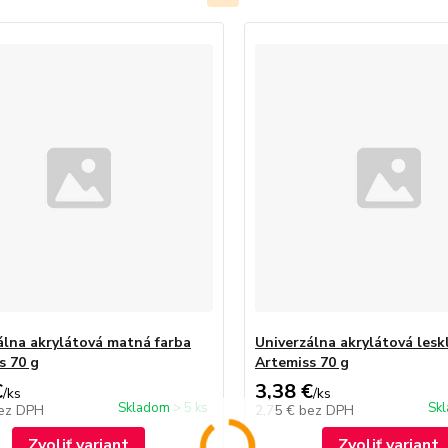
álna akrylátová matná farba
Univerzálna akrylátová lesk
s 70 g
Artemiss 70 g
€
3,38 €
/
ks
/
ks
Skladom > 5 ks
Skl
ez DPH
2,75 €
bez DPH
Zvoliť variant
Zvoliť variant