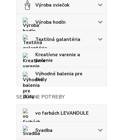
Výroba sviečok
Výroba hodín
Textilná galantéria
Kreatívne varenie a
pečenie
Výhodné balenia pre
školy
SEZÓNNE POTREBY
vo farbách LEVANDULE
Svadba