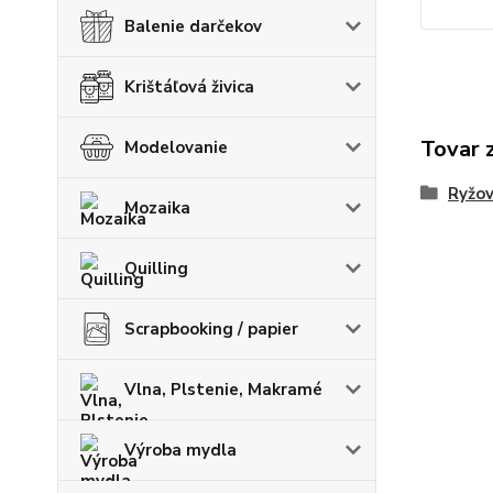
Balenie darčekov
Krištáľová živica
Tovar 
Modelovanie
Ryžov
Mozaika
Quilling
Scrapbooking / papier
Vlna, Plstenie, Makramé
Výroba mydla