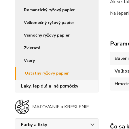
Ak si stá
Romantický ryžový papier
Na lepen
Veľkonočný ryžový papier
Vianočný ryžový papier
Param
Zvieratá
Balen
Vzory
Veľko
Ostatný ryžový papier
Hmotn
Laky, lepidlá a iné pomôcky
MAĽOVANIE a KRESLENIE
Farby a fixky
Čo sa 