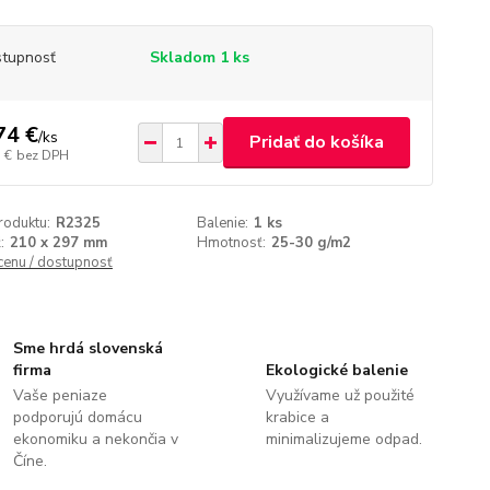
tupnosť
Skladom 1 ks
74 €
/
ks
Pridať do košíka
 €
bez DPH
roduktu:
R2325
Balenie:
1 ks
:
210 x 297 mm
Hmotnosť:
25-30 g/m2
 cenu / dostupnosť
Sme hrdá slovenská
firma
Ekologické balenie
Vaše peniaze
Využívame už použité
podporujú domácu
krabice a
ekonomiku a nekončia v
minimalizujeme odpad.
Číne.