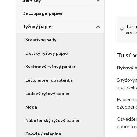
Servítky
Decoupage papier
Ryžový papier
Tu sú
vedie
Kreatívne sady
Detský ryžový papier
Tu sú 
Kvetinový ryžový papier
Ryžový p
S ryžovým
Leto, more, dovolenka
mdf alebo
Ľudový ryžový papier
Papier má
ozdobené 
Móda
Osvedčená
Náboženský ryžový papier
dobre for
Ovocie / zelenina