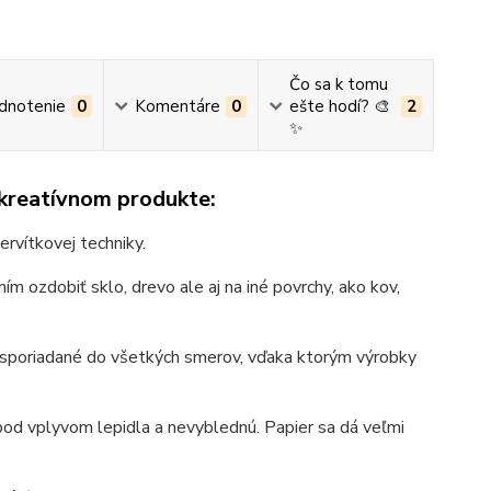
Čo sa k tomu
dnotenie
0
Komentáre
0
ešte hodí? 🎨
2
✨
 kreatívnom produkte:
ervítkovej techniky.
ím ozdobiť sklo, drevo ale aj na iné povrchy, ako kov,
, usporiadané do všetkých smerov, vďaka ktorým výrobky
pod vplyvom lepidla a nevyblednú. Papier sa dá veľmi