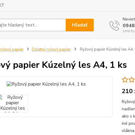
KT
Neviet
Hľadať
0948
sme tu
yžový papier
Ostatný ryžový papier
Ryžový papier Kúzelný les A4, 
vý papier Kúzelný les A4, 1 ks
210 
Ryžový 
nadšen
ako s k
iné po
vlákna 