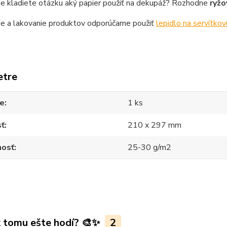
le kladiete otázku aký papier použiť na dekupáž? Rozhodne
ryžo
ie a lakovanie produktov odporúčame použiť
lepidlo na servítkov
etre
ie
1 ks
sť
210 x 297 mm
osť
25-30 g/m2
k tomu ešte hodí? 🎨✨
2