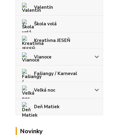
Valentín
Škola volá
Kreatívna JESEŇ
Vianoce
Fašiangy / Karneval
Veľká noc
Deň Matiek
Novinky