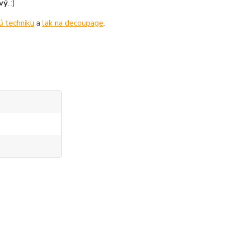
vý
. :)
ú techniku
a
lak na decoupage
.