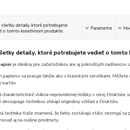
 všetky detaily, ktoré potrebujete
Parametre
Ho
ť o tomto kreatívnom produkte:
všetky detaily, ktoré potrebujete vedieť o tomto
apier
je ideálny pre začiatočníkov ale aj pokročilých nadšencov s
 papierov sa pracuje ľahšie ako s klasickými servítkami. Môžete n
 kartón.
 charakteristické vlákna nepravidelnej hrúbky v celej štruktúre
decoupage technikou získajú originálny vzhľad a štruktúru.
 technika tlače znamená, že farby zostávajú stále, nezmyjú sa 
movať aj na oválne predmety.