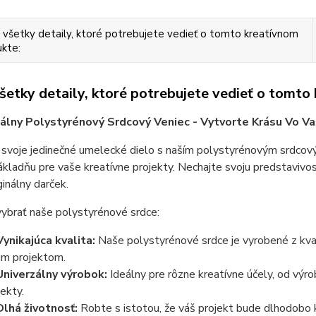
 všetky detaily, ktoré potrebujete vedieť o tomto kreatívnom
kte:
všetky detaily, ktoré potrebujete vedieť o tomto
nálny Polystyrénový Srdcový Veniec - Vytvorte Krásu Vo Va
svoje jedinečné umelecké dielo s naším polystyrénovým srdcový
ákladňu pre vaše kreatívne projekty. Nechajte svoju predstavivo
ginálny darček.
vybrať naše polystyrénové srdce:
Vynikajúca kvalita:
Naše polystyrénové srdce je vyrobené z kval
im projektom.
Univerzálny výrobok:
Ideálny pre rôzne kreatívne účely, od výr
jekty.
 Dlhá životnosť:
Robte s istotou, že váš projekt bude dlhodobo 