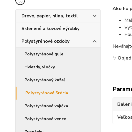
Ako ho p
Drevo, papier, hlina, textil
Maľ
Vyt
Sklenené a kovové výrobky
Pou
Polystyrénové ozdoby
Neváhajt
Polystyrénové gule
✨
Objedn
Hviezdy, vločky
Polystyrénový kužeľ
Param
Polystyrénové Srdcia
Balen
Polystyrénové vajíčka
Veľko
Polystyrénové vence
Zvončeky