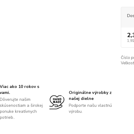
Dos
2,
1,91
Číslo p
Veľkosť
Viac ako 10 rokov s
vami.
Originálne výrobky z
našej dielne
Dôverujte našim
skúsenostiam a širokej
Podporte našu vlastnú
ponuke kreatívnych
výrobu.
potrieb..