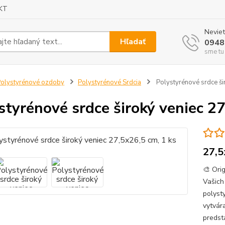
KT
Neviet
Hľadať
0948
sme tu
olystyrénové ozdoby
Polystyrénové Srdcia
Polystyrénové srdce ši
styrénové srdce široký veniec 27
27,5
🎨 Ori
Vašich
polyst
vytvár
predsta