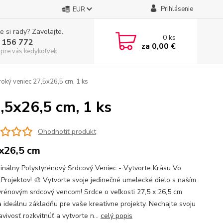
Prihlásenie
EUR
e si rady? Zavolajte.
0
ks
 156 772
za
0,00 €
 pre vás kedykoľvek
roký veniec 27,5x26,5 cm, 1 ks
,5x26,5 cm, 1 ks
Ohodnotiť produkt
x26,5 cm
ginálny Polystyrénový Srdcový Veniec - Vytvorte Krásu Vo
 Projektov! 🎨 Vytvorte svoje jedinečné umelecké dielo s naším
yrénovým srdcový vencom! Srdce o veľkosti 27,5 x 26,5 cm
a ideálnu základňu pre vaše kreatívne projekty. Nechajte svoju
vivosť rozkvitnúť a vytvorte n...
celý popis