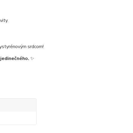
vity.
olystyrénovým srdcom!
o jedinečného.
✨