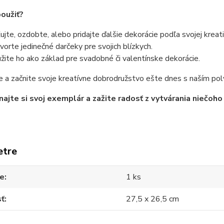
oužiť?
ujte, ozdobte, alebo pridajte ďalšie dekorácie podľa svojej kreati
vorte jedinečné darčeky pre svojich blízkych.
žite ho ako základ pre svadobné či valentínske dekorácie.
e a začnite svoje kreatívne dobrodružstvo ešte dnes s naším p
ajte si svoj exemplár a zažite radosť z vytvárania niečoh
etre
ie
1 ks
sť
27,5 x 26,5 cm