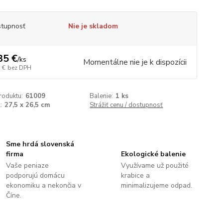
tupnosť
Nie je skladom
35 €
/
ks
Momentálne nie je k dispozícii
 €
bez DPH
roduktu:
61009
Balenie:
1 ks
:
27,5 x 26,5 cm
Strážiť cenu / dostupnosť
Sme hrdá slovenská
firma
Ekologické balenie
Vaše peniaze
Využívame už použité
podporujú domácu
krabice a
ekonomiku a nekončia v
minimalizujeme odpad.
Číne.