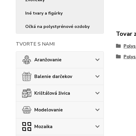
Iné tvary a figúrky
Očká na polystyrénové ozdoby
Tovar 
TVORTE S NAMI
Polys
Polys
Aranžovanie
Balenie darčekov
Krištáľová živica
Modelovanie
Mozaika