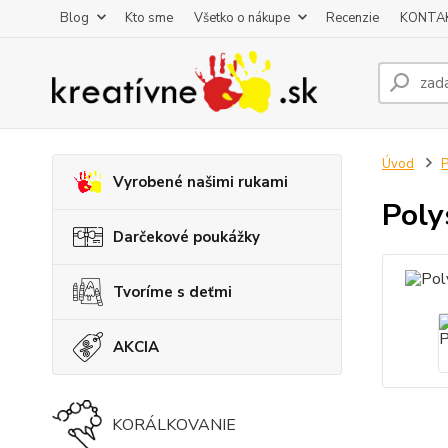
Blog
Kto sme
Všetko o nákupe
Recenzie
KONTA
Úvod
P
Vyrobené našimi rukami
Poly
Darčekové poukážky
Tvoríme s deťmi
AKCIA
KORÁLKOVANIE