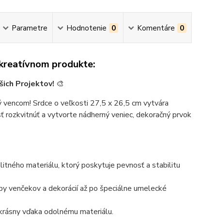
Parametre
Hodnotenie
0
Komentáre
0
 kreatívnom produkte:
šich Projektov!
🎨
 vencom! Srdce o veľkosti 27,5 x 26,5 cm vytvára
sť rozkvitnúť a vytvorte nádherný veniec, dekoračný prvok
itného materiálu, ktorý poskytuje pevnosť a stabilitu
oby venčekov a dekorácií až po špeciálne umelecké
krásny vďaka odolnému materiálu.