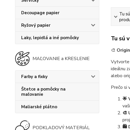
Servítky
Decoupage papier
Tu sú
produ
Ryžový papier
Tu sú 
Laky, lepidlá a iné pomôcky
🎨
Origi
MAĽOVANIE a KRESLENIE
Vytvorte 
ideálnu z
alebo ori
Farby a fixky
Prečo si 
Štetce a pomôcky na
maľovanie
🌟 
vaš
Maliarské plátno
🎨 
pro
🛍️
PODKLADOVÝ MATERIÁL