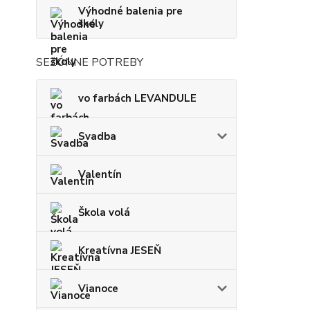
Výhodné balenia pre
školy
SEZÓNNE POTREBY
vo farbách LEVANDULE
Svadba
Valentín
Škola volá
Kreatívna JESEŇ
Vianoce