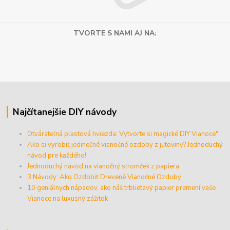
TVORTE S NAMI AJ NA:
Najčítanejšie DIY návody
Otvárateľná plastová hviezda: Vytvorte si magické DIY Vianoce"
Ako si vyrobiť jedinečné vianočné ozdoby z jutoviny? Jednoduchý
návod pre každého!
Jednoduchý návod na vianočný stromček z papiera
3 Návody: Ako Ozdobiť Drevené Vianočné Ozdoby
10 geniálnych nápadov, ako náš trblietavý papier premení vaše
Vianoce na luxusný zážitok