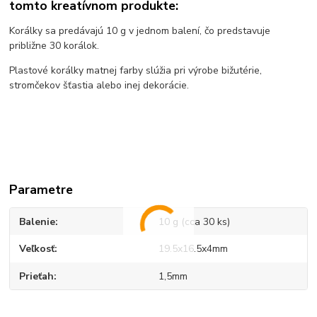
tomto kreatívnom produkte:
Korálky sa predávajú 10 g v jednom balení, čo predstavuje
približne 30 korálok.
Plastové korálky matnej farby slúžia pri výrobe bižutérie,
stromčekov šťastia alebo inej dekorácie.
Parametre
Balenie
10 g (cca 30 ks)
Veľkosť
19.5x16.5x4mm
Prieťah
1,5mm