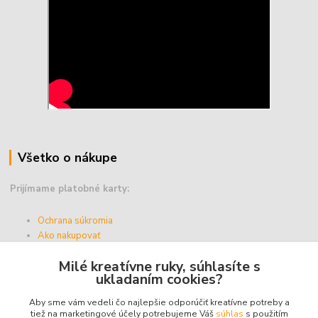
Všetko o nákupe
Prijímame platobné karty:
Ochrana súkromia
Ako nakupovať
Vernostný program
Milé kreatívne ruky, súhlasíte s
Doprava a platba
ukladaním cookies?
Obchodné podmienky
Aby sme vám vedeli čo najlepšie odporúčiť kreatívne potreby a
tiež na marketingové účely potrebujeme Váš
súhlas
s použitím