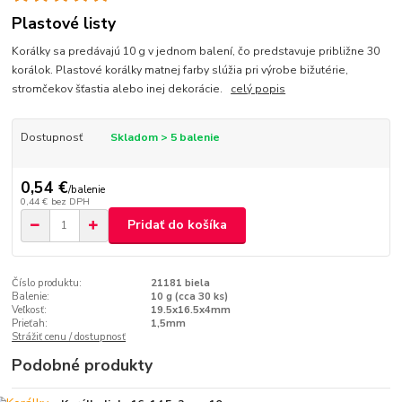
Plastové listy
Korálky sa predávajú 10 g v jednom balení, čo predstavuje približne 30
korálok. Plastové korálky matnej farby slúžia pri výrobe bižutérie,
stromčekov šťastia alebo inej dekorácie.
celý popis
Dostupnosť
Skladom > 5 balenie
0,54 €
/
balenie
0,44 €
bez DPH
Pridať do košíka
Číslo produktu:
21181 biela
Balenie:
10 g (cca 30 ks)
Veľkosť:
19.5x16.5x4mm
Prieťah:
1,5mm
Strážiť cenu / dostupnosť
Podobné produkty