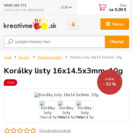
0
ks
0948 156 772
EUR
za
0,00 €
sme tu pre vás kedykoľvek
Menu
Hľadať
Úvod
Korálky
Plastové korálky
Korálky listy 16x14.5x3mm, 10g
Korálky listy 16x14.5x3mm, 10g
1,13 €
Akcia
- 52 %
Ohodnotiť produkt