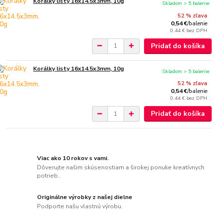
Korálky listy 16x14.5x3mm, 10g
Skladom > 5 balenie
52 % zľava
0,54 €
/
balenie
0,44 €
bez DPH
Pridať do košíka
Korálky listy 16x14.5x3mm, 10g
Skladom > 5 balenie
52 % zľava
0,54 €
/
balenie
0,44 €
bez DPH
Pridať do košíka
Viac ako 10 rokov s vami.
Dôverujte našim skúsenostiam a širokej ponuke kreatívnych
potrieb..
Originálne výrobky z našej dielne
Podporte našu vlastnú výrobu.