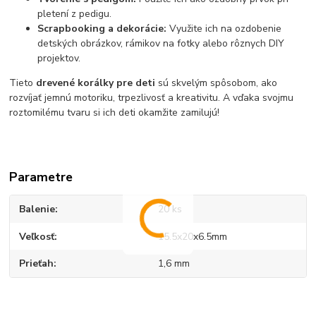
pletení z pedigu.
Scrapbooking a dekorácie:
Využite ich na ozdobenie
detských obrázkov, rámikov na fotky alebo rôznych DIY
projektov.
Tieto
drevené korálky pre deti
sú skvelým spôsobom, ako
rozvíjať jemnú motoriku, trpezlivosť a kreativitu. A vďaka svojmu
roztomilému tvaru si ich deti okamžite zamilujú!
Parametre
Balenie
20 ks
Veľkosť
15.5x20x6.5mm
Prieťah
1,6 mm