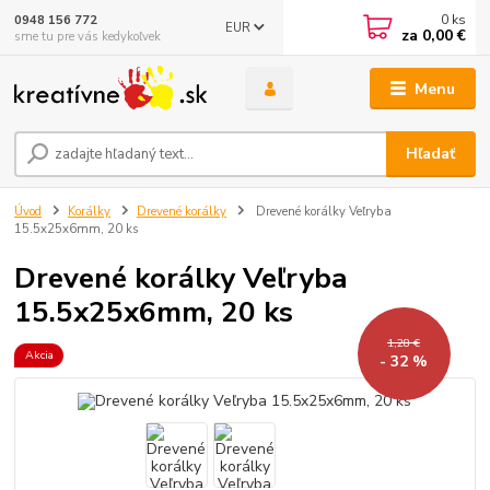
0
ks
0948 156 772
EUR
za
0,00 €
sme tu pre vás kedykoľvek
Menu
Hľadať
Úvod
Korálky
Drevené korálky
Drevené korálky Veľryba
15.5x25x6mm, 20 ks
Drevené korálky Veľryba
15.5x25x6mm, 20 ks
1,28 €
Akcia
- 32 %