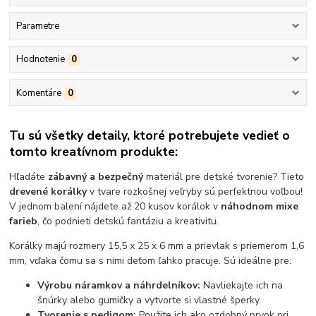
Parametre
Hodnotenie
0
Komentáre
0
Tu sú všetky detaily, ktoré potrebujete vedieť o
tomto kreatívnom produkte:
Hľadáte
zábavný a bezpečný
materiál pre detské tvorenie? Tieto
drevené korálky
v tvare rozkošnej veľryby sú perfektnou voľbou!
V jednom balení nájdete až 20 kusov korálok v
náhodnom mixe
farieb
, čo podnieti detskú fantáziu a kreativitu.
Korálky majú rozmery 15,5 x 25 x 6 mm a prievlak s priemerom 1,6
mm, vďaka čomu sa s nimi deťom ľahko pracuje. Sú ideálne pre:
Výrobu náramkov a náhrdelníkov:
Navliekajte ich na
šnúrky alebo gumičky a vytvorte si vlastné šperky.
Tvorenie s pedigom:
Použite ich ako ozdobný prvok pri