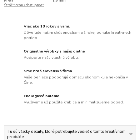
Prieťah:
1,6 mm
Strážiť cenu / dostupnosť
Viac ako 10 rokov s vami.
Dôverujte našim skúsenostiam a širokej ponuke kreatívnych
potrieb..
Originálne výrobky z našej dielne
Podporte našu vlastnú výrobu.
Sme hrdá slovenská firma
Vaše peniaze podporujú domácu ekonomiku a nekončia v
Číne.
Ekologické balenie
Využívame už použité krabice a minimalizujeme odpad.
Tu sú všetky detaily, ktoré potrebujete vedieť o tomto kreatívnom
produkte: