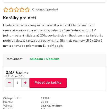
Ohodnotiť produkt
Korálky pre deti
Hľadáte zábavný a bezpečný materiál pre detské tvorenie? Tieto
drevené korálky v tvare rozkošnej veľryby sú perfektnou voľbou! V
jednom balení nájdete až 20 kusov korálok v náhodnom mixe farieb, čo
podnieti detskú fantáziu a kreativitu. Korálky majú rozmery 15,5 x 25 x 6
mm a prievlak s priemerom 1,...
celý popis
Dostupnosť
Skladom > 5 balenie
0,87 €
/
balenie
0,71 €
bez DPH
Pridať do košíka
Číslo produktu:
21207
Balenie:
20 ks
Veľkosť:
15.5x20x6.5mm