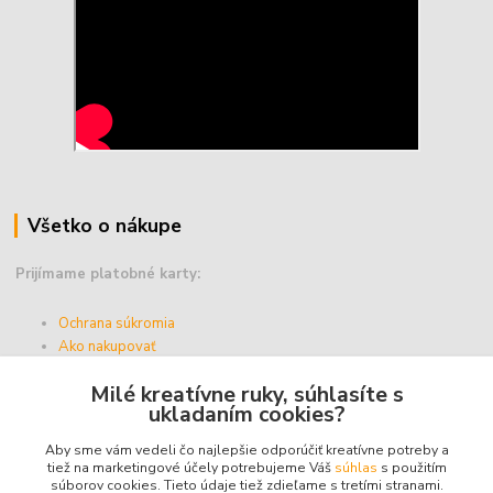
Všetko o nákupe
Prijímame platobné karty:
Ochrana súkromia
Ako nakupovať
Vernostný program
Milé kreatívne ruky, súhlasíte s
Doprava a platba
ukladaním cookies?
Obchodné podmienky
Aby sme vám vedeli čo najlepšie odporúčiť kreatívne potreby a
tiež na marketingové účely potrebujeme Váš
súhlas
s použitím
súborov cookies. Tieto údaje tiež zdieľame s tretími stranami.