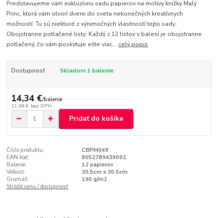
Predstavujeme vám exkluzívnu sadu papierov na motívy knižky Malý
Princ, ktorá vám otvorí dvere do sveta nekonečných kreatívnych
možností. Tu sú niektoré z výnimočných vlastností tejto sady:
Obojstranne potlačené listy: Každý z 12 listov v balení je obojstranne
potlačený, čo vám poskytuje ešte viac...
celý popis
Dostupnosť
Skladom 1 balenie
14,34 €
/
balenie
11,66 €
bez DPH
Pridať do košíka
Číslo produktu:
CBPM049
EAN kód:
8052789439092
Balenie:
12 papierov
Veľkosť:
30.5cm x 30.5cm
Gramáž:
190 g/m2
Strážiť cenu / dostupnosť