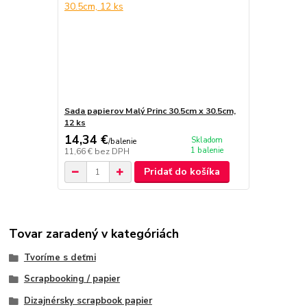
Sada papierov Malý Princ 30.5cm x 30.5cm,
12 ks
14,34 €
Skladom
/
balenie
1 balenie
11,66 €
bez DPH
Pridať do košíka
Tovar zaradený v kategóriách
Tvoríme s deťmi
Scrapbooking / papier
Dizajnérsky scrapbook papier