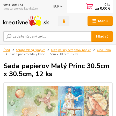
0
ks
0948 156 772
EUR
za
0,00 €
sme tu pre vás kedykoľvek
Menu
Hľadať
Úvod
Scrapbooking / papier
Dizajnérsky scrapbook papier
Ciao Bella
Sada papierov Malý Princ 30.5cm x 30.5cm, 12 ks
Sada papierov Malý Princ 30.5cm
x 30.5cm, 12 ks