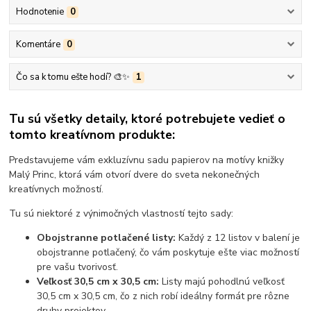
Hodnotenie
0
Komentáre
0
Čo sa k tomu ešte hodí? 🎨✨
1
Tu sú všetky detaily, ktoré potrebujete vedieť o
tomto kreatívnom produkte:
Predstavujeme vám exkluzívnu sadu papierov na motívy knižky
Malý Princ, ktorá vám otvorí dvere do sveta nekonečných
kreatívnych možností.
Tu sú niektoré z výnimočných vlastností tejto sady:
Obojstranne potlačené listy:
Každý z 12 listov v balení je
obojstranne potlačený, čo vám poskytuje ešte viac možností
pre vašu tvorivosť.
Veľkosť 30,5 cm x 30,5 cm:
Listy majú pohodlnú veľkosť
30,5 cm x 30,5 cm, čo z nich robí ideálny formát pre rôzne
druhy projektov.