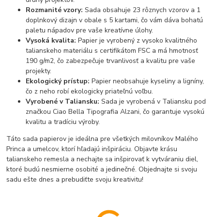
Rozmanité vzory:
Sada obsahuje 23 rôznych vzorov a 1
doplnkový dizajn v obale s 5 kartami, čo vám dáva bohatú
paletu nápadov pre vaše kreatívne úlohy.
Vysoká kvalita:
Papier je vyrobený z vysoko kvalitného
talianskeho materiálu s certifikátom FSC a má hmotnosť
190 g/m2, čo zabezpečuje trvanlivosť a kvalitu pre vaše
projekty.
Ekologický prístup:
Papier neobsahuje kyseliny a ligníny,
čo z neho robí ekologicky priateľnú voľbu.
Vyrobené v Taliansku:
Sada je vyrobená v Taliansku pod
značkou Ciao Bella Tipografia Alzani, čo garantuje vysokú
kvalitu a tradíciu výroby.
Táto sada papierov je ideálna pre všetkých milovníkov Malého
Princa a umelcov, ktorí hľadajú inšpiráciu. Objavte krásu
talianskeho remesla a nechajte sa inšpirovať k vytváraniu diel,
ktoré budú nesmierne osobité a jedinečné. Objednajte si svoju
sadu ešte dnes a prebudiťte svoju kreativitu!