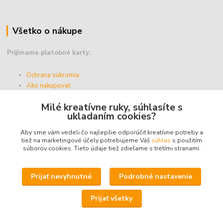
Všetko o nákupe
Prijímame platobné karty:
Ochrana súkromia
Ako nakupovať
Vernostný program
Milé kreatívne ruky, súhlasíte s
Doprava a platba
ukladaním cookies?
Obchodné podmienky
Aby sme vám vedeli čo najlepšie odporúčiť kreatívne potreby a
tiež na marketingové účely potrebujeme Váš
súhlas
s použitím
súborov cookies. Tieto údaje tiež zdieľame s tretími stranami.
Upravit sběr cookies.
Prijať nevyhnutné
Podrobné nastavenie
© 2025 - ABZ Trio, s.r.o. - kreativneruky.sk, All Rights Reserved.
Prijať všetky
Icons made by
Freepik
from
www.flaticon.com