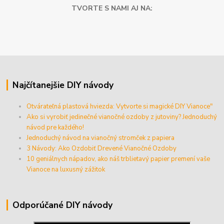
TVORTE S NAMI AJ NA:
Najčítanejšie DIY návody
Otvárateľná plastová hviezda: Vytvorte si magické DIY Vianoce"
Ako si vyrobiť jedinečné vianočné ozdoby z jutoviny? Jednoduchý
návod pre každého!
Jednoduchý návod na vianočný stromček z papiera
3 Návody: Ako Ozdobiť Drevené Vianočné Ozdoby
10 geniálnych nápadov, ako náš trblietavý papier premení vaše
Vianoce na luxusný zážitok
Odporúčané DIY návody