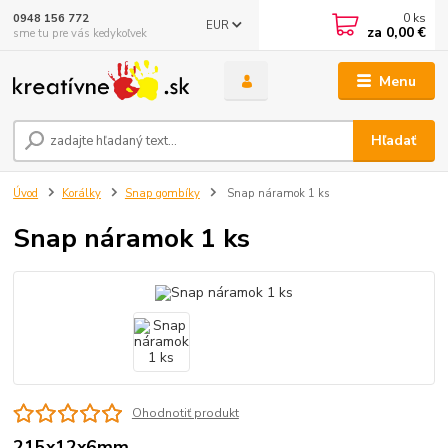
0
ks
0948 156 772
EUR
za
0,00 €
sme tu pre vás kedykoľvek
Menu
Hľadať
Úvod
Korálky
Snap gombíky
Snap náramok 1 ks
Snap náramok 1 ks
Ohodnotiť produkt
215x12x6mm