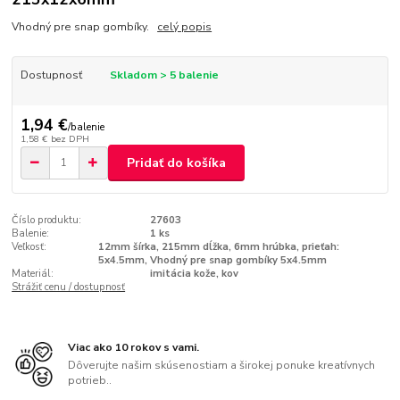
Vhodný pre snap gombíky.
celý popis
Dostupnosť
Skladom > 5 balenie
1,94 €
/
balenie
1,58 €
bez DPH
Pridať do košíka
Číslo produktu:
27603
Balenie:
1 ks
Veľkosť:
12mm šírka, 215mm dĺžka, 6mm hrúbka, prieťah:
5x4.5mm, Vhodný pre snap gombíky 5x4.5mm
Materiál:
imitácia kože, kov
Strážiť cenu / dostupnosť
Viac ako 10 rokov s vami.
Dôverujte našim skúsenostiam a širokej ponuke kreatívnych
potrieb..