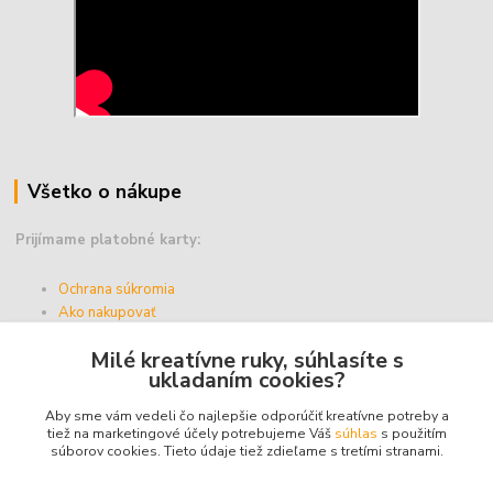
Všetko o nákupe
Prijímame platobné karty:
Ochrana súkromia
Ako nakupovať
Vernostný program
Milé kreatívne ruky, súhlasíte s
Doprava a platba
ukladaním cookies?
Obchodné podmienky
Aby sme vám vedeli čo najlepšie odporúčiť kreatívne potreby a
tiež na marketingové účely potrebujeme Váš
súhlas
s použitím
súborov cookies. Tieto údaje tiež zdieľame s tretími stranami.