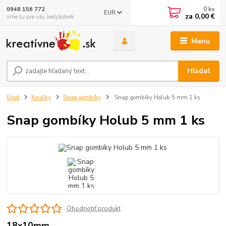
0
ks
0948 156 772
EUR
za
0,00 €
sme tu pre vás kedykoľvek
Menu
Hľadať
Úvod
Korálky
Snap gombíky
Snap gombíky Holub 5 mm 1 ks
Snap gombíky Holub 5 mm 1 ks
Ohodnotiť produkt
18x10mm