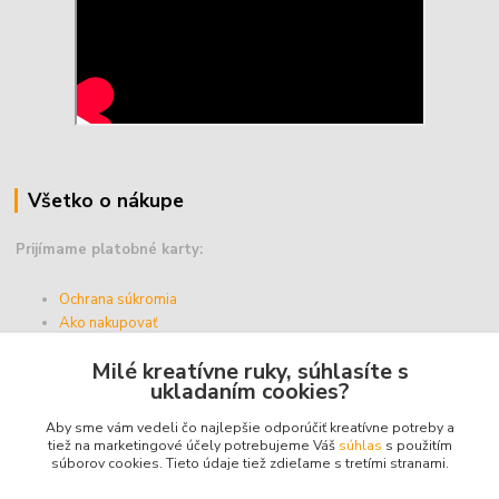
Všetko o nákupe
Prijímame platobné karty:
Ochrana súkromia
Ako nakupovať
Vernostný program
Milé kreatívne ruky, súhlasíte s
Doprava a platba
ukladaním cookies?
Obchodné podmienky
Aby sme vám vedeli čo najlepšie odporúčiť kreatívne potreby a
tiež na marketingové účely potrebujeme Váš
súhlas
s použitím
súborov cookies. Tieto údaje tiež zdieľame s tretími stranami.