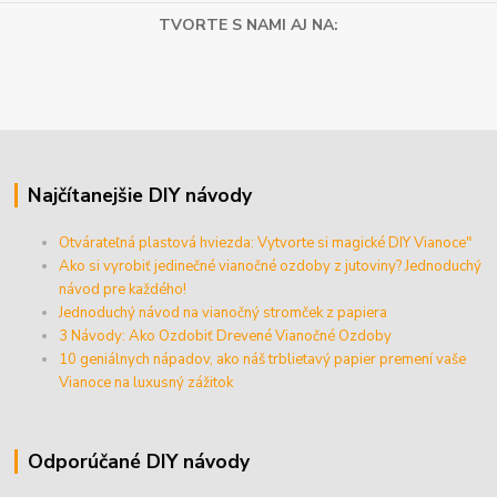
TVORTE S NAMI AJ NA:
Najčítanejšie DIY návody
Otvárateľná plastová hviezda: Vytvorte si magické DIY Vianoce"
Ako si vyrobiť jedinečné vianočné ozdoby z jutoviny? Jednoduchý
návod pre každého!
Jednoduchý návod na vianočný stromček z papiera
3 Návody: Ako Ozdobiť Drevené Vianočné Ozdoby
10 geniálnych nápadov, ako náš trblietavý papier premení vaše
Vianoce na luxusný zážitok
Odporúčané DIY návody