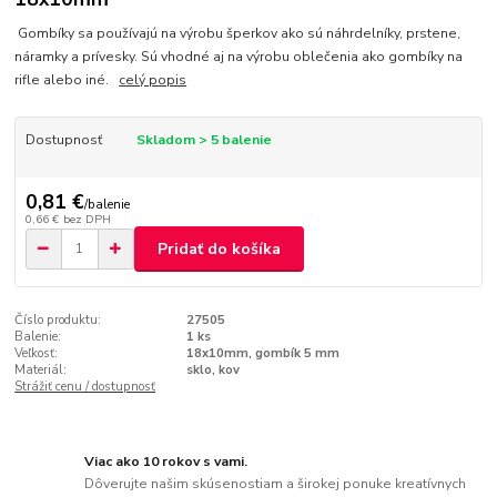
Gombíky sa používajú na výrobu šperkov ako sú náhrdelníky, prstene,
náramky a prívesky. Sú vhodné aj na výrobu oblečenia ako gombíky na
rifle alebo iné.
celý popis
Dostupnosť
Skladom > 5 balenie
0,81 €
/
balenie
0,66 €
bez DPH
Pridať do košíka
Číslo produktu:
27505
Balenie:
1 ks
Veľkosť:
18x10mm, gombík 5 mm
Materiál:
sklo, kov
Strážiť cenu / dostupnosť
Viac ako 10 rokov s vami.
Dôverujte našim skúsenostiam a širokej ponuke kreatívnych