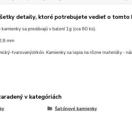
všetky detaily, ktoré potrebujete vedieť o tomto
kamienky sa predávajú v balení 1g (cca 80 ks).
 2,8 mm
nický
-
tvarovaný
zirkón
. Kamienky sa
lepia na rôzne materiály -
ná
zaradený v kategóriách
ky
Šatónové kamienky