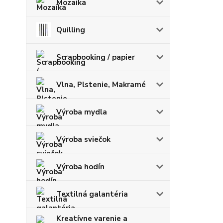
Mozaika
Quilling
Scrapbooking / papier
Vlna, Plstenie, Makramé
Výroba mydla
Výroba sviečok
Výroba hodín
Textilná galantéria
Kreatívne varenie a