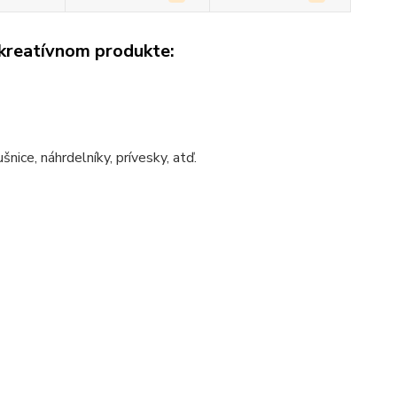
 kreatívnom produkte:
ušnice
,
náhrdelníky
,
prívesky
,
atď.