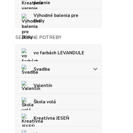
pečenie
Výhodné balenia pre
školy
SEZÓNNE POTREBY
vo farbách LEVANDULE
Svadba
Valentín
Škola volá
Kreatívna JESEŇ