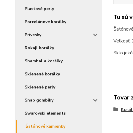
Plastové perly
Tu sú 
Porcelánové korálky
Šatónové 
Prívesky
Veľkosť:
Rokajl korálky
Sklo je
kó
Shamballa korálky
Sklenené korálky
Sklenené perly
Tovar 
Snap gombíky
Korál
Swarovski elements
Šatónové kamienky