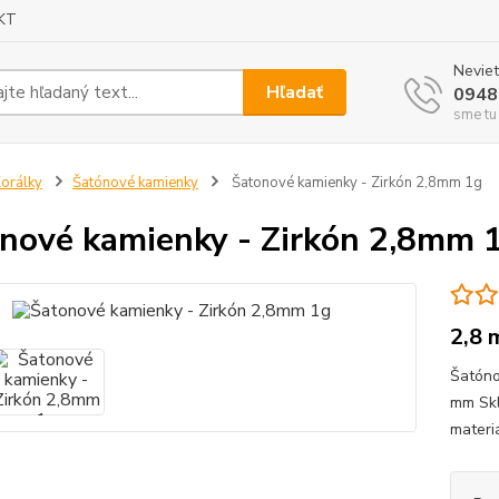
KT
Neviet
Hľadať
0948
sme tu
orálky
Šatónové kamienky
Šatonové kamienky - Zirkón 2,8mm 1g
nové kamienky - Zirkón 2,8mm 
2,8
Šatóno
mm Skl
materiá