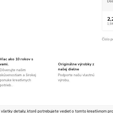
Dos
2,
1,84
Číslo p
Viac ako 10 rokov s
vami.
Originálne výrobky z
našej dielne
Dôverujte našim
skúsenostiam a širokej
Podporte našu vlastnú
ponuke kreatívnych
výrobu.
potrieb..
 všetky detaily, ktoré potrebujete vedieť o tomto kreatívnom pr