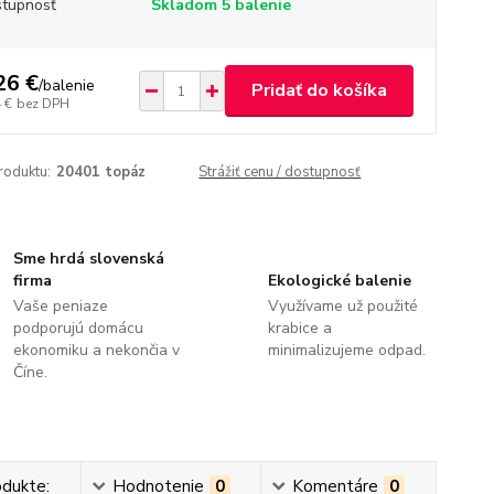
tupnosť
Skladom 5 balenie
26 €
/
balenie
Pridať do košíka
 €
bez DPH
roduktu:
20401 topáz
Strážiť cenu / dostupnosť
Sme hrdá slovenská
firma
Ekologické balenie
Vaše peniaze
Využívame už použité
podporujú domácu
krabice a
ekonomiku a nekončia v
minimalizujeme odpad.
Číne.
odukte:
Hodnotenie
0
Komentáre
0