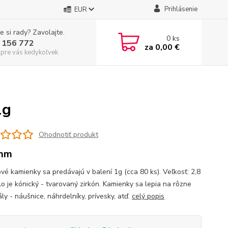
Prihlásenie
EUR
e si rady? Zavolajte.
0
ks
 156 772
za
0,00 €
 pre vás kedykoľvek
1g
Ohodnotiť produkt
 mm
vé kamienky sa predávajú v balení 1g (cca 80 ks). Veľkosť: 2,8
o je kónický - tvarovaný zirkón. Kamienky sa lepia na rôzne
ly - náušnice, náhrdelníky, prívesky, atď.
celý popis