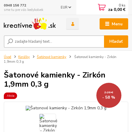
0
ks
0948 156 772
EUR
za
0,00 €
sme tu pre vás kedykoľvek
Menu
Hľadať
Úvod
Korálky
Šatónové kamienky
Šatonové kamienky - Zirkón
1,9mm 0,3 g
Šatonové kamienky - Zirkón
1,9mm 0,3 g
2,26 €
Akcia
- 58 %