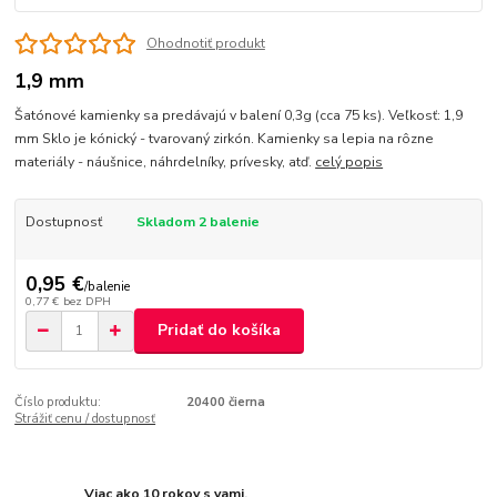
Ohodnotiť produkt
1,9 mm
Šatónové kamienky sa predávajú v balení 0,3g (cca 75 ks). Veľkosť: 1,9
mm Sklo je kónický - tvarovaný zirkón. Kamienky sa lepia na rôzne
materiály - náušnice, náhrdelníky, prívesky, atď.
celý popis
Dostupnosť
Skladom 2 balenie
0,95 €
/
balenie
0,77 €
bez DPH
Pridať do košíka
Číslo produktu:
20400 čierna
Strážiť cenu / dostupnosť
Viac ako 10 rokov s vami.