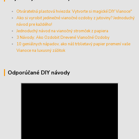
Otvárateľná plastová hviezda: Vytvorte si magické DIY Vianoce"
Ako si vyrobiť jedinečné vianočné ozdoby z jutoviny? Jednoduchý
návod pre každého!
Jednoduchý návod na vianočný stromček z papiera
3 Návody: Ako Ozdobiť Drevené Vianočné Ozdoby
10 geniálnych nápadov, ako náš trblietavý papier premení vaše
Vianoce na luxusný zážitok
Odporúčané DIY návody