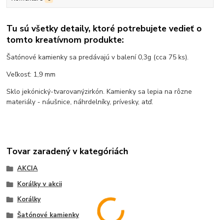
Tu sú všetky detaily, ktoré potrebujete vedieť o
tomto kreatívnom produkte:
Šatónové kamienky sa predávajú v balení 0,3g (cca 75 ks).
Veľkosť: 1,9 mm
Sklo je
kónický
-
tvarovaný
zirkón
. Kamienky sa
lepia na rôzne
materiály -
náušnice
,
náhrdelníky
,
prívesky
,
atď.
Tovar zaradený v kategóriách
AKCIA
Korálky v akcii
Korálky
Šatónové kamienky