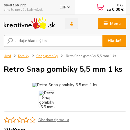
0
ks
0948 156 772
EUR
za
0,00 €
sme tu pre vás kedykoľvek
Menu
Hľadať
Úvod
Korálky
Snap gombíky
Retro Snap gombíky 5,5 mm 1 ks
Retro Snap gombíky 5,5 mm 1 ks
Ohodnotiť produkt
20x8mm