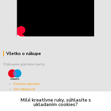
Všetko o nákupe
Prijímame platobné karty:
Ochrana súkromia
Ako nakupovať
Vernostný program
Milé kreatívne ruky, súhlasíte s
Doprava a platba
ukladaním cookies?
Obchodné podmienky