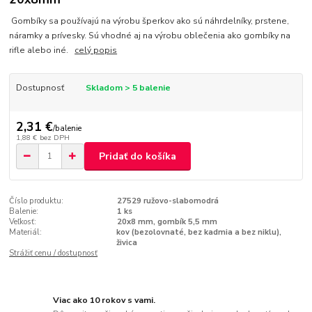
Gombíky sa používajú na výrobu šperkov ako sú náhrdelníky, prstene,
náramky a prívesky. Sú vhodné aj na výrobu oblečenia ako gombíky na
rifle alebo iné.
celý popis
Dostupnosť
Skladom > 5 balenie
2,31 €
/
balenie
1,88 €
bez DPH
Pridať do košíka
Číslo produktu:
27529 ružovo-slabomodrá
Balenie:
1 ks
Veľkosť:
20x8 mm, gombík 5,5 mm
Materiál:
kov (bezolovnaté, bez kadmia a bez niklu),
živica
Strážiť cenu / dostupnosť
Viac ako 10 rokov s vami.