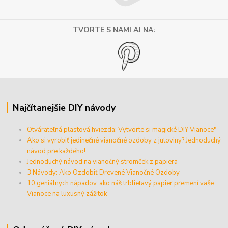
TVORTE S NAMI AJ NA:
Najčítanejšie DIY návody
Otvárateľná plastová hviezda: Vytvorte si magické DIY Vianoce"
Ako si vyrobiť jedinečné vianočné ozdoby z jutoviny? Jednoduchý
návod pre každého!
Jednoduchý návod na vianočný stromček z papiera
3 Návody: Ako Ozdobiť Drevené Vianočné Ozdoby
10 geniálnych nápadov, ako náš trblietavý papier premení vaše
Vianoce na luxusný zážitok