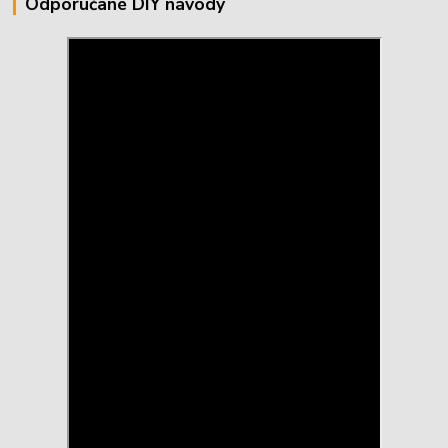
Odporúčané DIY návody