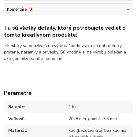
Komentáre
0
Tu sú všetky detaily, ktoré potrebujete vedieť o
tomto kreatívnom produkte:
Gombíky sa používajú na výrobu šperkov ako sú náhrdelníky,
prstene, náramky a prívesky. Sú vhodné aj na výrobu oblečenia
ako gombíky na rifle alebo iné.
Parametre
Balenie
1 ks
Veľkosť
20x8 mm, gombík 5,5 mm
Materiál
kov (bezolovnaté, bez kadmia
a bez niklu), živica