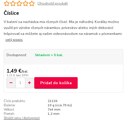
Ohodnotiť produkt
Číslice
V balení sa nachádza mix rôznych čísel. Mix je náhodný. Korálky možno
využiť pri výrobe rôznych náramkov, príveskov alebo iných dekorácií.
Inšpirovať sa môžete aj našim videonávodom na náramok s písmenkami:
celý popis
Dostupnosť
Skladom > 5 bal.
1,49 €
/
bal.
1,21 €
bez DPH
Pridať do košíka
Číslo produktu:
21134
Balenie:
10 g (cca 70 ks)
Veľkosť:
7x4 mm
Prieťah:
1,2 mm
Strážiť cenu / dostupnosť