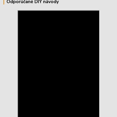
Odporúčané DIY návody