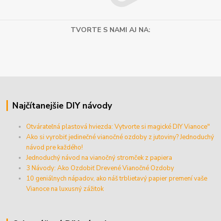
TVORTE S NAMI AJ NA:
Najčítanejšie DIY návody
Otvárateľná plastová hviezda: Vytvorte si magické DIY Vianoce"
Ako si vyrobiť jedinečné vianočné ozdoby z jutoviny? Jednoduchý
návod pre každého!
Jednoduchý návod na vianočný stromček z papiera
3 Návody: Ako Ozdobiť Drevené Vianočné Ozdoby
10 geniálnych nápadov, ako náš trblietavý papier premení vaše
Vianoce na luxusný zážitok