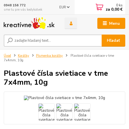
0
ks
0948 156 772
EUR
za
0,00 €
sme tu pre vás kedykoľvek
Menu
Hľadať
Úvod
Korálky
Písmenka korálky
Plastové čísla svietiace v tme
7x4mm, 10g
Plastové čísla svietiace v tme
7x4mm, 10g