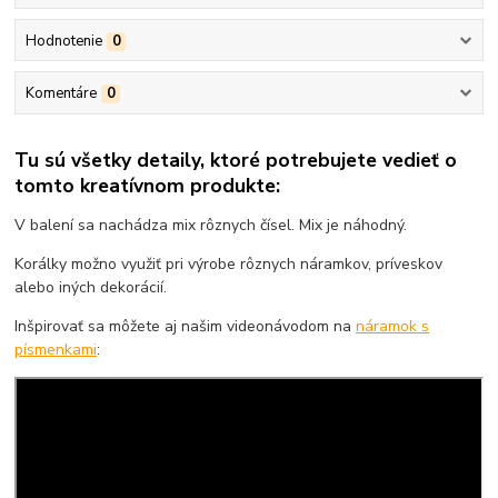
Hodnotenie
0
Komentáre
0
Tu sú všetky detaily, ktoré potrebujete vedieť o
tomto kreatívnom produkte:
V balení sa nachádza mix rôznych čísel. Mix je náhodný.
Korálky možno využiť pri výrobe rôznych náramkov, príveskov
alebo iných dekorácií.
Inšpirovať sa môžete aj našim videonávodom na
náramok s
písmenkami
: