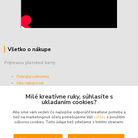
Všetko o nákupe
Prijímame platobné karty:
Ochrana súkromia
Ako nakupovať
Vernostný program
Milé kreatívne ruky, súhlasíte s
Doprava a platba
ukladaním cookies?
Obchodné podmienky
Aby sme vám vedeli čo najlepšie odporúčiť kreatívne potreby a
tiež na marketingové účely potrebujeme Váš
súhlas
s použitím
súborov cookies. Tieto údaje tiež zdieľame s tretími stranami.
Upravit sběr cookies.