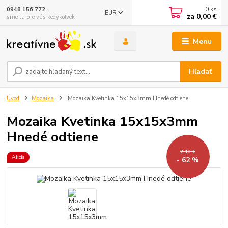
0
ks
0948 156 772
EUR
za
0,00 €
sme tu pre vás kedykoľvek
Menu
Hľadať
Úvod
Mozaika
Mozaika Kvetinka 15x15x3mm Hnedé odtiene
Mozaika Kvetinka 15x15x3mm
Hnedé odtiene
2,10 €
Akcia
- 62 %