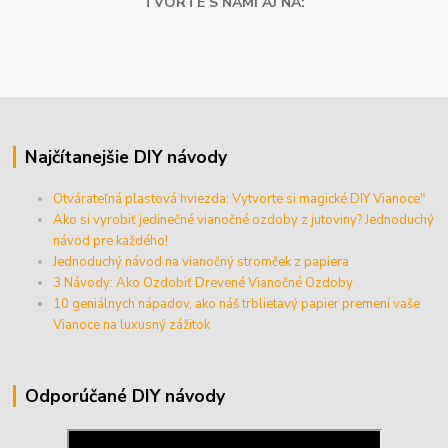
TVORTE S NAMI AJ NA:
Najčítanejšie DIY návody
Otvárateľná plastová hviezda: Vytvorte si magické DIY Vianoce"
Ako si vyrobiť jedinečné vianočné ozdoby z jutoviny? Jednoduchý
návod pre každého!
Jednoduchý návod na vianočný stromček z papiera
3 Návody: Ako Ozdobiť Drevené Vianočné Ozdoby
10 geniálnych nápadov, ako náš trblietavý papier premení vaše
Vianoce na luxusný zážitok
Odporúčané DIY návody