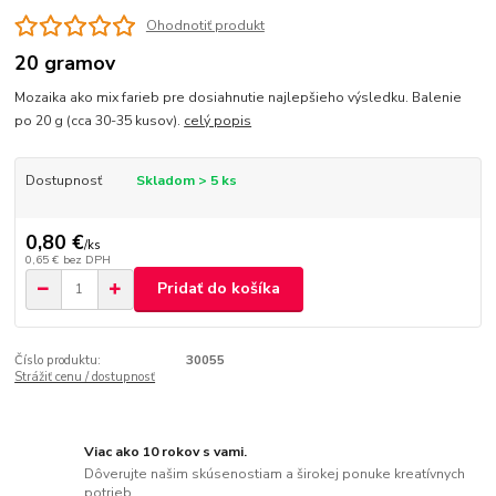
Ohodnotiť produkt
20 gramov
Mozaika ako mix farieb pre dosiahnutie najlepšieho výsledku. Balenie
po 20 g (cca 30-35 kusov).
celý popis
Dostupnosť
Skladom > 5 ks
0,80 €
/
ks
0,65 €
bez DPH
Pridať do košíka
Číslo produktu:
30055
Strážiť cenu / dostupnosť
Viac ako 10 rokov s vami.
Dôverujte našim skúsenostiam a širokej ponuke kreatívnych
potrieb..