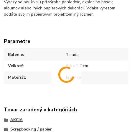
Výrezy sa používajú pri výrobe pohľadníc, explosion boxov,
albumov alebo iných papierových dekorácií. Vďaka výrezom
dodáte svojim papierovým projektom iný rozmer.
Parametre
Balenie
1 sada
Veľkosť
6,5 x 2,7 cm
Materiál
lepenka
Tovar zaradený v kategóriách
AKCIA
Scrapbooking / papier