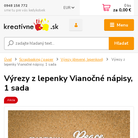
0
ks
0948 156 772
EUR
za
0,00 €
sme tu pre vás kedykoľvek
Menu
Hľadať
Úvod
Scrapbooking / papier
Výrezy (drevené, lepenkové)
Výrezy z
lepenky Vianočné nápisy, 1 sada
Výrezy z lepenky Vianočné nápisy,
1 sada
Akcia