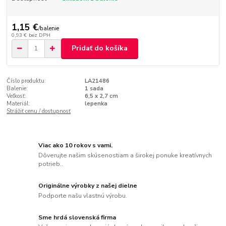
1,15 €
/
balenie
0,93 €
bez DPH
Pridať do košíka
Číslo produktu:
LA21486
Balenie:
1 sada
Veľkosť:
6,5 x 2,7 cm
Materiál:
lepenka
Strážiť cenu / dostupnosť
Viac ako 10 rokov s vami.
Dôverujte našim skúsenostiam a širokej ponuke kreatívnych
potrieb..
Originálne výrobky z našej dielne
Podporte našu vlastnú výrobu.
Sme hrdá slovenská firma