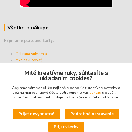
Všetko o nákupe
Prijímame platobné karty:
Ochrana súkromia
Ako nakupovať
Vernostný program
Milé kreatívne ruky, súhlasíte s
Doprava a platba
ukladaním cookies?
Obchodné podmienky
Aby sme vám vedeli čo najlepšie odporúčiť kreatívne potreby a
tiež na marketingové účely potrebujeme Váš
súhlas
s použitím
súborov cookies. Tieto údaje tiež zdieľame s tretími stranami.
Upravit sběr cookies.
Prijať nevyhnutné
Podrobné nastavenie
© 2025 - ABZ Trio, s.r.o. - kreativneruky.sk, All Rights Reserved.
Prijať všetky
Icons made by
Freepik
from
www.flaticon.com