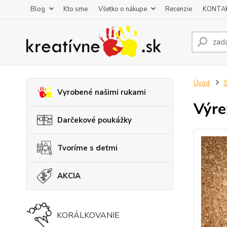
Blog
Kto sme
Všetko o nákupe
Recenzie
KONTA
Úvod
S
Vyrobené našimi rukami
Výre
Darčekové poukážky
Tvoríme s deťmi
AKCIA
KORÁLKOVANIE