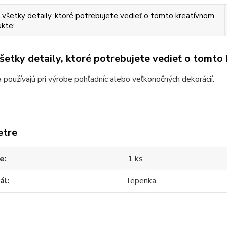
 všetky detaily, ktoré potrebujete vedieť o tomto kreatívnom
kte:
všetky detaily, ktoré potrebujete vedieť o tomto
 používajú pri výrobe pohľadníc alebo veľkonočných dekorácií.
etre
ie
1 ks
ál
lepenka