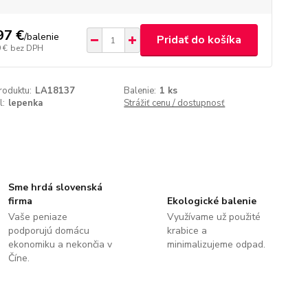
97 €
/
balenie
Pridať do košíka
 €
bez DPH
roduktu:
LA18137
Balenie:
1 ks
l:
lepenka
Strážiť cenu / dostupnosť
Sme hrdá slovenská
firma
Ekologické balenie
Vaše peniaze
Využívame už použité
podporujú domácu
krabice a
ekonomiku a nekončia v
minimalizujeme odpad.
Číne.