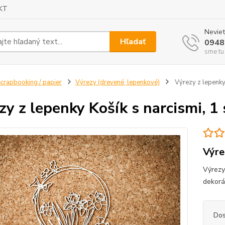
KT
Neviet
Hľadať
0948
sme tu
crapbooking / papier
Výrezy (drevené, lepenkové)
Výrezy z lepenky 
zy z lepenky Košík s narcismi, 1
Výre
Výrezy
dekorá
Dos