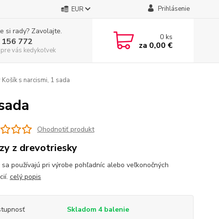
Prihlásenie
EUR
e si rady? Zavolajte.
0
ks
 156 772
za
0,00 €
 pre vás kedykoľvek
Košík s narcismi, 1 sada
 sada
Ohodnotiť produkt
zy z drevotriesky
 sa používajú pri výrobe pohľadníc alebo veľkonočných
cií.
celý popis
tupnosť
Skladom 4 balenie