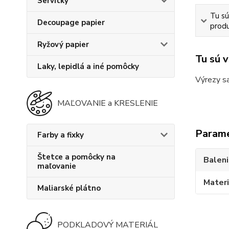
Servítky
Tu sú
Decoupage papier
produ
Ryžový papier
Tu sú 
Laky, lepidlá a iné pomôcky
Výrezy sa
MAĽOVANIE a KRESLENIE
Param
Farby a fixky
Štetce a pomôcky na
Balen
maľovanie
Materi
Maliarské plátno
PODKLADOVÝ MATERIÁL