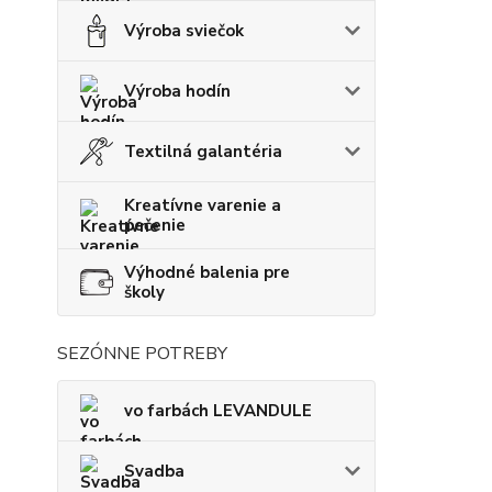
Výroba sviečok
Výroba hodín
Textilná galantéria
Kreatívne varenie a
pečenie
Výhodné balenia pre
školy
SEZÓNNE POTREBY
vo farbách LEVANDULE
Svadba