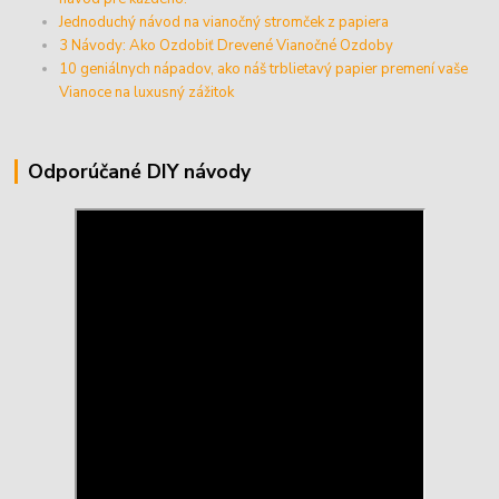
Jednoduchý návod na vianočný stromček z papiera
3 Návody: Ako Ozdobiť Drevené Vianočné Ozdoby
10 geniálnych nápadov, ako náš trblietavý papier premení vaše
Vianoce na luxusný zážitok
Odporúčané DIY návody