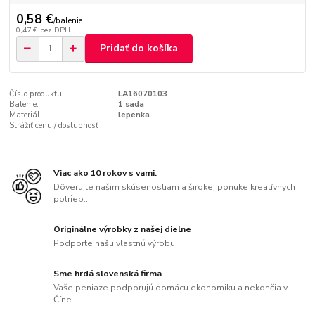
0,58 €
/
balenie
0,47 €
bez DPH
Pridať do košíka
Číslo produktu:
LA16070103
Balenie:
1 sada
Materiál:
lepenka
Strážiť cenu / dostupnosť
Viac ako 10 rokov s vami.
Dôverujte našim skúsenostiam a širokej ponuke kreatívnych
potrieb..
Originálne výrobky z našej dielne
Podporte našu vlastnú výrobu.
Sme hrdá slovenská firma
Vaše peniaze podporujú domácu ekonomiku a nekončia v
Číne.