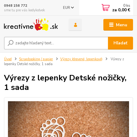
0
ks
0948 156 772
EUR
za
0,00 €
sme tu pre vás kedykoľvek
Menu
Hľadať
Úvod
Scrapbooking / papier
Výrezy (drevené, lepenkové)
Výrezy z
lepenky Detské nožičky, 1 sada
Výrezy z lepenky Detské nožičky,
1 sada