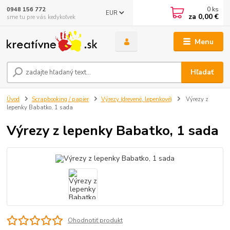
0
ks
0948 156 772
EUR
za
0,00 €
sme tu pre vás kedykoľvek
Menu
Hľadať
Úvod
Scrapbooking / papier
Výrezy (drevené, lepenkové)
Výrezy z
lepenky Babatko, 1 sada
Výrezy z lepenky Babatko, 1 sada
Ohodnotiť produkt