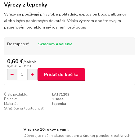
Výrezy z lepenky
Výrezy sa používajú pri výrobe pohľadníc, explosion boxov, albumov
alebo iných papierových dekorácií. Vďaka výrezom dodáte svojim
papierovým projektom iný rozmer.
celý popis
Dostupnosť
Skladom 4 balenie
0,60 €
/
balenie
0,49 €
bez DPH
Pridať do košíka
Číslo produktu:
LA171209
Balenie:
1 sada
Materiál:
lepenka
Strážiť cenu / dostupnosť
Viac ako 10 rokov s vami.
Dôverujte našim skúsenostiam a širokej ponuke kreatívnych