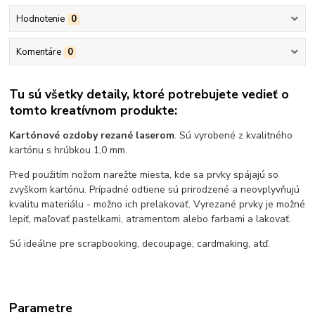
Hodnotenie
0
Komentáre
0
Tu sú všetky detaily, ktoré potrebujete vedieť o
tomto kreatívnom produkte:
Kartónové ozdoby rezané laserom
. Sú vyrobené z kvalitného
kartónu s hrúbkou 1,0 mm.
Pred použitím nožom narežte miesta, kde sa prvky spájajú so
zvyškom kartónu. Prípadné odtiene sú prirodzené a neovplyvňujú
kvalitu materiálu - možno ich prelakovať. Vyrezané prvky je možné
lepiť, maľovať pastelkami, atramentom alebo farbami a lakovať.
Sú ideálne pre scrapbooking, decoupage, cardmaking, atď.
Parametre