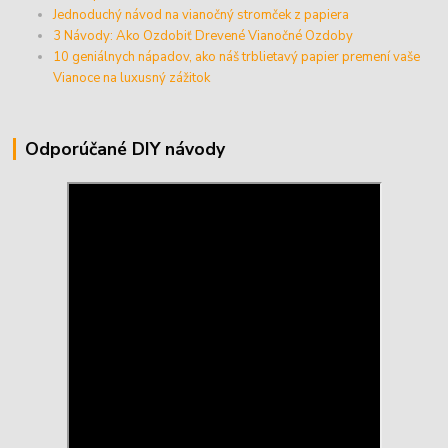
Jednoduchý návod na vianočný stromček z papiera
3 Návody: Ako Ozdobiť Drevené Vianočné Ozdoby
10 geniálnych nápadov, ako náš trblietavý papier premení vaše
Vianoce na luxusný zážitok
Odporúčané DIY návody