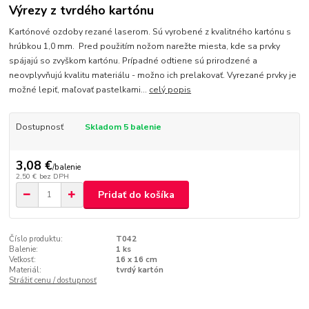
Výrezy z tvrdého kartónu
Kartónové ozdoby rezané laserom. Sú vyrobené z kvalitného kartónu s
hrúbkou 1,0 mm. Pred použitím nožom narežte miesta, kde sa prvky
spájajú so zvyškom kartónu. Prípadné odtiene sú prirodzené a
neovplyvňujú kvalitu materiálu - možno ich prelakovať. Vyrezané prvky je
možné lepiť, maľovať pastelkami...
celý popis
Dostupnosť
Skladom 5 balenie
3,08 €
/
balenie
2,50 €
bez DPH
Pridať do košíka
Číslo produktu:
T042
Balenie:
1 ks
Veľkosť:
16 x 16 cm
Materiál:
tvrdý kartón
Strážiť cenu / dostupnosť