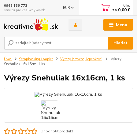
0
ks
0948 156 772
EUR
za
0,00 €
sme tu pre vás kedykoľvek
Menu
Hľadať
Úvod
Scrapbooking / papier
Výrezy (drevené, lepenkové)
Výrezy
Snehuliak 16x16cm, 1 ks
Výrezy Snehuliak 16x16cm, 1 ks
Ohodnotiť produkt