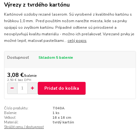
Výrezy z tvrdého kartónu
Kartónové ozdoby rezané laserom. Sú vyrobené z kvalitného kartónu s
hrúbkou 1,0 mm. Pred použitím nožom narežte miesta, kde sa prvky
spájajú so zvyškom kartónu. Prípadné odtiene sú prirodzené a
neovplyvňujú kvalitu materiálu - možno ich prelakovať. Vyrezané prvky je
možné lepiť, maľovať pastelkami...
celý popis
Dostupnosť
Skladom 5 balenie
3,08 €
/
balenie
2,50 €
bez DPH
Pridať do košíka
Číslo produktu:
T040A
Balenie:
1 ks
Veľkosť:
16 x 16 cm
Materiál:
tvrdý kartón
Strážiť cenu / dostupnosť