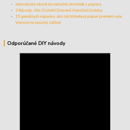
Jednoduchý návod na vianočný stromček z papiera
3 Návody: Ako Ozdobiť Drevené Vianočné Ozdoby
10 geniálnych nápadov, ako náš trblietavý papier premení vaše
Vianoce na luxusný zážitok
Odporúčané DIY návody