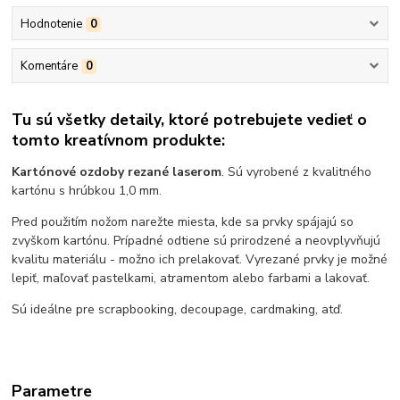
Hodnotenie
0
Komentáre
0
Tu sú všetky detaily, ktoré potrebujete vedieť o
tomto kreatívnom produkte:
Kartónové ozdoby rezané laserom
. Sú vyrobené z kvalitného
kartónu s hrúbkou 1,0 mm.
Pred použitím nožom narežte miesta, kde sa prvky spájajú so
zvyškom kartónu. Prípadné odtiene sú prirodzené a neovplyvňujú
kvalitu materiálu - možno ich prelakovať. Vyrezané prvky je možné
lepiť, maľovať pastelkami, atramentom alebo farbami a lakovať.
Sú ideálne pre scrapbooking, decoupage, cardmaking, atď.
Parametre