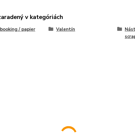
zaradený v kategóriách
booking / papier
Valentín
Nást
scra