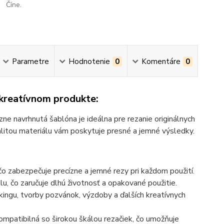
Číne.
Parametre
Hodnotenie
0
Komentáre
0
 kreatívnom produkte:
ne navrhnutá šablóna je ideálna pre rezanie originálnych
litou materiálu vám poskytuje presné a jemné výsledky.
čo zabezpečuje precízne a jemné rezy pri každom použití.
u, čo zaručuje dlhú životnosť a opakované použitie.
ingu, tvorby pozvánok, výzdoby a ďalších kreatívnych
ompatibilná so širokou škálou rezačiek, čo umožňuje