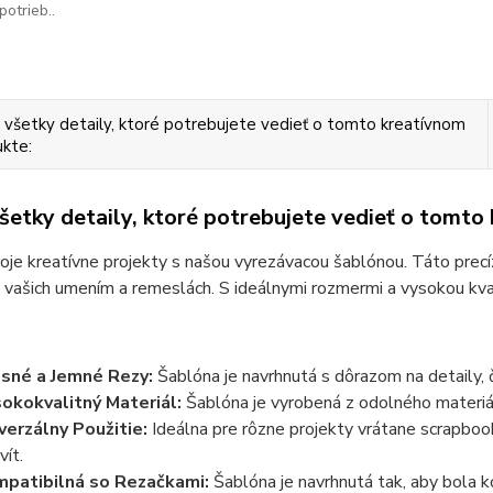
potrieb..
 všetky detaily, ktoré potrebujete vedieť o tomto kreatívnom
kte:
všetky detaily, ktoré potrebujete vedieť o tomto
oje kreatívne projekty s našou vyrezávacou šablónou. Táto precíz
 vašich umením a remeslách. S ideálnymi rozmermi a vysokou kva
sné a Jemné Rezy:
Šablóna je navrhnutá s dôrazom na detaily, 
okokvalitný Materiál:
Šablóna je vyrobená z odolného materiál
verzálny Použitie:
Ideálna pre rôzne projekty vrátane scrapbook
vít.
patibilná so Rezačkami:
Šablóna je navrhnutá tak, aby bola k