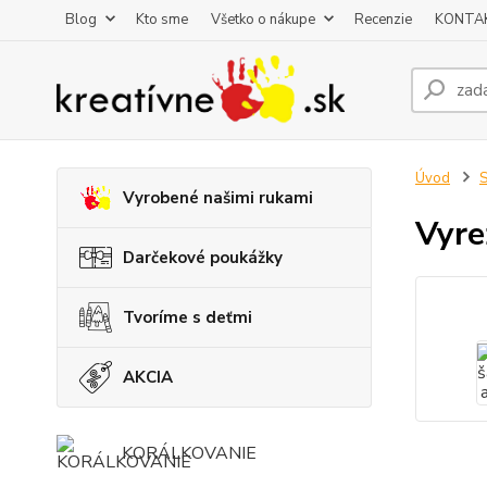
Blog
Kto sme
Všetko o nákupe
Recenzie
KONTA
Úvod
S
Vyrobené našimi rukami
Vyre
Darčekové poukážky
Tvoríme s deťmi
AKCIA
KORÁLKOVANIE