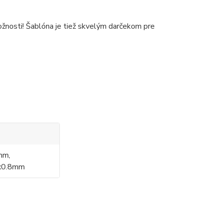
možnosti! Šablóna je tiež skvelým darčekom pre
mm,
x0.8mm