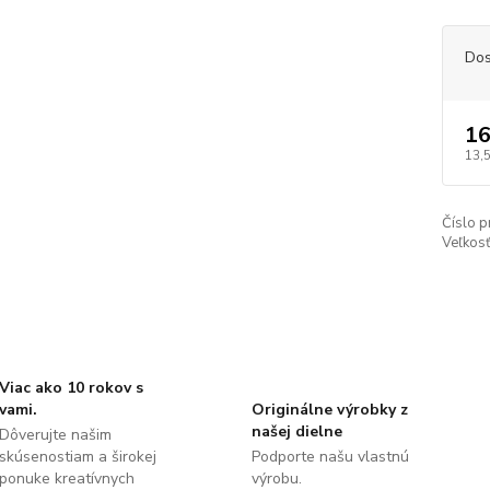
Dos
16
13,
Číslo p
Veľkosť
Viac ako 10 rokov s
vami.
Originálne výrobky z
našej dielne
Dôverujte našim
skúsenostiam a širokej
Podporte našu vlastnú
ponuke kreatívnych
výrobu.