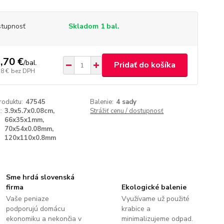
tupnosť
Skladom 1 bal.
,70 €
/
bal.
Pridať do košíka
58 €
bez DPH
roduktu:
47545
Balenie:
4 sady
:
3.9x5.7x0.08cm,
Strážiť cenu / dostupnosť
66x35x1mm,
70x54x0.08mm,
120x110x0.8mm
Sme hrdá slovenská
firma
Ekologické balenie
Vaše peniaze
Využívame už použité
podporujú domácu
krabice a
ekonomiku a nekončia v
minimalizujeme odpad.