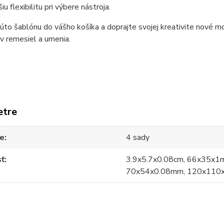
iu flexibilitu pri výbere nástroja.
túto šablónu do vášho košíka a doprajte svojej kreativite nové 
v remesiel a umenia.
etre
ie
4 sady
sť
3.9x5.7x0.08cm, 66x35x1
70x54x0.08mm, 120x110