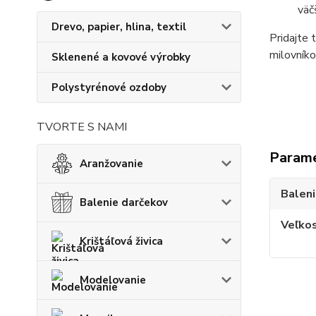
väčš
Drevo, papier, hlina, textil
Pridajte 
milovníko
Sklenené a kovové výrobky
Polystyrénové ozdoby
TVORTE S NAMI
Param
Aranžovanie
Balen
Balenie darčekov
Veľko
Krištáľová živica
Modelovanie