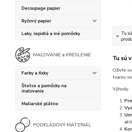
Decoupage papier
Ryžový papier
Tu sú
Laky, lepidlá a iné pomôcky
produ
MAĽOVANIE a KRESLENIE
Tu sú 
Oživte sv
Farby a fixky
tvarov vo
Štetce a pomôcky na
Výhody:
maľovanie
Pre
Maliarské plátno
Vys
Uni
akti
PODKLADOVÝ MATERIÁL
Kom