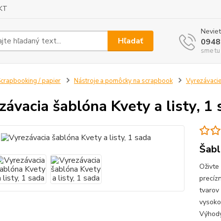
KT
Neviet
Hľadať
0948
sme tu
crapbooking / papier
Nástroje a pomôcky na scrapbook
Vyrezávacie
závacia šablóna Kvety a listy, 1
Šabl
Oživte
precíz
tvarov
vysoko
Výhody