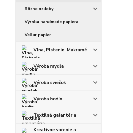
Rôzne ozdoby
Výroba handmade papiera
Vellur papier
Vlna, Plstenie, Makramé
Výroba mydla
Výroba sviečok
Výroba hodín
Textilná galantéria
Kreatívne varenie a