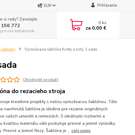
Prihlásenie
EUR
e si rady? Zavolajte.
0
ks
 156 772
za
0,00 €
 pre vás kedykoľvek
 šablóny
Vyrezávacia šablóna Kvety a listy, 1 sada
 sada
Ohodnotiť produkt
óna do rezacieho stroja
 svoje kreatívne projekty s našou vyrezávacou šablónou. Táto
ne navrhnutá šablóna je ideálna pre rezanie originálnych
 vo vašich umením a remeslách. S ideálnymi rozmermi a
u kvalitou materiálu vám poskytuje presné a jemné výsledky.
: Presné a Jemné Rezy: Šablóna je ...
celý popis