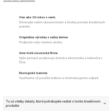
Strážiť cenu / dostupnosť
Viac ako 10 rokov s vami.
Dôverujte našim skúsenostiam a širokej ponuke kreatívnych
potrieb..
Originálne výrobky z našej dielne
Podporte našu vlastnú výrobu.
Sme hrdá slovenská firma
Vaše peniaze podporujú domácu ekonomiku a nekončia v
Číne.
Ekologické balenie
Využívame už použité krabice a minimalizujeme odpad.
Tu sú všetky detaily, ktoré potrebujete vedieť o tomto kreatívnom
produkte: