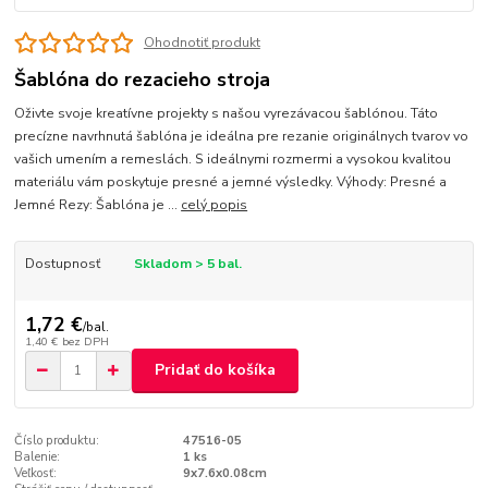
Ohodnotiť produkt
Šablóna do rezacieho stroja
Oživte svoje kreatívne projekty s našou vyrezávacou šablónou. Táto
precízne navrhnutá šablóna je ideálna pre rezanie originálnych tvarov vo
vašich umením a remeslách. S ideálnymi rozmermi a vysokou kvalitou
materiálu vám poskytuje presné a jemné výsledky. Výhody: Presné a
Jemné Rezy: Šablóna je ...
celý popis
Dostupnosť
Skladom > 5 bal.
1,72 €
/
bal.
1,40 €
bez DPH
Pridať do košíka
Číslo produktu:
47516-05
Balenie:
1 ks
Veľkosť:
9x7.6x0.08cm