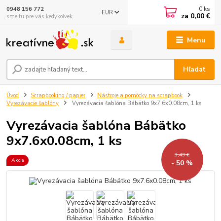
0
ks
0948 156 772
EUR
za
0,00 €
sme tu pre vás kedykoľvek
Menu
Hľadať
Úvod
Scrapbooking / papier
Nástroje a pomôcky na scrapbook
Vyrezávacie šablóny
Vyrezávacia šablóna Bábätko 9x7.6x0.08cm, 1 ks
Vyrezávacia šablóna Bábätko
9x7.6x0.08cm, 1 ks
3,43 €
Akcia
- 50 %