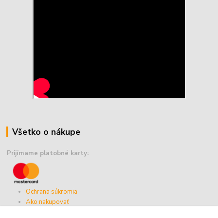
Všetko o nákupe
Prijímame platobné karty:
Ochrana súkromia
Ako nakupovať
Vernostný program