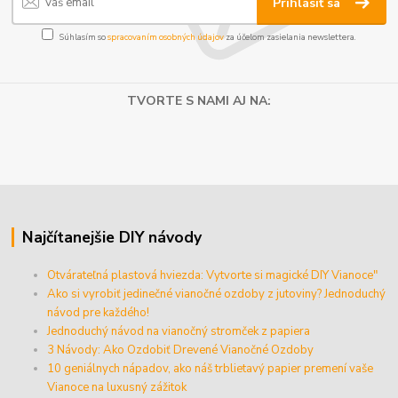
Prihlásiť sa
Súhlasím so
spracovaním osobných údajov
za účelom zasielania newslettera.
TVORTE S NAMI AJ NA:
Najčítanejšie DIY návody
Otvárateľná plastová hviezda: Vytvorte si magické DIY Vianoce"
Ako si vyrobiť jedinečné vianočné ozdoby z jutoviny? Jednoduchý
návod pre každého!
Jednoduchý návod na vianočný stromček z papiera
3 Návody: Ako Ozdobiť Drevené Vianočné Ozdoby
10 geniálnych nápadov, ako náš trblietavý papier premení vaše
Vianoce na luxusný zážitok