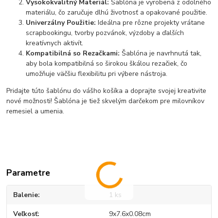
Vysokokvalitný Materiál:
Šablóna je vyrobená z odolného
materiálu, čo zaručuje dlhú životnosť a opakované použitie.
Univerzálny Použitie:
Ideálna pre rôzne projekty vrátane
scrapbookingu, tvorby pozvánok, výzdoby a ďalších
kreatívnych aktivít.
Kompatibilná so Rezačkami:
Šablóna je navrhnutá tak,
aby bola kompatibilná so širokou škálou rezačiek, čo
umožňuje väčšiu flexibilitu pri výbere nástroja.
Pridajte túto šablónu do vášho košíka a doprajte svojej kreativite
nové možnosti! Šablóna je tiež skvelým darčekom pre milovníkov
remesiel a umenia.
Parametre
Balenie
1 ks
Veľkosť
9x7.6x0.08cm