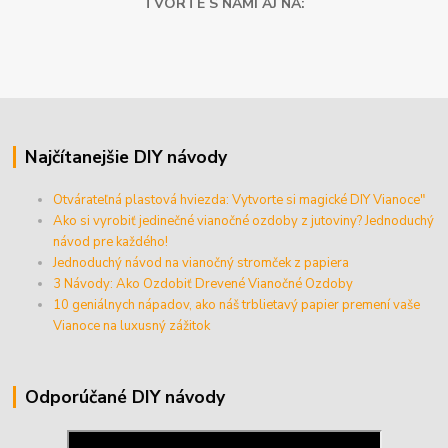
TVORTE S NAMI AJ NA:
Najčítanejšie DIY návody
Otvárateľná plastová hviezda: Vytvorte si magické DIY Vianoce"
Ako si vyrobiť jedinečné vianočné ozdoby z jutoviny? Jednoduchý
návod pre každého!
Jednoduchý návod na vianočný stromček z papiera
3 Návody: Ako Ozdobiť Drevené Vianočné Ozdoby
10 geniálnych nápadov, ako náš trblietavý papier premení vaše
Vianoce na luxusný zážitok
Odporúčané DIY návody