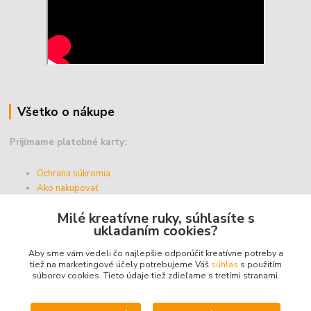
Všetko o nákupe
Prijímame platobné karty:
Ochrana súkromia
Ako nakupovať
Vernostný program
Milé kreatívne ruky, súhlasíte s
Doprava a platba
ukladaním cookies?
Obchodné podmienky
Aby sme vám vedeli čo najlepšie odporúčiť kreatívne potreby a
tiež na marketingové účely potrebujeme Váš
súhlas
s použitím
súborov cookies. Tieto údaje tiež zdieľame s tretími stranami.
Upravit sběr cookies.