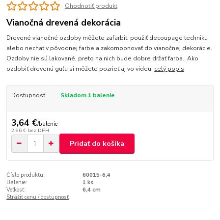
Ohodnotiť produkt
Vianočná drevená dekorácia
Drevené vianočné ozdoby môžete zafarbiť, použiť decoupage techniku
alebo nechať v pôvodnej farbe a zakomponovať do vianočnej dekorácie.
Ozdoby nie sú lakované, preto na nich bude dobre držať farba. Ako
ozdobiť drevenú guľu si môžete pozrieť aj vo videu:
celý popis
Dostupnosť
Skladom 1 balenie
3,64 €
/
balenie
2,96 €
bez DPH
Pridať do košíka
Číslo produktu:
60015-6,4
Balenie:
1 ks
Veľkosť:
6,4 cm
Strážiť cenu / dostupnosť