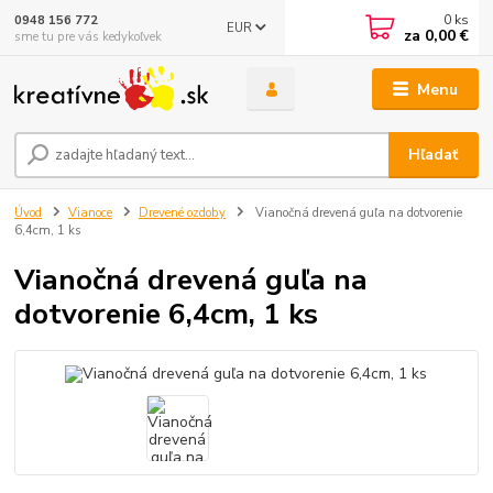
0
ks
0948 156 772
EUR
za
0,00 €
sme tu pre vás kedykoľvek
Menu
Hľadať
Úvod
Vianoce
Drevené ozdoby
Vianočná drevená guľa na dotvorenie
6,4cm, 1 ks
Vianočná drevená guľa na
dotvorenie 6,4cm, 1 ks