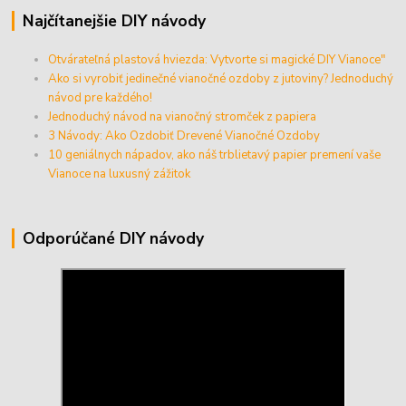
Najčítanejšie DIY návody
Otvárateľná plastová hviezda: Vytvorte si magické DIY Vianoce"
Ako si vyrobiť jedinečné vianočné ozdoby z jutoviny? Jednoduchý
návod pre každého!
Jednoduchý návod na vianočný stromček z papiera
3 Návody: Ako Ozdobiť Drevené Vianočné Ozdoby
10 geniálnych nápadov, ako náš trblietavý papier premení vaše
Vianoce na luxusný zážitok
Odporúčané DIY návody