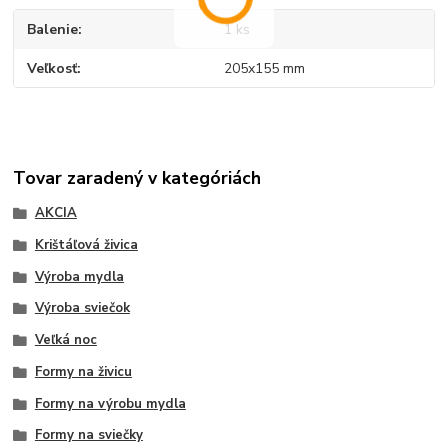
Balenie
1 ks
Veľkosť
205x155 mm
Tovar zaradený v kategóriách
AKCIA
Krištáľová živica
Výroba mydla
Výroba sviečok
Veľká noc
Formy na živicu
Formy na výrobu mydla
Formy na sviečky