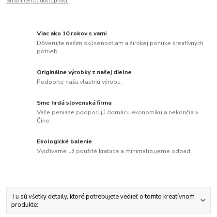
Strážiť cenu / dostupnosť
Viac ako 10 rokov s vami.
Dôverujte našim skúsenostiam a širokej ponuke kreatívnych
potrieb..
Originálne výrobky z našej dielne
Podporte našu vlastnú výrobu.
Sme hrdá slovenská firma
Vaše peniaze podporujú domácu ekonomiku a nekončia v
Číne.
Ekologické balenie
Využívame už použité krabice a minimalizujeme odpad.
Tu sú všetky detaily, ktoré potrebujete vedieť o tomto kreatívnom
produkte: