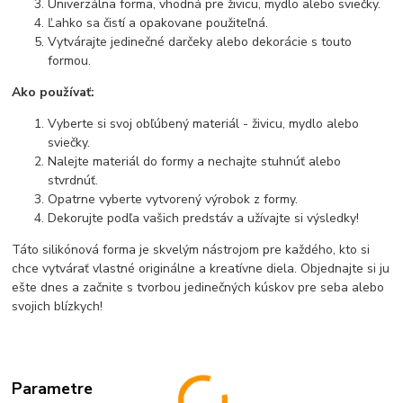
Univerzálna forma, vhodná pre živicu, mydlo alebo sviečky.
Ľahko sa čistí a opakovane použiteľná.
Vytvárajte jedinečné darčeky alebo dekorácie s touto
formou.
Ako používať:
Vyberte si svoj obľúbený materiál - živicu, mydlo alebo
sviečky.
Nalejte materiál do formy a nechajte stuhnúť alebo
stvrdnúť.
Opatrne vyberte vytvorený výrobok z formy.
Dekorujte podľa vašich predstáv a užívajte si výsledky!
Táto silikónová forma je skvelým nástrojom pre každého, kto si
chce vytvárať vlastné originálne a kreatívne diela. Objednajte si ju
ešte dnes a začnite s tvorbou jedinečných kúskov pre seba alebo
svojich blízkych!
Parametre