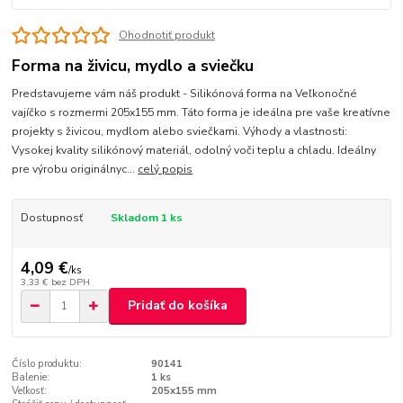
Ohodnotiť produkt
Forma na živicu, mydlo a sviečku
Predstavujeme vám náš produkt - Silikónová forma na Veľkonočné
vajíčko s rozmermi 205x155 mm. Táto forma je ideálna pre vaše kreatívne
projekty s živicou, mydlom alebo sviečkami. Výhody a vlastnosti:
Vysokej kvality silikónový materiál, odolný voči teplu a chladu. Ideálny
pre výrobu originálnyc...
celý popis
Dostupnosť
Skladom 1 ks
4,09 €
/
ks
3,33 €
bez DPH
Pridať do košíka
Číslo produktu:
90141
Balenie:
1 ks
Veľkosť:
205x155 mm