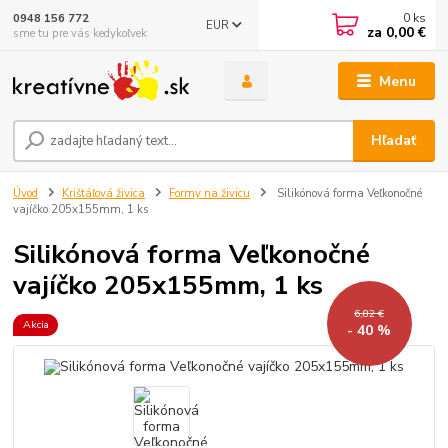
0
ks
0948 156 772
EUR
za
0,00 €
sme tu pre vás kedykoľvek
Menu
Hľadať
Úvod
Krištáľová živica
Formy na živicu
Silikónová forma Veľkonočné
vajíčko 205x155mm, 1 ks
Silikónová forma Veľkonočné
vajíčko 205x155mm, 1 ks
6,82 €
Akcia
- 40 %