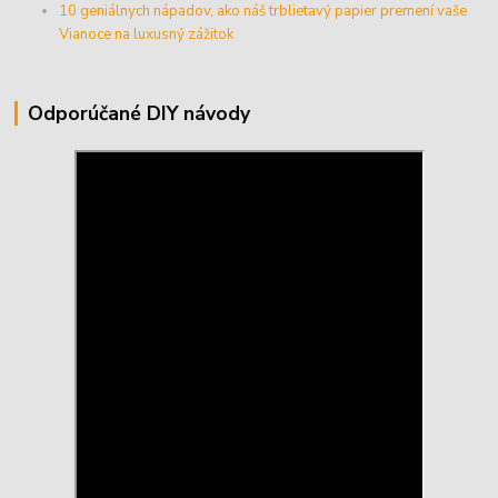
10 geniálnych nápadov, ako náš trblietavý papier premení vaše
Vianoce na luxusný zážitok
Odporúčané DIY návody