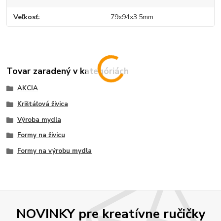
Veľkosť
79x94x3.5mm
Tovar zaradený v kategóriách
AKCIA
Krištáľová živica
Výroba mydla
Formy na živicu
Formy na výrobu mydla
NOVINKY pre kreatívne ručičky