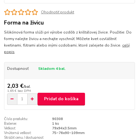
Ohodnotiť produkt
Forma na živicu
Silikónová forma slúži pri výrobe ozdôb z krištáľovej živice. Použitie: Do
formy nalejte živicu a nechajte vyschnúť. Môžete kvet ozvláštniť
kvetinami, flitrami alebo inými ozdobami, ktoré zalejete do živice.
celý
popis
Dostupnosť
Skladom 4 bal.
2,03 €
/
bal.
1,65 €
bez DPH
Pridať do košíka
Číslo produktu:
90308
Balenie:
1 ks
Veľkosť:
79x94x3.5mm
Vnútorná veľkosť:
75~76x90~109mm
Strážiť cenu / dostupnosť