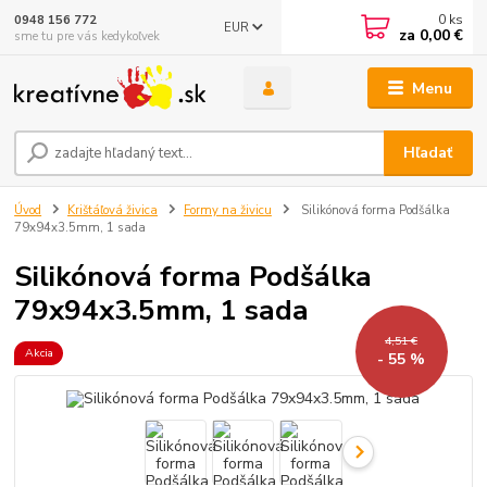
0
ks
0948 156 772
EUR
za
0,00 €
sme tu pre vás kedykoľvek
Menu
Hľadať
Úvod
Krištáľová živica
Formy na živicu
Silikónová forma Podšálka
79x94x3.5mm, 1 sada
Silikónová forma Podšálka
79x94x3.5mm, 1 sada
4,51 €
Akcia
- 55 %