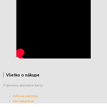
Všetko o nákupe
Prijímame platobné karty:
Ochrana súkromia
Ako nakupovať
Vernostný program