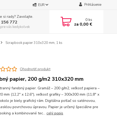
Prihlásenie
EUR
e si rady? Zavolajte.
0
ks
 156 772
za
0,00 €
 pre vás kedykoľvek
Scrapbook papier 310x320 mm, 1 ks
Ohodnotiť produkt
bný papier, 200 g/m2 310x320 mm
tranný farebný papier. Gramáž – 200 g/m2, veľkosť papiera –
0 mm (12,2'' x 12,6''), veľkosť grafiky – 300x300 mm (11,8" x
 okolo je biely grafický rám. Digitálna potlač so saténovou,
lesklou povrchovou úpravou. Papier je určený špeciálne pre
ooking a kombinované tec...
celý popis