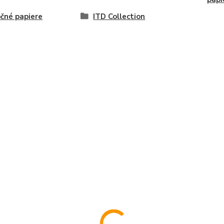
čné papiere
ITD Collection