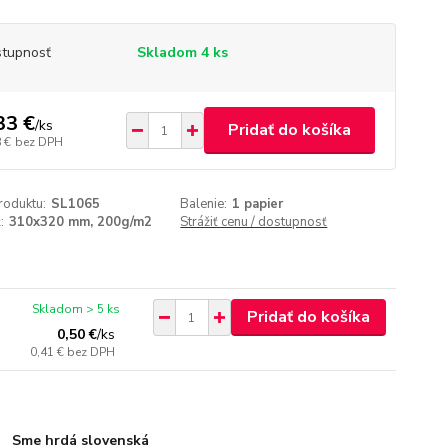
tupnosť
Skladom 4 ks
33 €
/
ks
Pridať do košíka
 €
bez DPH
roduktu:
SL1065
Balenie:
1 papier
:
310x320 mm, 200g/m2
Strážiť cenu / dostupnosť
Skladom > 5 ks
Pridať do košíka
0,50 €
/
ks
0,41 €
bez DPH
Sme hrdá slovenská