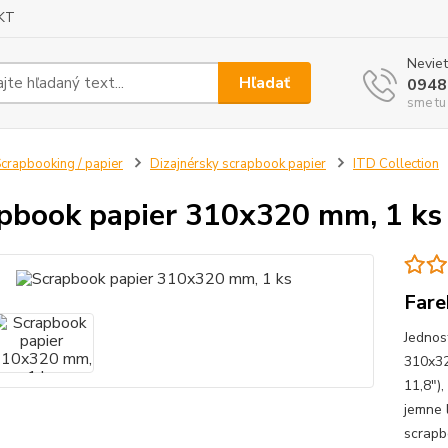
KT
Neviet
Hľadať
0948
sme tu
crapbooking / papier
Dizajnérsky scrapbook papier
ITD Collection
pbook papier 310x320 mm, 1 ks
Fare
Jednos
310x32
11,8"),
jemne 
scrapb