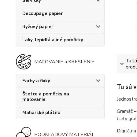
Servítky
Decoupage papier
Ryžový papier
Laky, lepidlá a iné pomôcky
Tu sú
MAĽOVANIE a KRESLENIE
produ
Farby a fixky
Tu sú 
Štetce a pomôcky na
Jednostra
maľovanie
Gramáž – 
Maliarské plátno
biely graf
Digitálna
PODKLADOVÝ MATERIÁL