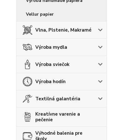
Výroba handmade papiera
Vellur papier
Vlna, Plstenie, Makramé
Výroba mydla
Výroba sviečok
Výroba hodín
Textilná galantéria
Kreatívne varenie a
pečenie
Výhodné balenia pre
školy