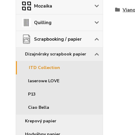
Mozaika
Viano
Quilling
Scrapbooking / papier
Dizajnérsky scrapbook papier
ITD Collection
laserowe LOVE
P13
Ciao Bella
Krepový papier
Hodvábny papier