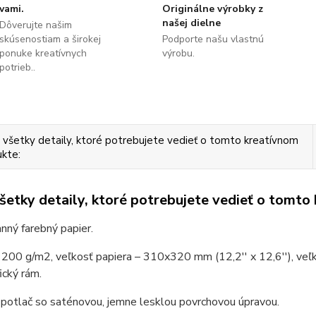
vami.
Originálne výrobky z
našej dielne
Dôverujte našim
skúsenostiam a širokej
Podporte našu vlastnú
ponuke kreatívnych
výrobu.
potrieb..
 všetky detaily, ktoré potrebujete vedieť o tomto kreatívnom
kte:
všetky detaily, ktoré potrebujete vedieť o tomto
nný farebný papier.
200 g/m2, veľkosť papiera – 310x320 mm (12,2'' x 12,6''), veľk
ický rám.
 potlač so saténovou, jemne lesklou povrchovou úpravou.