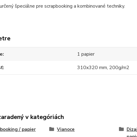
 určený špeciálne pre scrapbooking a kombinované techniky.
etre
ie
1 papier
sť
310x320 mm, 200g/m2
zaradený v kategóriách
booking / papier
Vianoce
Diza
papi