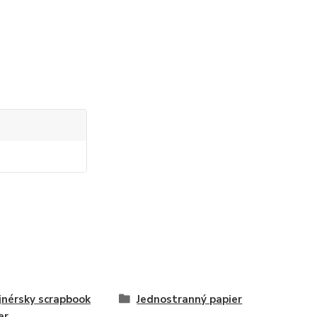
jnérsky scrapbook
Jednostranný papier
er