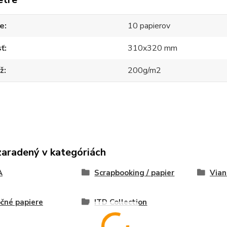
ie
10 papierov
sť
310x320 mm
ž
200g/m2
zaradený v kategóriách
A
Scrapbooking / papier
Vian
čné papiere
ITD Collection