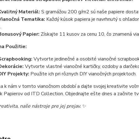
Kvalitný Materiál:
S gramážou 200 g/m2 sú naše papiere dosta
Vianočná Tematika:
Každý kúsok papiera je navrhnutý s ohľado
.
Bonusový Papier:
Získajte 11 kusov za cenu 10, čo znamená viac
a Použitie:
Scrapbooking:
Vytvorte jedinečné a osobité vianočné scrapbook
Dekorácie:
Vytvorte vlastné vianočné kartičky, ozdoby a darček
DIY Projekty:
Použite ich pri rôznych DIY vianočných projektoch.
sa k nám v tomto vianočnom období a dajte svojej kreativite voľ
 Papierov od ITD Collection. Objednajte ešte dnes a začnite t
eativita, naše nástroje pre jej prejav.
✨
etre