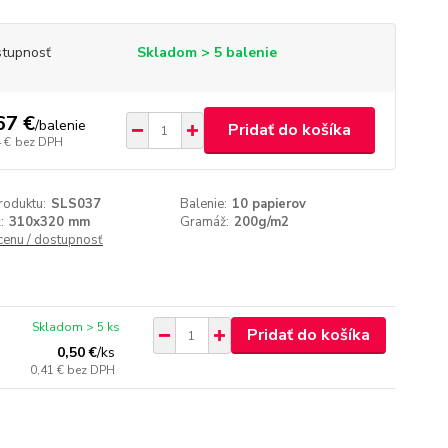
tupnosť
Skladom > 5 balenie
67 €
/
balenie
Pridať do košíka
 €
bez DPH
roduktu:
SLS037
Balenie:
10 papierov
:
310x320 mm
Gramáž:
200g/m2
 cenu / dostupnosť
Skladom > 5 ks
Pridať do košíka
0,50 €
/
ks
0,41 €
bez DPH