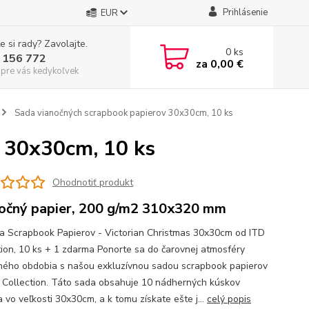
Prihlásenie
EUR
e si rady? Zavolajte.
0
ks
 156 772
za
0,00 €
 pre vás kedykoľvek
Sada vianočných scrapbook papierov 30x30cm, 10 ks
 30x30cm, 10 ks
Ohodnotiť produkt
očný papier, 200 g/m2 310x320 mm
a Scrapbook Papierov - Victorian Christmas 30x30cm od ITD
tion, 10 ks + 1 zdarma Ponorte sa do čarovnej atmosféry
ného obdobia s našou exkluzívnou sadou scrapbook papierov
 Collection. Táto sada obsahuje 10 nádherných kúskov
 vo veľkosti 30x30cm, a k tomu získate ešte j...
celý popis