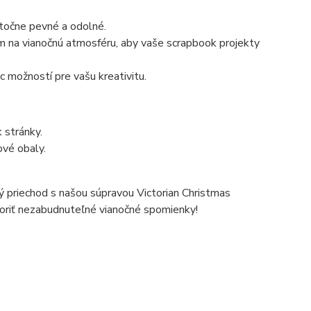
točne pevné a odolné.
m na vianočnú atmosféru, aby vaše scrapbook projekty
 možností pre vašu kreativitu.
 stránky.
ové obaly.
ný priechod s našou súpravou Victorian Christmas
voriť nezabudnuteľné vianočné spomienky!