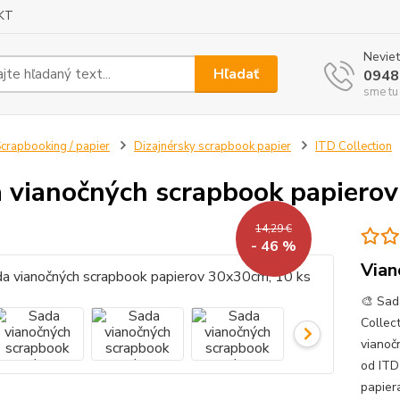
KT
Neviet
Hľadať
0948
sme tu
crapbooking / papier
Dizajnérsky scrapbook papier
ITD Collection
 vianočných scrapbook papierov
14,29 €
- 46 %
Vian
🎨 Sad
Collec
vianoč
od ITD
papiera