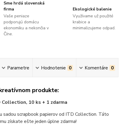
Sme hrdá slovenská
firma
Ekologické balenie
Vaše peniaze
Využívame už použité
podporujú domácu
krabice a
ekonomiku a nekončia v
minimalizujeme odpad.
Číne.
Parametre
Hodnotenie
0
Komentáre
0
 kreatívnom produkte:
Collection, 10 ks + 1 zdarma
u sadou scrapbook papierov od ITD Collection. Táto
mu získate ešte jeden úplne zdarma!