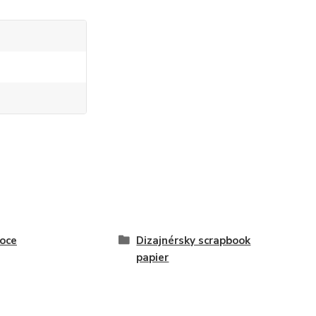
oce
Dizajnérsky scrapbook
papier