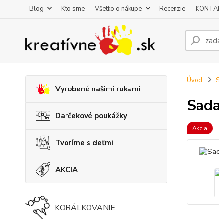
Blog
Kto sme
Všetko o nákupe
Recenzie
KONTA
Úvod
S
Vyrobené našimi rukami
Sada
Darčekové poukážky
Akcia
Tvoríme s deťmi
AKCIA
KORÁLKOVANIE