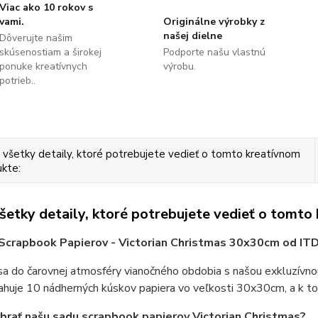
Viac ako 10 rokov s
vami.
Originálne výrobky z
našej dielne
Dôverujte našim
skúsenostiam a širokej
Podporte našu vlastnú
ponuke kreatívnych
výrobu.
potrieb..
 všetky detaily, ktoré potrebujete vedieť o tomto kreatívnom
kte:
všetky detaily, ktoré potrebujete vedieť o tomto
Scrapbook Papierov - Victorian Christmas 30x30cm od ITD 
a do čarovnej atmosféry vianočného obdobia s našou exkluzívno
huje 10 nádherných kúskov papiera vo veľkosti 30x30cm, a k to
brať našu sadu scrapbook papierov Victorian Christmas?