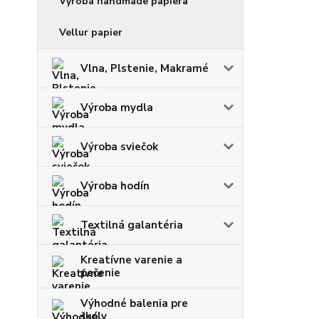
Výroba handmade papiera
Vellur papier
Vlna, Plstenie, Makramé
Výroba mydla
Výroba sviečok
Výroba hodín
Textilná galantéria
Kreatívne varenie a
pečenie
Výhodné balenia pre
školy