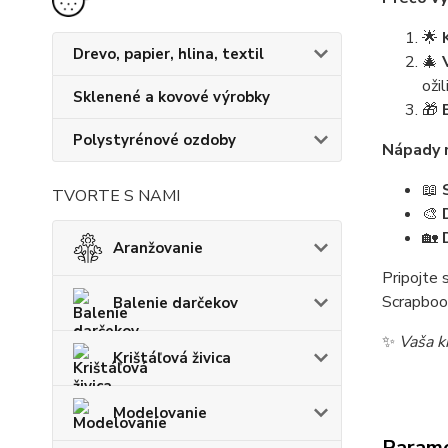
🌟
Drevo, papier, hlina, textil
🎄
ožili
Sklenené a kovové výrobky
🎁
Polystyrénové ozdoby
Nápady n
📖
TVORTE S NAMI
🎨
🏡
Aranžovanie
Pripojte 
Scrapbook
Balenie darčekov
✨
Vaša kr
Krištáľová živica
Modelovanie
Param