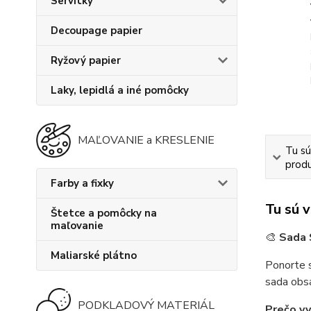
Servítky
Decoupage papier
Ryžový papier
Laky, lepidlá a iné pomôcky
MAĽOVANIE a KRESLENIE
Tu sú
produ
Farby a fixky
Tu sú 
Štetce a pomôcky na
maľovanie
🎨
Sada 
Maliarské plátno
Ponorte s
sada obsa
PODKLADOVÝ MATERIÁL
Prečo vy