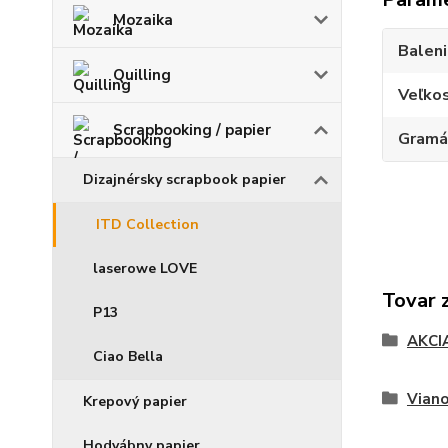
Mozaika
Balen
Quilling
Veľko
Scrapbooking / papier
Gramá
Dizajnérsky scrapbook papier
ITD Collection
laserowe LOVE
Tovar 
P13
AKCI
Ciao Bella
Viano
Krepový papier
Hodvábny papier