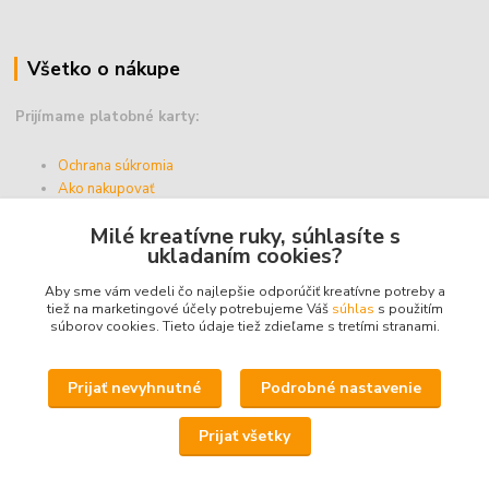
Všetko o nákupe
Prijímame platobné karty:
Ochrana súkromia
Ako nakupovať
Vernostný program
Milé kreatívne ruky, súhlasíte s
Doprava a platba
ukladaním cookies?
Obchodné podmienky
Aby sme vám vedeli čo najlepšie odporúčiť kreatívne potreby a
tiež na marketingové účely potrebujeme Váš
súhlas
s použitím
súborov cookies. Tieto údaje tiež zdieľame s tretími stranami.
Upravit sběr cookies.
Prijať nevyhnutné
Podrobné nastavenie
© 2025 - ABZ Trio, s.r.o. - kreativneruky.sk, All Rights Reserved.
Prijať všetky
Icons made by
Freepik
from
www.flaticon.com