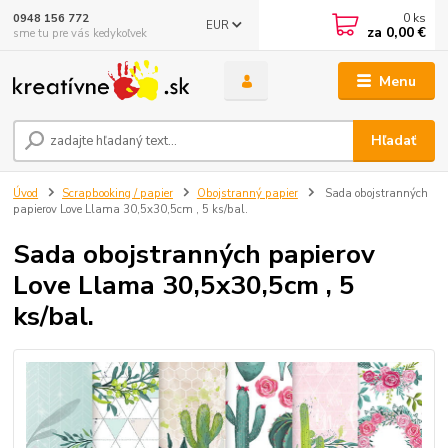
0
ks
0948 156 772
EUR
za
0,00 €
sme tu pre vás kedykoľvek
Menu
Hľadať
Úvod
Scrapbooking / papier
Obojstranný papier
Sada obojstranných
papierov Love Llama 30,5x30,5cm , 5 ks/bal.
Sada obojstranných papierov
Love Llama 30,5x30,5cm , 5
ks/bal.