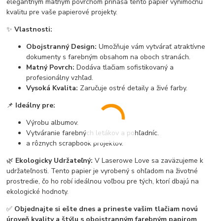
elegantným matným povrchom prináša tento papier výnimočnú
kvalitu pre vaše papierové projekty.
✨
Vlastnosti:
Obojstranný Design:
Umožňuje vám vytvárať atraktívne
dokumenty s farebným obsahom na oboch stranách.
Matný Povrch:
Dodáva tlačiam sofistikovaný a
profesionálny vzhľad.
Vysoká Kvalita:
Zaručuje ostré detaily a živé farby.
📌
Ideálny pre:
Výrobu albumov.
Vytváranie farebných letákov a pohľadníc.
a rôznych scrapbook projektov.
🌿
Ekologicky Udržateľný:
V Laserowe Love sa zaväzujeme k
udržateľnosti. Tento papier je vyrobený s ohľadom na životné
prostredie, čo ho robí ideálnou voľbou pre tých, ktorí dbajú na
ekologické hodnoty.
✅
Objednajte si ešte dnes a prineste vašim tlačiam novú
úroveň kvality a štýlu s obojstranným farebným papirom