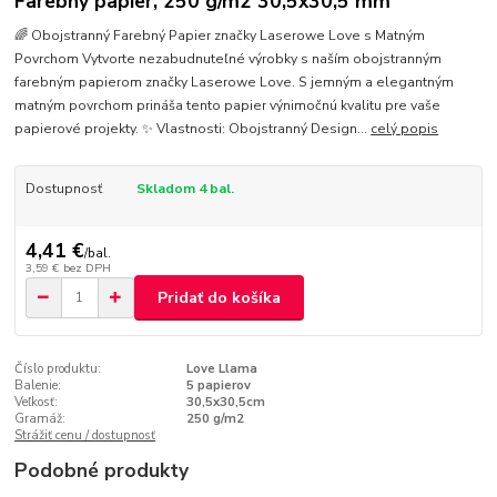
Farebný papier, 250 g/m2 30,5x30,5 mm
🌈 Obojstranný Farebný Papier značky Laserowe Love s Matným
Povrchom Vytvorte nezabudnuteľné výrobky s naším obojstranným
farebným papierom značky Laserowe Love. S jemným a elegantným
matným povrchom prináša tento papier výnimočnú kvalitu pre vaše
papierové projekty. ✨ Vlastnosti: Obojstranný Design...
celý popis
Dostupnosť
Skladom 4 bal.
4,41 €
/
bal.
3,59 €
bez DPH
Pridať do košíka
Číslo produktu:
Love Llama
Balenie:
5 papierov
Veľkosť:
30,5x30,5cm
Gramáž:
250 g/m2
Strážiť cenu / dostupnosť
Podobné produkty