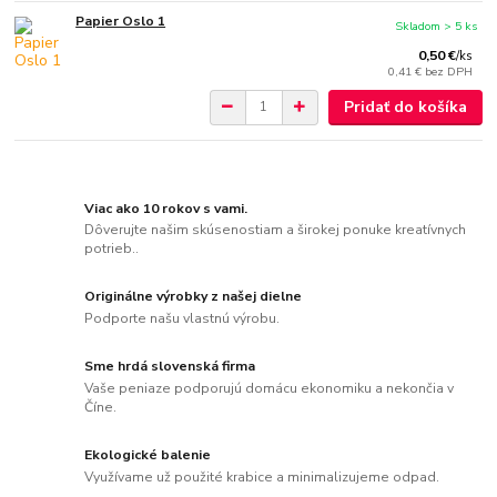
Papier Oslo 1
Skladom > 5 ks
0,50 €
/
ks
0,41 €
bez DPH
Pridať do košíka
Viac ako 10 rokov s vami.
Dôverujte našim skúsenostiam a širokej ponuke kreatívnych
potrieb..
Originálne výrobky z našej dielne
Podporte našu vlastnú výrobu.
Sme hrdá slovenská firma
Vaše peniaze podporujú domácu ekonomiku a nekončia v
Číne.
Ekologické balenie
Využívame už použité krabice a minimalizujeme odpad.