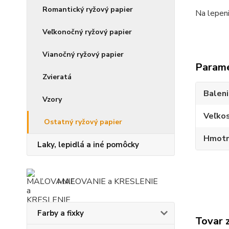
Romantický ryžový papier
Na lepen
Veľkonočný ryžový papier
Vianočný ryžový papier
Param
Zvieratá
Balen
Vzory
Veľko
Ostatný ryžový papier
Hmotn
Laky, lepidlá a iné pomôcky
MAĽOVANIE a KRESLENIE
Farby a fixky
Tovar 