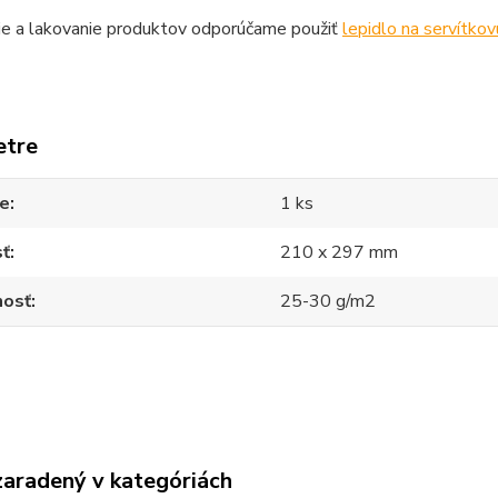
ie a lakovanie produktov odporúčame použiť
lepidlo na servítkov
etre
ie
1 ks
sť
210 x 297 mm
osť
25-30 g/m2
zaradený v kategóriách