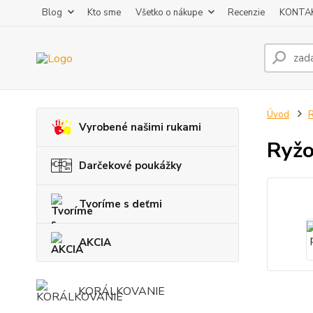
Blog
Kto sme
Všetko o nákupe
Recenzie
KONTA
Úvod
R
Vyrobené našimi rukami
Ryžo
Darčekové poukážky
Tvoríme s deťmi
AKCIA
KORÁLKOVANIE