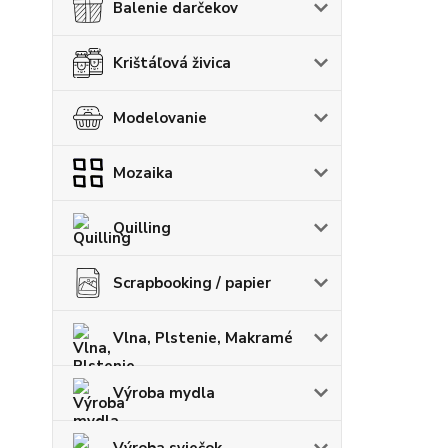
Balenie darčekov
Krištáľová živica
Modelovanie
Mozaika
Quilling
Scrapbooking / papier
Vlna, Plstenie, Makramé
Výroba mydla