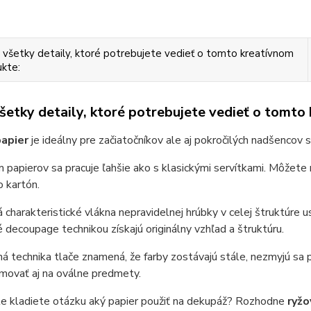
 všetky detaily, ktoré potrebujete vedieť o tomto kreatívnom
kte:
všetky detaily, ktoré potrebujete vedieť o tomto
apier
je ideálny pre začiatočníkov ale aj pokročilých nadšencov s
 papierov sa pracuje ľahšie ako s klasickými servítkami. Môžete n
 kartón.
 charakteristické vlákna nepravidelnej hrúbky v celej štruktúre
decoupage technikou získajú originálny vzhľad a štruktúru.
 technika tlače znamená, že farby zostávajú stále, nezmyjú sa 
movať aj na oválne predmety.
le kladiete otázku aký papier použiť na dekupáž? Rozhodne
ryžo