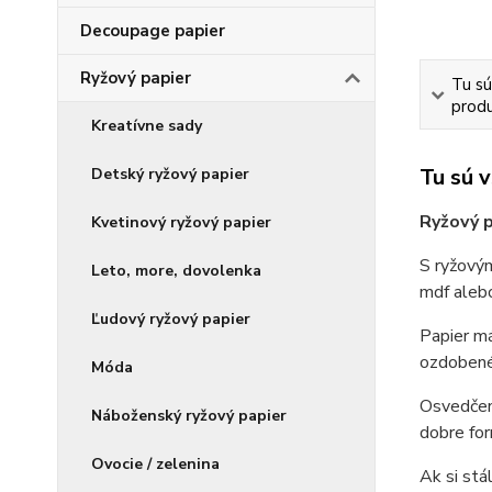
Decoupage papier
Ryžový papier
Tu sú
produ
Kreatívne sady
Tu sú 
Detský ryžový papier
Ryžový p
Kvetinový ryžový papier
S ryžovým
Leto, more, dovolenka
mdf alebo
Ľudový ryžový papier
Papier má
ozdobené 
Móda
Osvedčená
Náboženský ryžový papier
dobre for
Ovocie / zelenina
Ak si stá