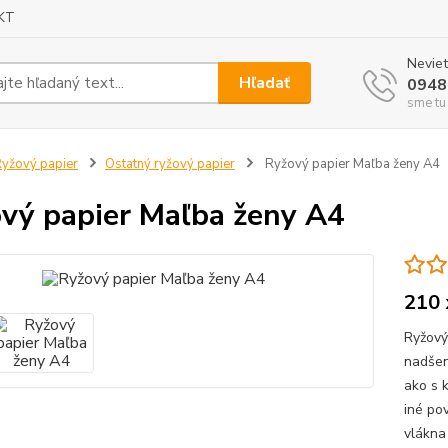
KT
Neviet
Hľadať
0948
sme tu
yžový papier
Ostatný ryžový papier
Ryžový papier Maľba ženy A4
vý papier Maľba ženy A4
210 
Ryžový 
nadšen
ako s k
iné po
vlákna 