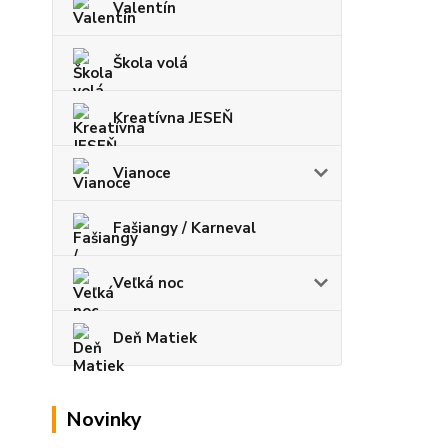
Valentín
Škola volá
Kreatívna JESEŇ
Vianoce
Fašiangy / Karneval
Veľká noc
Deň Matiek
Novinky