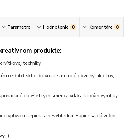
Parametre
Hodnotenie
0
Komentáre
0
 kreatívnom produkte:
ervítkovej techniky.
ím ozdobiť sklo, drevo ale aj na iné povrchy, ako kov,
 usporiadané do všetkých smerov, vďaka ktorým výrobky
pod vplyvom lepidla a nevyblednú. Papier sa dá veľmi
vý
. :)