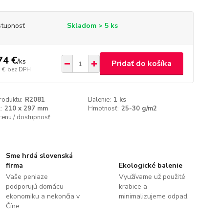
tupnosť
Skladom > 5 ks
74 €
/
ks
Pridať do košíka
 €
bez DPH
roduktu:
R2081
Balenie:
1 ks
:
210 x 297 mm
Hmotnosť:
25-30 g/m2
 cenu / dostupnosť
Sme hrdá slovenská
firma
Ekologické balenie
Vaše peniaze
Využívame už použité
podporujú domácu
krabice a
ekonomiku a nekončia v
minimalizujeme odpad.
Číne.