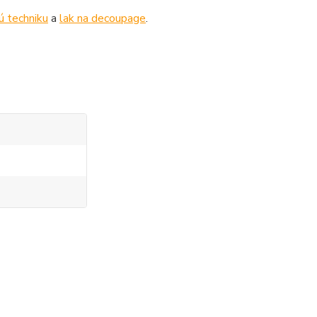
ú techniku
a
lak na decoupage
.