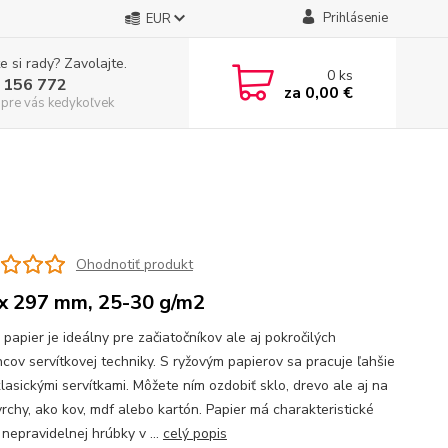
Prihlásenie
EUR
e si rady? Zavolajte.
0
ks
 156 772
za
0,00 €
 pre vás kedykoľvek
Ohodnotiť produkt
x 297 mm, 25-30 g/m2
papier je ideálny pre začiatočníkov ale aj pokročilých
cov servítkovej techniky. S ryžovým papierov sa pracuje ľahšie
lasickými servítkami. Môžete ním ozdobiť sklo, drevo ale aj na
vrchy, ako kov, mdf alebo kartón. Papier má charakteristické
nepravidelnej hrúbky v ...
celý popis