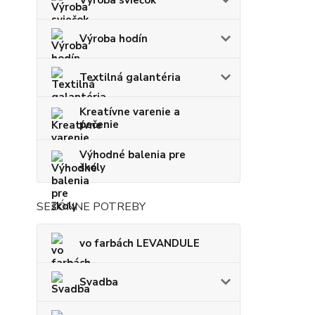
Výroba sviečok
Výroba hodín
Textilná galantéria
Kreatívne varenie a
pečenie
Výhodné balenia pre
školy
SEZÓNNE POTREBY
vo farbách LEVANDULE
Svadba