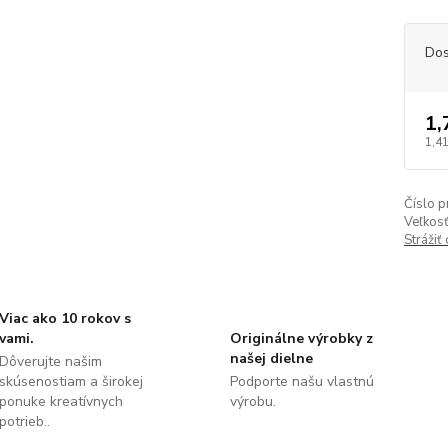
Dos
1,
1,41
Číslo p
Veľkosť
Strážiť
Viac ako 10 rokov s
vami.
Originálne výrobky z
našej dielne
Dôverujte našim
skúsenostiam a širokej
Podporte našu vlastnú
ponuke kreatívnych
výrobu.
potrieb..