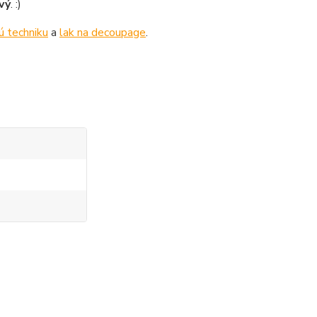
vý
. :)
ú techniku
a
lak na decoupage
.