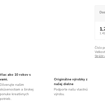
Dos
1,
1,41
Číslo p
Veľkosť
Strážiť
Viac ako 10 rokov s
vami.
Originálne výrobky z
našej dielne
Dôverujte našim
skúsenostiam a širokej
Podporte našu vlastnú
ponuke kreatívnych
výrobu.
potrieb..