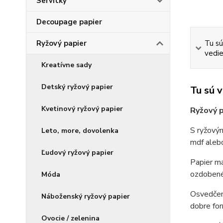
Servítky
Decoupage papier
Ryžový papier
Tu sú
vedie
Kreatívne sady
Detský ryžový papier
Tu sú 
Kvetinový ryžový papier
Ryžový p
S ryžovým
Leto, more, dovolenka
mdf alebo
Ľudový ryžový papier
Papier má
ozdobené 
Móda
Osvedčená
Náboženský ryžový papier
dobre for
Ovocie / zelenina