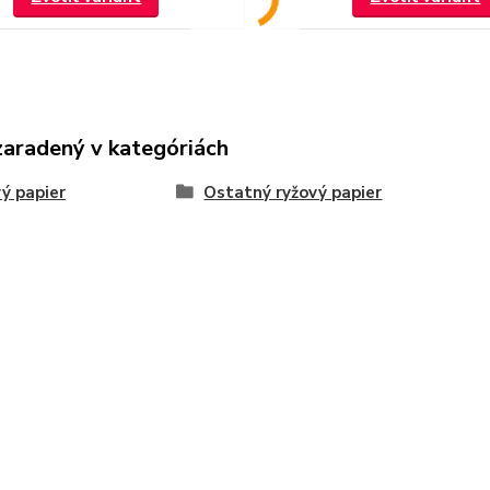
zaradený v kategóriách
ý papier
Ostatný ryžový papier