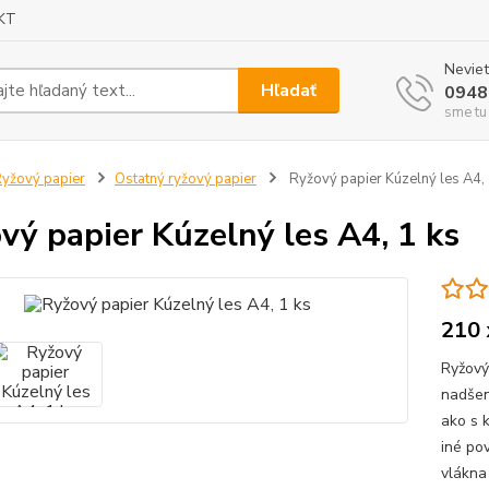
KT
Neviet
Hľadať
0948
sme tu
yžový papier
Ostatný ryžový papier
Ryžový papier Kúzelný les A4, 
vý papier Kúzelný les A4, 1 ks
210 
Ryžový 
nadšen
ako s k
iné po
vlákna 