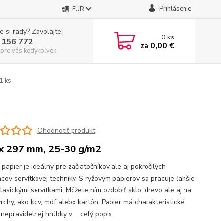
Prihlásenie
EUR
e si rady? Zavolajte.
0
ks
 156 772
za
0,00 €
 pre vás kedykoľvek
1 ks
Ohodnotiť produkt
x 297 mm, 25-30 g/m2
papier je ideálny pre začiatočníkov ale aj pokročilých
cov servítkovej techniky. S ryžovým papierov sa pracuje ľahšie
lasickými servítkami. Môžete ním ozdobiť sklo, drevo ale aj na
vrchy, ako kov, mdf alebo kartón. Papier má charakteristické
nepravidelnej hrúbky v ...
celý popis