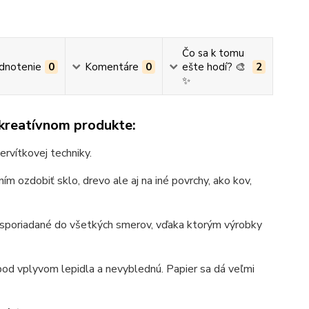
Čo sa k tomu
dnotenie
0
Komentáre
0
ešte hodí? 🎨
2
✨
 kreatívnom produkte:
ervítkovej techniky.
ím ozdobiť sklo, drevo ale aj na iné povrchy, ako kov,
, usporiadané do všetkých smerov, vďaka ktorým výrobky
pod vplyvom lepidla a nevyblednú. Papier sa dá veľmi