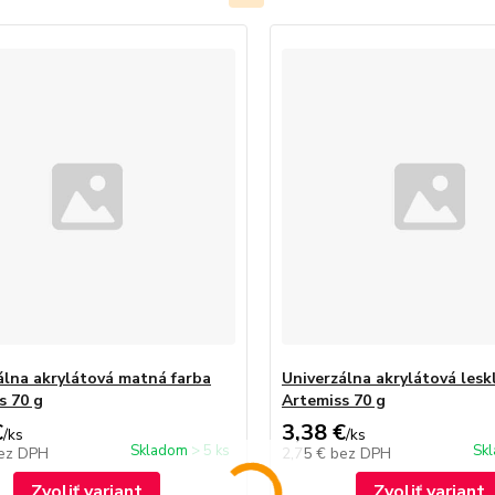
álna akrylátová matná farba
Univerzálna akrylátová lesk
s 70 g
Artemiss 70 g
€
3,38 €
/
ks
/
ks
Skladom > 5 ks
Skl
ez DPH
2,75 €
bez DPH
Zvoliť variant
Zvoliť variant