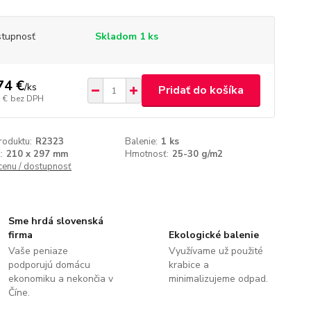
tupnosť
Skladom 1 ks
74 €
/
ks
Pridať do košíka
 €
bez DPH
roduktu:
R2323
Balenie:
1 ks
:
210 x 297 mm
Hmotnosť:
25-30 g/m2
 cenu / dostupnosť
Sme hrdá slovenská
firma
Ekologické balenie
Vaše peniaze
Využívame už použité
podporujú domácu
krabice a
ekonomiku a nekončia v
minimalizujeme odpad.
Číne.