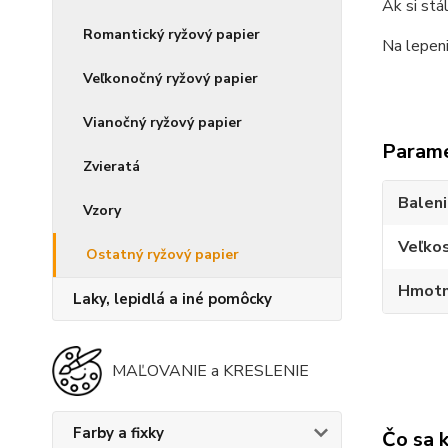
Ak si stá
Romantický ryžový papier
Na lepen
Veľkonočný ryžový papier
Vianočný ryžový papier
Param
Zvieratá
Balen
Vzory
Veľko
Ostatný ryžový papier
Hmotn
Laky, lepidlá a iné pomôcky
MAĽOVANIE a KRESLENIE
Farby a fixky
Čo sa 