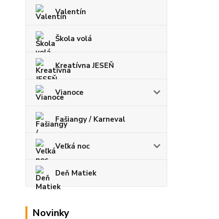
Valentín
Škola volá
Kreatívna JESEŇ
Vianoce
Fašiangy / Karneval
Veľká noc
Deň Matiek
Novinky