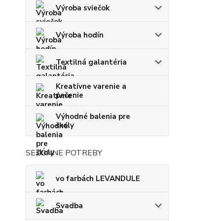
Výroba sviečok
Výroba hodín
Textilná galantéria
Kreatívne varenie a
pečenie
Výhodné balenia pre
školy
SEZÓNNE POTREBY
vo farbách LEVANDULE
Svadba