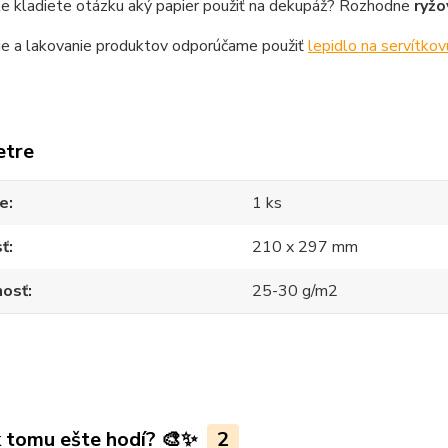
le kladiete otázku aký papier použiť na dekupáž? Rozhodne
ryžo
ie a lakovanie produktov odporúčame použiť
lepidlo na servítkov
etre
ie
1 ks
sť
210 x 297 mm
osť
25-30 g/m2
k tomu ešte hodí? 🎨✨
2