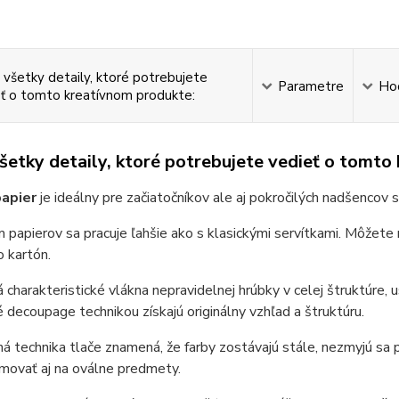
 všetky detaily, ktoré potrebujete
Parametre
Ho
ť o tomto kreatívnom produkte:
všetky detaily, ktoré potrebujete vedieť o tomto
apier
je ideálny pre začiatočníkov ale aj pokročilých nadšencov s
 papierov sa pracuje ľahšie ako s klasickými servítkami. Môžete n
 kartón.
 charakteristické vlákna nepravidelnej hrúbky v celej štruktúre
decoupage technikou získajú originálny vzhľad a štruktúru.
 technika tlače znamená, že farby zostávajú stále, nezmyjú sa 
movať aj na oválne predmety.