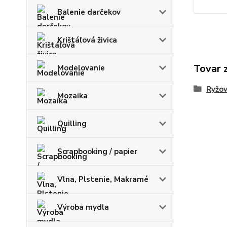
Balenie darčekov
Krištáľová živica
Tovar 
Modelovanie
Ryžov
Mozaika
Quilling
Scrapbooking / papier
Vlna, Plstenie, Makramé
Výroba mydla