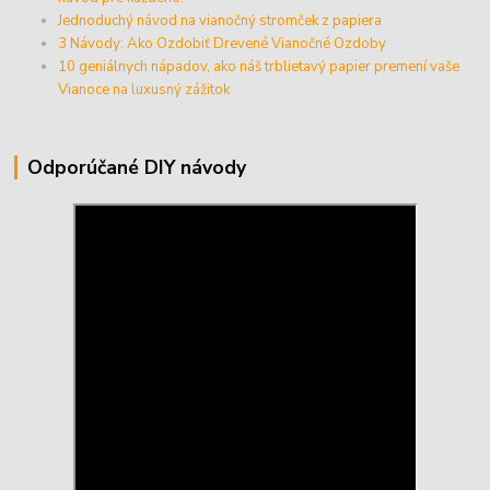
Jednoduchý návod na vianočný stromček z papiera
3 Návody: Ako Ozdobiť Drevené Vianočné Ozdoby
10 geniálnych nápadov, ako náš trblietavý papier premení vaše
Vianoce na luxusný zážitok
Odporúčané DIY návody