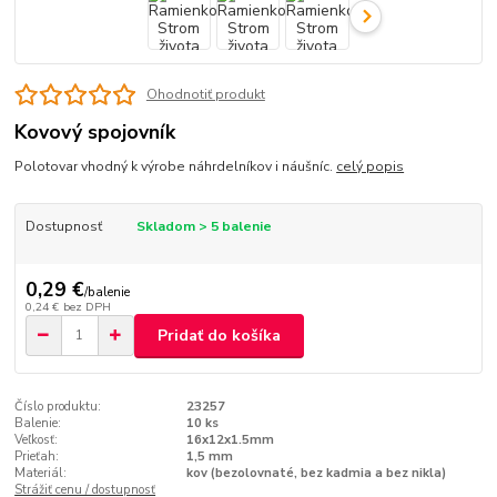
Ohodnotiť produkt
Kovový spojovník
Polotovar vhodný k výrobe náhrdelníkov i náušníc.
celý popis
Dostupnosť
Skladom > 5 balenie
0,29 €
/
balenie
0,24 €
bez DPH
Pridať do košíka
Číslo produktu:
23257
Balenie:
10 ks
Veľkosť:
16x12x1.5mm
Prieťah:
1,5 mm
Materiál:
kov (bezolovnaté, bez kadmia a bez nikla)
Strážiť cenu / dostupnosť