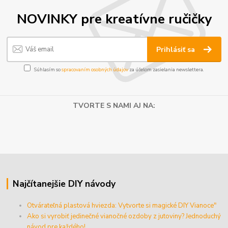
NOVINKY pre kreatívne ručičky
Prihlásiť sa
Súhlasím so
spracovaním osobných údajov
za účelom zasielania newslettera.
TVORTE S NAMI AJ NA:
Najčítanejšie DIY návody
Otvárateľná plastová hviezda: Vytvorte si magické DIY Vianoce"
Ako si vyrobiť jedinečné vianočné ozdoby z jutoviny? Jednoduchý
návod pre každého!