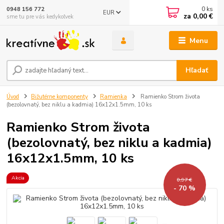
0
ks
0948 156 772
EUR
za
0,00 €
sme tu pre vás kedykoľvek
Menu
Hľadať
Úvod
Bižutérne komponenty
Ramienka
Ramienko Strom života
(bezolovnatý, bez niklu a kadmia) 16x12x1.5mm, 10 ks
Ramienko Strom života
(bezolovnatý, bez niklu a kadmia)
16x12x1.5mm, 10 ks
Akcia
0,97 €
- 70 %