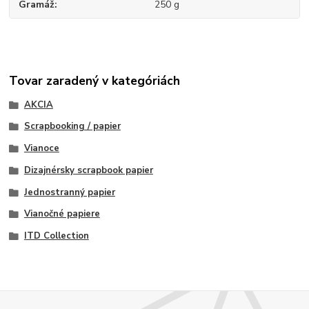
Gramáž
250 g
Tovar zaradený v kategóriách
AKCIA
Scrapbooking / papier
Vianoce
Dizajnérsky scrapbook papier
Jednostranný papier
Vianočné papiere
ITD Collection