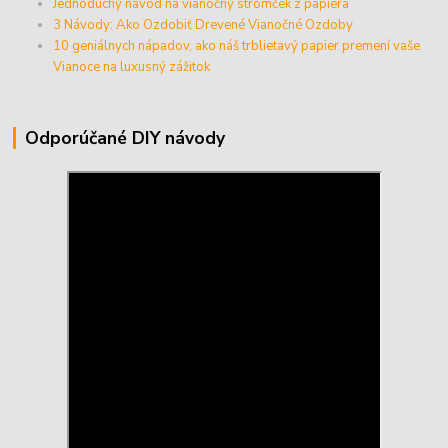
Jednoduchý návod na vianočný stromček z papiera
3 Návody: Ako Ozdobiť Drevené Vianočné Ozdoby
10 geniálnych nápadov, ako náš trblietavý papier premení vaše
Vianoce na luxusný zážitok
Odporúčané DIY návody