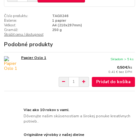
Číslo produktu:
TAG0246
Balenie:
1 papier
Veľkosť:
A4 (210x297mm)
Gramáž:
250 g
Strážiť cenu / dostupnosť
Podobné produkty
Papier Oslo 1
Skladom > 5 ks
0,50 €
/
ks
0,41 €
bez DPH
Pridať do košíka
Viac ako 10 rokov s vami.
Dôverujte našim skúsenostiam a širokej ponuke kreatívnych
potrieb..
Originálne výrobky z našej dielne