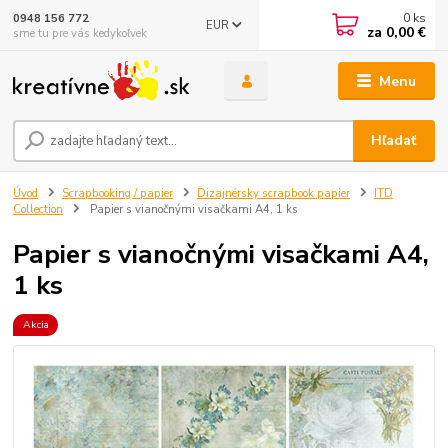
0
ks
0948 156 772
EUR
za
0,00 €
sme tu pre vás kedykoľvek
Menu
Hľadať
Úvod
Scrapbooking / papier
Dizajnérsky scrapbook papier
ITD
Collection
Papier s vianočnými visačkami A4, 1 ks
Papier s vianočnými visačkami A4,
1 ks
Akcia