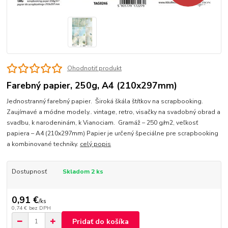
Ohodnotiť produkt
Farebný papier, 250g, A4 (210x297mm)
Jednostranný farebný papier. Široká škála štítkov na scrapbooking.
Zaujímavé a módne modely.. vintage, retro, visačky na svadobný obrad a
svadbu, k narodeninám, k Vianociam. Gramáž – 250 g/m2, veľkosť
papiera – A4 (210x297mm) Papier je určený špeciálne pre scrapbooking
a kombinované techniky.
celý popis
Dostupnosť
Skladom 2 ks
0,91 €
/
ks
0,74 €
bez DPH
Pridať do košíka