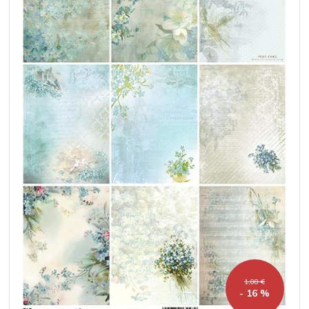
1,08 €
- 16 %