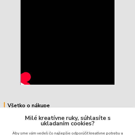
Všetko o nákupe
Milé kreatívne ruky, súhlasíte s
Prijímame platobné karty:
ukladaním cookies?
Ochrana súkromia
Aby sme vám vedeli čo najlepšie odporúčiť kreatívne potreby a