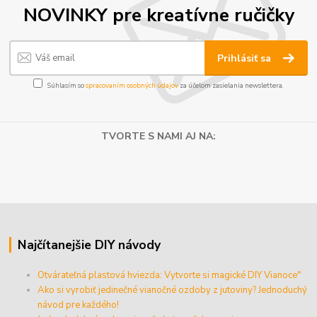
NOVINKY pre kreatívne ručičky
Prihlásiť sa
Súhlasím so
spracovaním osobných údajov
za účelom zasielania newslettera.
TVORTE S NAMI AJ NA:
Najčítanejšie DIY návody
Otvárateľná plastová hviezda: Vytvorte si magické DIY Vianoce"
Ako si vyrobiť jedinečné vianočné ozdoby z jutoviny? Jednoduchý
návod pre každého!