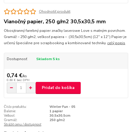
Ohodnotiť produkt
Vianočný papier, 250 g/m2 30,5x30,5 mm
Obosjtranný farebný papier značky laserowe Love s matným povrchom.
Gramáž – 250 g/m2, veľkosť papiera – (30,5x30,5cm) (12'' x 12'') Papier je
určený špeciálne pre scrapbooking a kombinované techniky.
celý popis
Dostupnosť
Skladom 5 ks
0,74 €
/
ks
0,60 €
bez DPH
Pridať do košíka
Číslo produktu:
Winter Fun - 05
Balenie:
1 papier
Veľkosť:
30,5x30,5cm
Gramáž:
250 g/m2
Strážiť cenu / dostupnosť