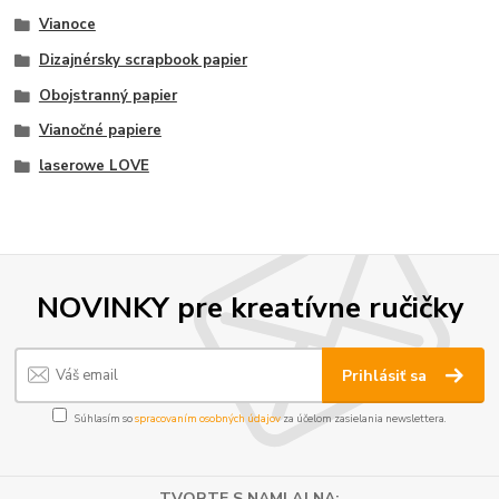
Vianoce
Dizajnérsky scrapbook papier
Obojstranný papier
Vianočné papiere
laserowe LOVE
NOVINKY pre kreatívne ručičky
Prihlásiť sa
Súhlasím so
spracovaním osobných údajov
za účelom zasielania newslettera.
TVORTE S NAMI AJ NA: