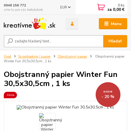
0
ks
0948 156 772
EUR
za
0,00 €
sme tu pre vás kedykoľvek
Menu
Hľadať
Úvod
Scrapbooking / papier
Obojstranný papier
Obojstranný papier
Winter Fun 30,5x30,5cm , 1 ks
Obojstranný papier Winter Fun
30,5x30,5cm , 1 ks
0,92 €
Akcia
- 20 %