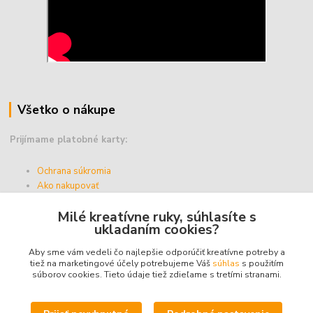
Všetko o nákupe
Prijímame platobné karty:
Ochrana súkromia
Ako nakupovať
Vernostný program
Milé kreatívne ruky, súhlasíte s
Doprava a platba
ukladaním cookies?
Obchodné podmienky
Aby sme vám vedeli čo najlepšie odporúčiť kreatívne potreby a
tiež na marketingové účely potrebujeme Váš
súhlas
s použitím
súborov cookies. Tieto údaje tiež zdieľame s tretími stranami.
Upravit sběr cookies.