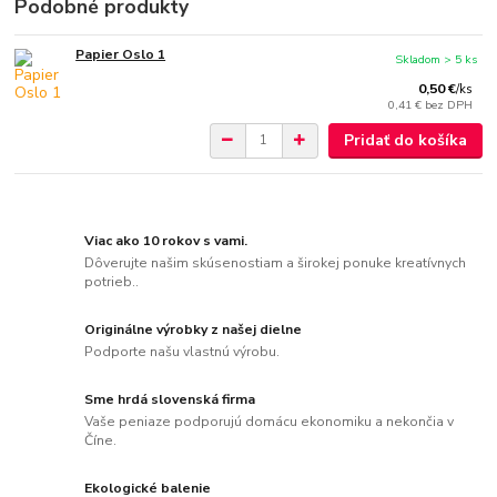
Podobné produkty
Papier Oslo 1
Skladom > 5 ks
0,50 €
/
ks
0,41 €
bez DPH
Pridať do košíka
Viac ako 10 rokov s vami.
Dôverujte našim skúsenostiam a širokej ponuke kreatívnych
potrieb..
Originálne výrobky z našej dielne
Podporte našu vlastnú výrobu.
Sme hrdá slovenská firma
Vaše peniaze podporujú domácu ekonomiku a nekončia v
Číne.
Ekologické balenie