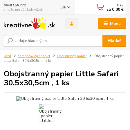
0
ks
0948 156 772
EUR
za
0,00 €
sme tu pre vás kedykoľvek
Menu
Hľadať
Úvod
Scrapbooking / papier
Obojstranný papier
Obojstranný papier
Little Safari 30,5x30,5cm , 1 ks
Obojstranný papier Little Safari
30,5x30,5cm , 1 ks