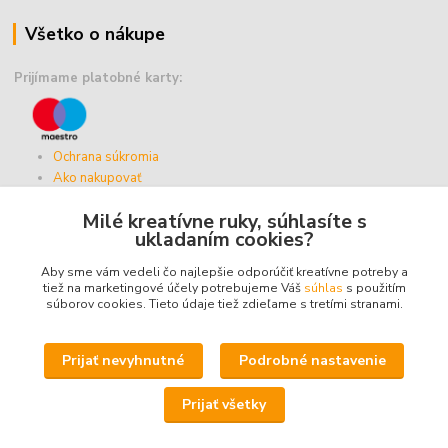
Všetko o nákupe
Prijímame platobné karty:
Ochrana súkromia
Ako nakupovať
Vernostný program
Milé kreatívne ruky, súhlasíte s
Doprava a platba
ukladaním cookies?
Obchodné podmienky
Aby sme vám vedeli čo najlepšie odporúčiť kreatívne potreby a
tiež na marketingové účely potrebujeme Váš
súhlas
s použitím
súborov cookies. Tieto údaje tiež zdieľame s tretími stranami.
Upravit sběr cookies.
Prijať nevyhnutné
Podrobné nastavenie
© 2025 - ABZ Trio, s.r.o. - kreativneruky.sk, All Rights Reserved.
Prijať všetky
Icons made by
Freepik
from
www.flaticon.com