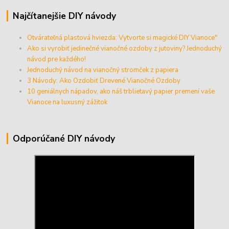
Najčítanejšie DIY návody
Otvárateľná plastová hviezda: Vytvorte si magické DIY Vianoce"
Ako si vyrobiť jedinečné vianočné ozdoby z jutoviny? Jednoduchý
návod pre každého!
Jednoduchý návod na vianočný stromček z papiera
3 Návody: Ako Ozdobiť Drevené Vianočné Ozdoby
10 geniálnych nápadov, ako náš trblietavý papier premení vaše
Vianoce na luxusný zážitok
Odporúčané DIY návody