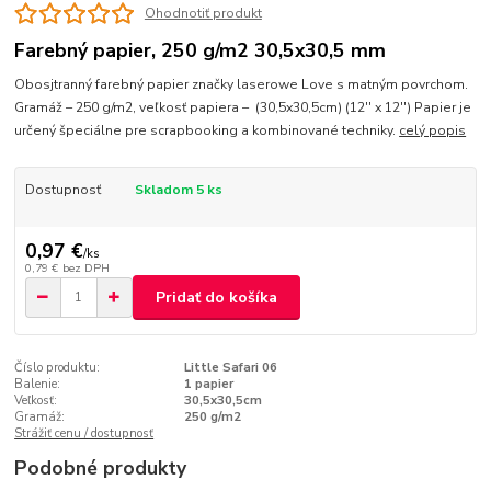
Ohodnotiť produkt
Farebný papier, 250 g/m2 30,5x30,5 mm
Obosjtranný farebný papier značky laserowe Love s matným povrchom.
Gramáž – 250 g/m2, veľkosť papiera – (30,5x30,5cm) (12'' x 12'') Papier je
určený špeciálne pre scrapbooking a kombinované techniky.
celý popis
Dostupnosť
Skladom 5 ks
0,97 €
/
ks
0,79 €
bez DPH
Pridať do košíka
Číslo produktu:
Little Safari 06
Balenie:
1 papier
Veľkosť:
30,5x30,5cm
Gramáž:
250 g/m2
Strážiť cenu / dostupnosť
Podobné produkty