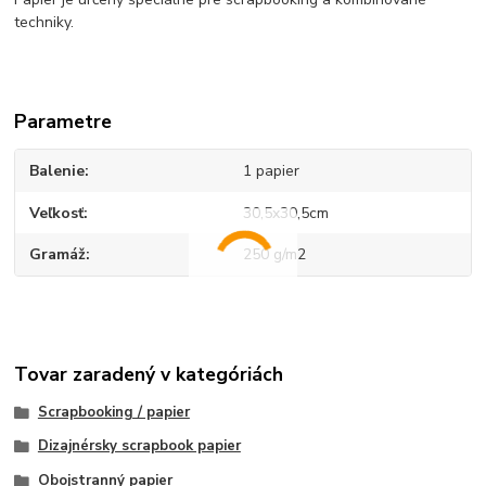
techniky.
Parametre
Balenie
1 papier
Veľkosť
30,5x30,5cm
Gramáž
250 g/m2
Tovar zaradený v kategóriách
Scrapbooking / papier
Dizajnérsky scrapbook papier
Obojstranný papier