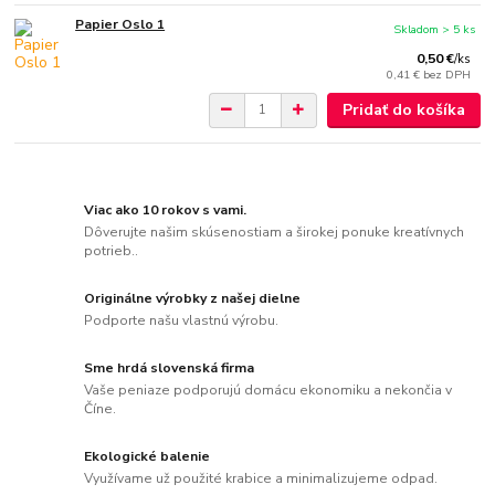
Papier Oslo 1
Skladom > 5 ks
0,50 €
/
ks
0,41 €
bez DPH
Pridať do košíka
Viac ako 10 rokov s vami.
Dôverujte našim skúsenostiam a širokej ponuke kreatívnych
potrieb..
Originálne výrobky z našej dielne
Podporte našu vlastnú výrobu.
Sme hrdá slovenská firma
Vaše peniaze podporujú domácu ekonomiku a nekončia v
Číne.
Ekologické balenie
Využívame už použité krabice a minimalizujeme odpad.