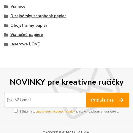
Vianoce
Dizajnérsky scrapbook papier
Obojstranný papier
Vianočné papiere
laserowe LOVE
NOVINKY pre kreatívne ručičky
Prihlásiť sa
Súhlasím so
spracovaním osobných údajov
za účelom zasielania newslettera.
TVORTE S NAMI AJ NA: