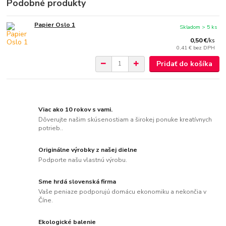
Podobné produkty
Papier Oslo 1
Skladom > 5 ks
0,50 €
/
ks
0,41 €
bez DPH
Pridať do košíka
Viac ako 10 rokov s vami.
Dôverujte našim skúsenostiam a širokej ponuke kreatívnych
potrieb..
Originálne výrobky z našej dielne
Podporte našu vlastnú výrobu.
Sme hrdá slovenská firma
Vaše peniaze podporujú domácu ekonomiku a nekončia v
Číne.
Ekologické balenie