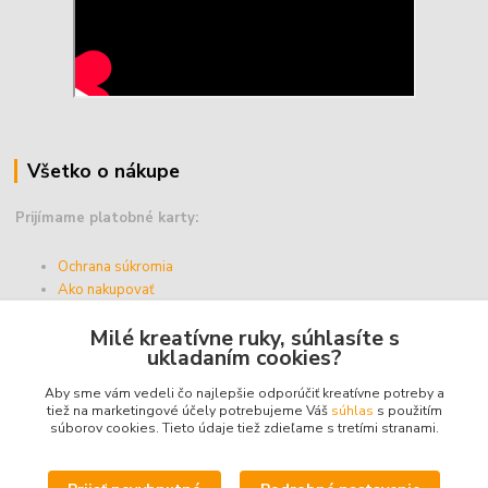
Všetko o nákupe
Prijímame platobné karty:
Ochrana súkromia
Ako nakupovať
Vernostný program
Milé kreatívne ruky, súhlasíte s
Doprava a platba
ukladaním cookies?
Obchodné podmienky
Aby sme vám vedeli čo najlepšie odporúčiť kreatívne potreby a
tiež na marketingové účely potrebujeme Váš
súhlas
s použitím
súborov cookies. Tieto údaje tiež zdieľame s tretími stranami.
Upravit sběr cookies.