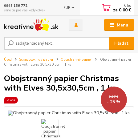
0
ks
0948 156 772
EUR
za
0,00 €
sme tu pre vás kedykoľvek
Menu
Hľadať
Úvod
Scrapbooking / papier
Obojstranný papier
Obojstranný papier
Christmas with Elves 30,5x30,5cm , 1 ks
Obojstranný papier Christmas
with Elves 30,5x30,5cm , 1 ks
0,97 €
Akcia
- 25 %