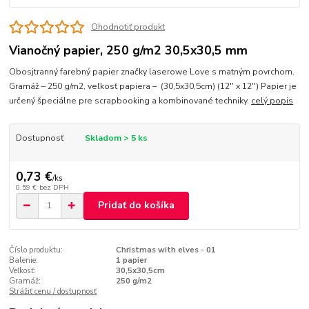
Ohodnotiť produkt
Vianočný papier, 250 g/m2 30,5x30,5 mm
Obosjtranný farebný papier značky laserowe Love s matným povrchom.
Gramáž – 250 g/m2, veľkosť papiera – (30,5x30,5cm) (12'' x 12'') Papier je
určený špeciálne pre scrapbooking a kombinované techniky.
celý popis
Dostupnosť
Skladom > 5 ks
0,73 €
/
ks
0,59 €
bez DPH
Pridať do košíka
Číslo produktu:
Christmas with elves - 01
Balenie:
1 papier
Veľkosť:
30,5x30,5cm
Gramáž:
250 g/m2
Strážiť cenu / dostupnosť