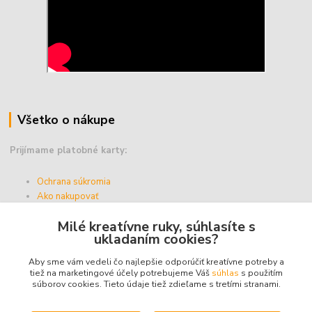
Všetko o nákupe
Prijímame platobné karty:
Ochrana súkromia
Ako nakupovať
Vernostný program
Milé kreatívne ruky, súhlasíte s
Doprava a platba
ukladaním cookies?
Obchodné podmienky
Aby sme vám vedeli čo najlepšie odporúčiť kreatívne potreby a
tiež na marketingové účely potrebujeme Váš
súhlas
s použitím
súborov cookies. Tieto údaje tiež zdieľame s tretími stranami.
Upravit sběr cookies.