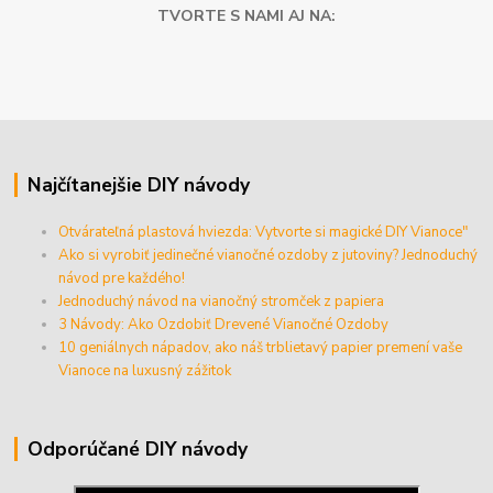
TVORTE S NAMI AJ NA:
Najčítanejšie DIY návody
Otvárateľná plastová hviezda: Vytvorte si magické DIY Vianoce"
Ako si vyrobiť jedinečné vianočné ozdoby z jutoviny? Jednoduchý
návod pre každého!
Jednoduchý návod na vianočný stromček z papiera
3 Návody: Ako Ozdobiť Drevené Vianočné Ozdoby
10 geniálnych nápadov, ako náš trblietavý papier premení vaše
Vianoce na luxusný zážitok
Odporúčané DIY návody