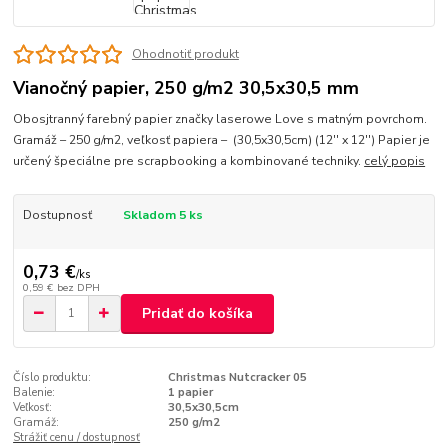
Ohodnotiť produkt
Vianočný papier, 250 g/m2 30,5x30,5 mm
Obosjtranný farebný papier značky laserowe Love s matným povrchom.
Gramáž – 250 g/m2, veľkosť papiera – (30,5x30,5cm) (12'' x 12'') Papier je
určený špeciálne pre scrapbooking a kombinované techniky.
celý popis
Dostupnosť
Skladom 5 ks
0,73 €
/
ks
0,59 €
bez DPH
Pridať do košíka
Číslo produktu:
Christmas Nutcracker 05
Balenie:
1 papier
Veľkosť:
30,5x30,5cm
Gramáž:
250 g/m2
Strážiť cenu / dostupnosť