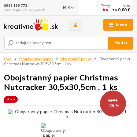
0
ks
0948 156 772
EUR
za
0,00 €
sme tu pre vás kedykoľvek
Menu
Hľadať
Úvod
Scrapbooking / papier
Obojstranný papier
Obojstranný papier
Christmas Nutcracker 30,5x30,5cm , 1 ks
Obojstranný papier Christmas
Nutcracker 30,5x30,5cm , 1 ks
Akcia
0,97 €
- 25 %