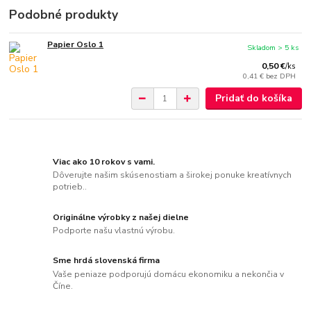
Podobné produkty
Papier Oslo 1
Skladom > 5 ks
0,50 €
/
ks
0,41 €
bez DPH
Pridať do košíka
Viac ako 10 rokov s vami.
Dôverujte našim skúsenostiam a širokej ponuke kreatívnych
potrieb..
Originálne výrobky z našej dielne
Podporte našu vlastnú výrobu.
Sme hrdá slovenská firma
Vaše peniaze podporujú domácu ekonomiku a nekončia v
Číne.