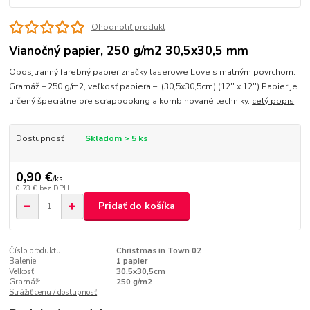
Ohodnotiť produkt
Vianočný papier, 250 g/m2 30,5x30,5 mm
Obosjtranný farebný papier značky laserowe Love s matným povrchom.
Gramáž – 250 g/m2, veľkosť papiera – (30,5x30,5cm) (12'' x 12'') Papier je
určený špeciálne pre scrapbooking a kombinované techniky.
celý popis
Dostupnosť
Skladom > 5 ks
0,90 €
/
ks
0,73 €
bez DPH
Pridať do košíka
Číslo produktu:
Christmas in Town 02
Balenie:
1 papier
Veľkosť:
30,5x30,5cm
Gramáž:
250 g/m2
Strážiť cenu / dostupnosť