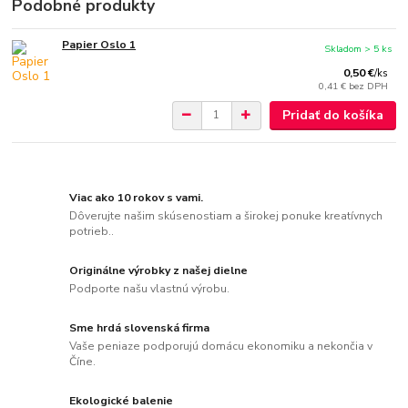
Podobné produkty
Papier Oslo 1
Skladom > 5 ks
0,50 €
/
ks
0,41 €
bez DPH
Pridať do košíka
Viac ako 10 rokov s vami.
Dôverujte našim skúsenostiam a širokej ponuke kreatívnych
potrieb..
Originálne výrobky z našej dielne
Podporte našu vlastnú výrobu.
Sme hrdá slovenská firma
Vaše peniaze podporujú domácu ekonomiku a nekončia v
Číne.
Ekologické balenie