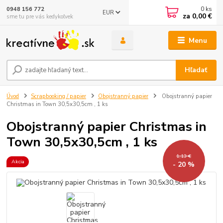
0
ks
0948 156 772
EUR
za
0,00 €
sme tu pre vás kedykoľvek
Menu
Hľadať
Úvod
Scrapbooking / papier
Obojstranný papier
Obojstranný papier
Christmas in Town 30,5x30,5cm , 1 ks
Obojstranný papier Christmas in
Town 30,5x30,5cm , 1 ks
1,13 €
Akcia
- 20 %