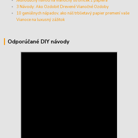
Jednoduchý návod na vianočný stromček z papiera
3 Návody: Ako Ozdobiť Drevené Vianočné Ozdoby
10 geniálnych nápadov, ako náš trblietavý papier premení vaše
Vianoce na luxusný zážitok
Odporúčané DIY návody