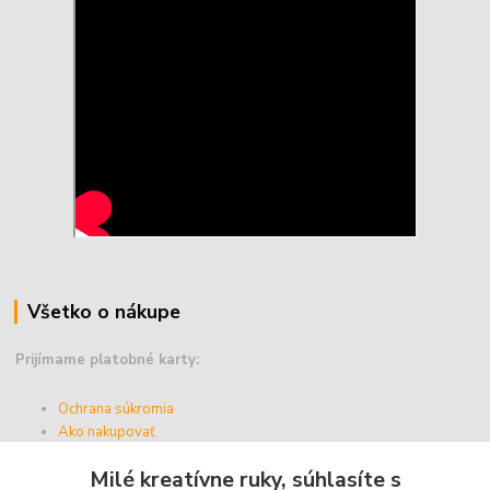
Všetko o nákupe
Prijímame platobné karty:
Ochrana súkromia
Ako nakupovať
Vernostný program
Milé kreatívne ruky, súhlasíte s
Doprava a platba