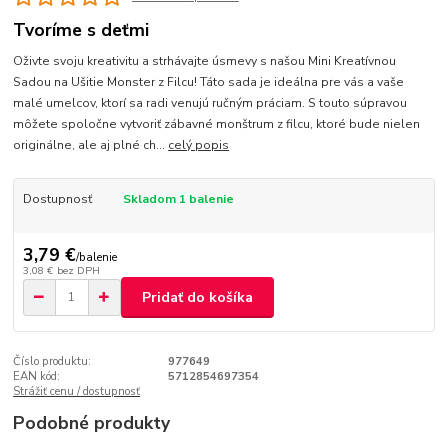
Tvoríme s deťmi
Oživte svoju kreativitu a strhávajte úsmevy s našou Mini Kreatívnou
Sadou na Ušitie Monster z Filcu! Táto sada je ideálna pre vás a vaše
malé umelcov, ktorí sa radi venujú ručným práciam. S touto súpravou
môžete spoločne vytvoriť zábavné monštrum z filcu, ktoré bude nielen
originálne, ale aj plné ch...
celý popis
Dostupnosť
Skladom 1 balenie
3,79 €
/
balenie
3,08 €
bez DPH
Pridať do košíka
Číslo produktu:
977649
EAN kód:
5712854697354
Strážiť cenu / dostupnosť
Podobné produkty