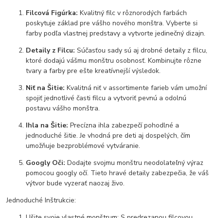
Filcová Figúrka:
Kvalitný filc v rôznorodých farbách
poskytuje základ pre vášho nového monštra. Vyberte si
farby podľa vlastnej predstavy a vytvorte jedinečný dizajn.
Detaily z Filcu:
Súčasťou sady sú aj drobné detaily z filcu,
ktoré dodajú vášmu monštru osobnosť. Kombinujte rôzne
tvary a farby pre ešte kreatívnejší výsledok.
Niť na Šitie:
Kvalitná niť v assortimente farieb vám umožní
spojiť jednotlivé časti filcu a vytvoriť pevnú a odolnú
postavu vášho monštra.
Ihla na Šitie:
Precízna ihla zabezpečí pohodlné a
jednoduché šitie. Je vhodná pre deti aj dospelých, čím
umožňuje bezproblémové vytváranie.
Googly Oči:
Dodajte svojmu monštru neodolateľný výraz
pomocou googly očí. Tieto hravé detaily zabezpečia, že váš
výtvor bude vyzerať naozaj živo.
Jednoduché Inštrukcie:
Ušite svoje vlastné monštrum: S predrezanou filcovou