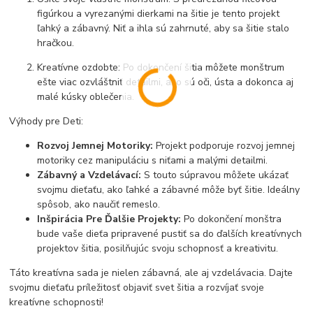
figúrkou a vyrezanými dierkami na šitie je tento projekt
ľahký a zábavný. Niť a ihla sú zahrnuté, aby sa šitie stalo
hračkou.
Kreatívne ozdobte: Po dokončení šitia môžete monštrum
ešte viac ozvláštniť detailmi, ako sú oči, ústa a dokonca aj
malé kúsky oblečenia.
Výhody pre Deti:
Rozvoj Jemnej Motoriky:
Projekt podporuje rozvoj jemnej
motoriky cez manipuláciu s niťami a malými detailmi.
Zábavný a Vzdelávací:
S touto súpravou môžete ukázať
svojmu dieťaťu, ako ľahké a zábavné môže byť šitie. Ideálny
spôsob, ako naučiť remeslo.
Inšpirácia Pre Ďalšie Projekty:
Po dokončení monštra
bude vaše dieťa pripravené pustiť sa do ďalších kreatívnych
projektov šitia, posilňujúc svoju schopnosť a kreativitu.
Táto kreatívna sada je nielen zábavná, ale aj vzdelávacia. Dajte
svojmu dieťaťu príležitosť objaviť svet šitia a rozvíjať svoje
kreatívne schopnosti!