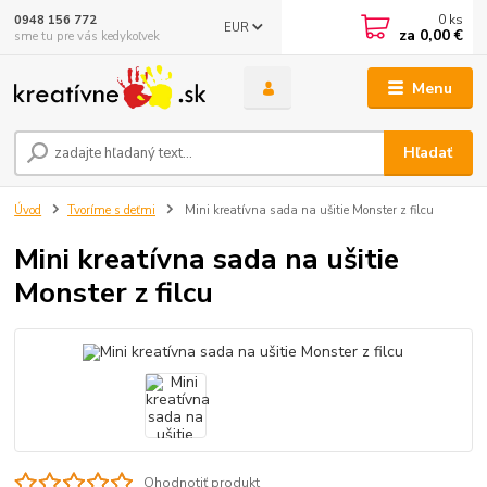
0
ks
0948 156 772
EUR
za
0,00 €
sme tu pre vás kedykoľvek
Menu
Hľadať
Úvod
Tvoríme s deťmi
Mini kreatívna sada na ušitie Monster z filcu
Mini kreatívna sada na ušitie
Monster z filcu
Ohodnotiť produkt