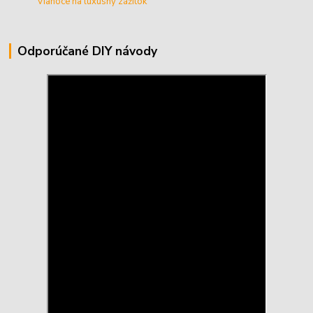
Vianoce na luxusný zážitok
Odporúčané DIY návody