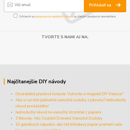
Prihlásiť sa
Súhlasím so
spracovaním osobných údajov
za účelom zasielania newslettera.
TVORTE S NAMI AJ NA:
Najčítanejšie DIY návody
Otvárateľná plastová hviezda: Vytvorte si magické DIY Vianoce"
Ako si vyrobiť jedinečné vianočné ozdoby z jutoviny? Jednoduchý
návod pre každého!
Jednoduchý návod na vianočný stromček z papiera
3 Návody: Ako Ozdobiť Drevené Vianočné Ozdoby
10 geniálnych nápadov, ako náš trblietavý papier premení vaše