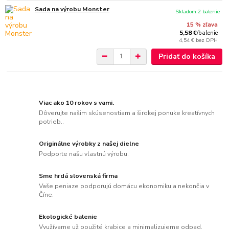
Sada na výrobu Monster
Skladom 2 balenie
15 % zľava
5,58 €
/
balenie
4,54 €
bez DPH
Pridať do košíka
Viac ako 10 rokov s vami.
Dôverujte našim skúsenostiam a širokej ponuke kreatívnych
potrieb..
Originálne výrobky z našej dielne
Podporte našu vlastnú výrobu.
Sme hrdá slovenská firma
Vaše peniaze podporujú domácu ekonomiku a nekončia v
Číne.
Ekologické balenie
Využívame už použité krabice a minimalizujeme odpad.