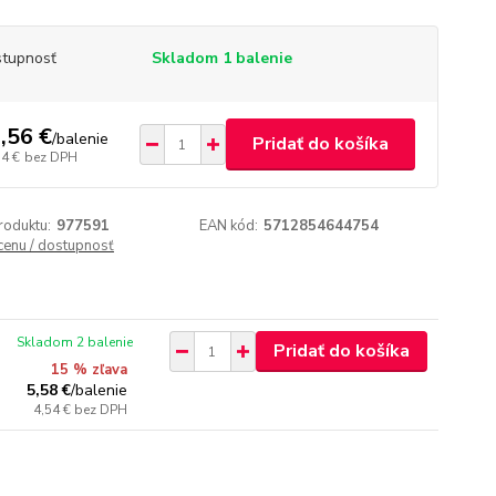
tupnosť
Skladom 1 balenie
,56 €
/
balenie
Pridať do košíka
34 €
bez DPH
roduktu:
977591
EAN kód:
5712854644754
 cenu / dostupnosť
Skladom 2 balenie
Pridať do košíka
15 % zľava
5,58 €
/
balenie
4,54 €
bez DPH