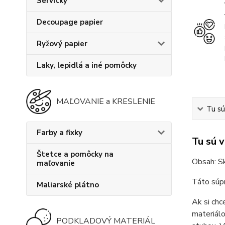
Servítky
Decoupage papier
Ryžový papier
Laky, lepidlá a iné pomôcky
MAĽOVANIE a KRESLENIE
Tu sú
Farby a fixky
Tu sú 
Štetce a pomôcky na
Obsah: Sk
maľovanie
Táto súpr
Maliarské plátno
Ak si chc
materiálo
PODKLADOVÝ MATERIÁL