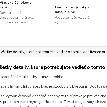
Viac ako 10 rokov s
vami.
Originálne výrobky z
našej dielne
Dôverujte našim
skúsenostiam a širokej
Podporte našu vlastnú
ponuke kreatívnych
výrobu.
potrieb..
 všetky detaily, ktoré potrebujete vedieť o tomto kreatívnom pr
všetky detaily, ktoré potrebujete vedieť o tomto
lenené gule, trblietky, stuhy a lepidlo.
ava vám umožní vyrábať krásne ozdoby s trblietkami. Dodáva sa
ete vyrobiť čarovné vianočné ozdoby, táto súprava je pre vás 
v pre osem vianočných guličiek v skle. Z vnútornej strany ich oz