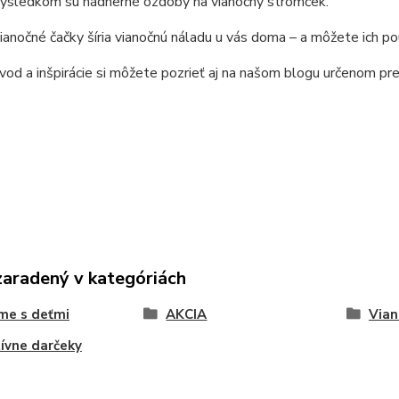
Výsledkom sú nádherné ozdoby na vianočný stromček.
anočné čačky šíria vianočnú náladu u vás doma – a môžete ich pou
vod a inšpirácie si môžete pozrieť aj na našom blogu určenom pr
zaradený v kategóriách
me s deťmi
AKCIA
Vian
ívne darčeky