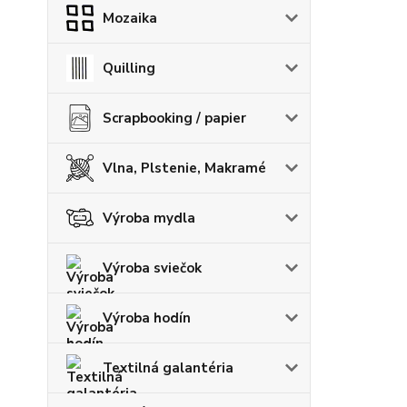
Mozaika
Quilling
Scrapbooking / papier
Vlna, Plstenie, Makramé
Výroba mydla
Výroba sviečok
Výroba hodín
Textilná galantéria