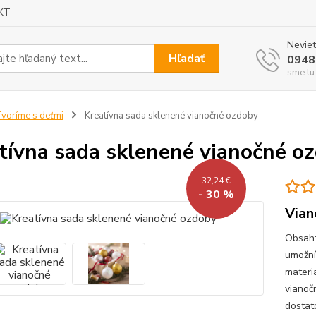
KT
Neviet
Hľadať
0948
sme tu
voríme s deťmi
Kreatívna sada sklenené vianočné ozdoby
tívna sada sklenené vianočné o
32,24 €
- 30 %
Vian
Obsah:
umožní
materi
vianoč
dostat