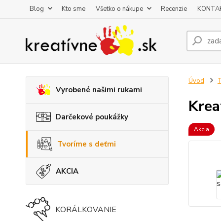
Blog
Kto sme
Všetko o nákupe
Recenzie
KONTA
Úvod
T
Vyrobené našimi rukami
Krea
Darčekové poukážky
Akcia
Tvoríme s deťmi
AKCIA
KORÁLKOVANIE