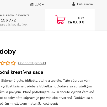
Prihlásenie
EUR
e si rady? Zavolajte.
0
ks
 156 772
za
0,00 €
 pre vás kedykoľvek
zdoby
Ohodnotiť produkt
očná kreatívna sada
 Sklenené gule, trblietky, stuhy a lepidlo. Táto súprava vám
 vyrábať krásne ozdoby s trblietkami. Dodáva sa so všetkými
álmi a pokynmi, ktoré potrebujete. Ak si chcete vyrobiť čarovné
né ozdoby, táto súprava je pre vás ako stvorená. Dodáva sa s
očným množstvom materiál...
celý popis