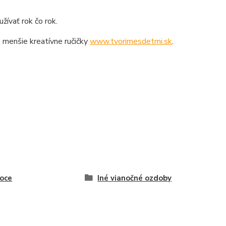
žívať rok čo rok.
e menšie kreatívne ručičky
www.tvorimesdetmi.sk
.
oce
Iné vianočné ozdoby