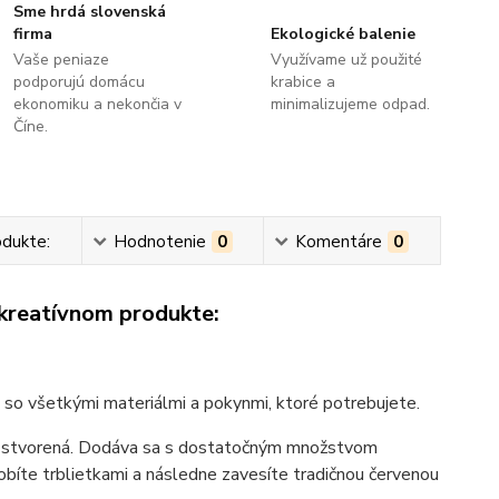
Sme hrdá slovenská
firma
Ekologické balenie
Vaše peniaze
Využívame už použité
podporujú domácu
krabice a
ekonomiku a nekončia v
minimalizujeme odpad.
Číne.
odukte:
Hodnotenie
0
Komentáre
0
 kreatívnom produkte:
 so všetkými materiálmi a pokynmi, ktoré potrebujete.
ako stvorená. Dodáva sa s dostatočným množstvom
dobíte trblietkami a následne zavesíte tradičnou červenou