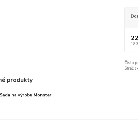
Dos
22
18,
Číslo p
Strážiť
é produkty
Sada na výrobu Monster